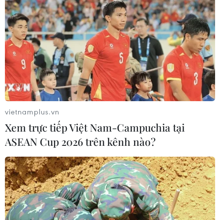
Bình khẳng định "cánh tay nối dài"
hiệu quả
03/08/2026 07:15
Bộ Y tế: Đề xuất quỹ Bảo hiểm y tế
thanh toán chi phí khám chữa bệnh y
học gia đình
03/08/2026 07:04
vietnamplus.vn
Xem trực tiếp Việt Nam-Campuchia tại
Siết giám định, kiểm soát chặt chi
ASEAN Cup 2026 trên kênh nào?
phí khám chữa bệnh bảo hiểm y tế
02/08/2026 10:10
Điều trị hiệu quả ca ung thư phổi
mang đồng thời hai đột biến gen