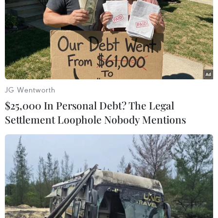
JG Wentworth
$25,000 In Personal Debt? The Legal
Settlement Loophole Nobody Mentions
Quảng Nam: Làm rõ quyền lợi lao động vụ
công nhân nghỉ việc
11/07/2016 08:03
Sở Lao động, Thương binh và Xã hội Quảng Nam và
Công ty dệt may Panko Tam Thăng đối thoại làm rõ