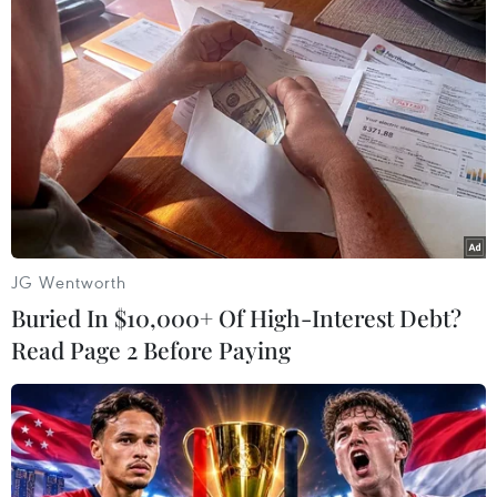
#Dệt may Panko Tam Thăng
#Ngất xỉu
#Hiện tượng Hysteria
TP. Đà Nẵng
Quảng Nam
Theo dõi VietnamPlus
JG Wentworth
Buried In $10,000+ Of High-Interest Debt?
Read Page 2 Before Paying
TIN LIÊN QUAN