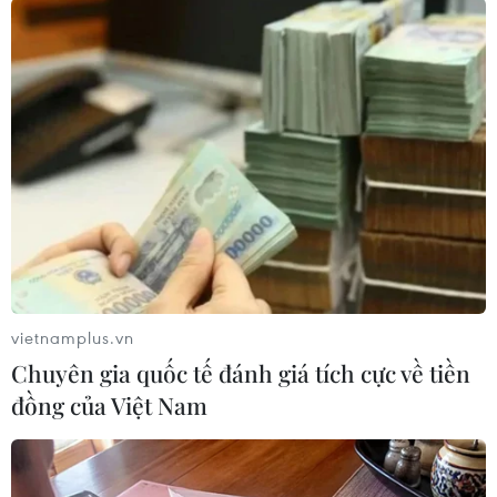
minh, làm rõ nguyên nhân vụ việc./.
(TTXVN/Vietnam+)
vietnamplus.vn
Chuyên gia quốc tế đánh giá tích cực về tiền
đồng của Việt Nam
#Dệt may
#Panko Tam Thăng