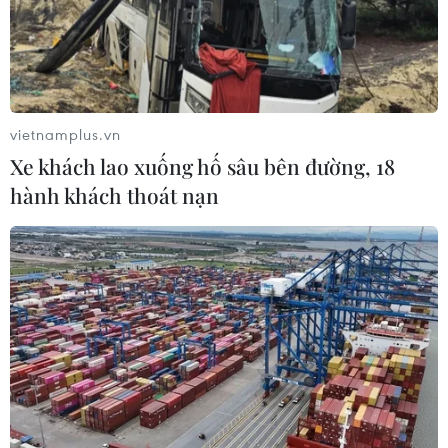
quyền lợi lao động trong vụ nghỉ việc tập thể.
vietnamplus.vn
Xe khách lao xuống hố sâu bên đường, 18
hành khách thoát nạn
Bình Phước: Hơn 30 công nhân bị ngộ độc
sau bữa ăn trưa
25/07/2016 14:02