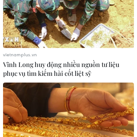
hiếm gặp
02/08/2026 05:58
Giao chỉ tiêu bao phủ bảo hiểm y tế
toàn quốc đạt 100% vào năm 2030
02/08/2026 04:54
vietnamplus.vn
Vĩnh Long huy động nhiều nguồn tư liệu
phục vụ tìm kiếm hài cốt liệt sỹ
Tạo đột phá từ y tế cơ sở đến phát
triển nguồn nhân lực
02/08/2026 03:25
Báo động cận thị học đường khi
nhiều trẻ giảm thị lực từ rất sớm