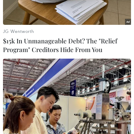
JG Wentworth
$15k In Unmanageable Debt? The "Relief
Program" Creditors Hide From You
Công nhân đang được cấp cứu tại Bệnh viện Đa khoa Minh
Thiện ngày 28/10. (Ảnh: Đỗ Trưởng/TTXVN)
Trước sự việc trong 2 ngày 27-28/10, nhiều công
nhân của Công ty Trách nhiệm hữu hạn một
thành viên Panko Tam Thăng (Công ty dệt may
Panko Tam Thăng) ở khu công nghiệp Tam
Thăng, thành phố Tam Kỳ, tỉnh Quảng Nam bị