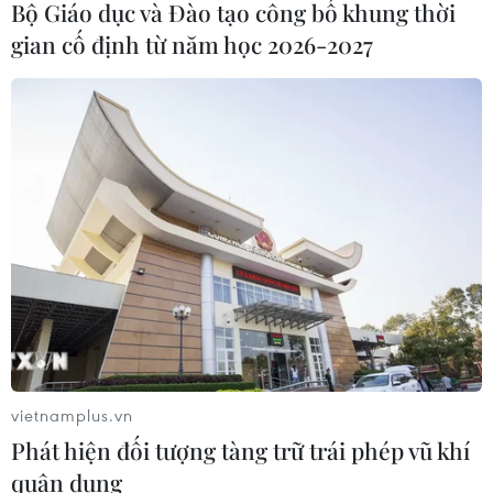
Bộ Giáo dục và Đào tạo công bố khung thời
gian cố định từ năm học 2026-2027
CƠ QUAN CHỦ QUẢN: THÔNG TẤN XÃ VIỆT NAM
Tổng Biên tập: TRẦN TIẾN DUẨN
Phó Tổng Biên tập: NGUYỄN THỊ TÁM, KHÚC THANH
THỦY
Sở hữu trí tuệ
Quy định sử dụng
RSS
Hỗ trợ
Ngôn ngữ
TTXVN
Dịch vụ tin
Quảng cáo
Liên hệ
vietnamplus.vn
Phát hiện đối tượng tàng trữ trái phép vũ khí
quân dụng