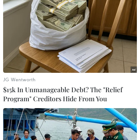
HLV Kim Sang-sik: 'Tôi mong Đình
Bắc vươn xa hơn tầm Đông Nam Á'
07/08/2026 16:54
ASEAN Cup 2026: Tuyển Việt Nam
thẳng tiến vào bán kết với thành tích
nhất bảng
JG Wentworth
07/08/2026 15:58
$15k In Unmanageable Debt? The "Relief
Program" Creditors Hide From You
Đình Bắc rực sáng với cú
đúp, tuyển Việt Nam vào bán kết
ASEAN Cup với ngôi đầu bảng
07/08/2026 15:49