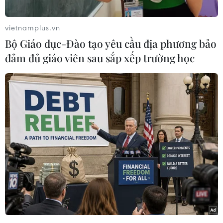
vietnamplus.vn
Bộ Giáo dục-Đào tạo yêu cầu địa phương bảo
đảm đủ giáo viên sau sắp xếp trường học
#SEA Games 26
#U23 Việt Nam
#Timor Leste
#Đông Timor
Việt Nam
Theo dõi VietnamPlus