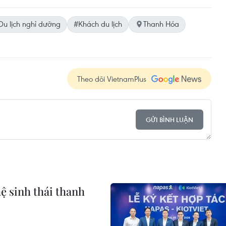
Du lịch nghỉ dưỡng
#Khách du lịch
Thanh Hóa
Theo dõi VietnamPlus
GỬI BÌNH LUẬN
ệ sinh thái thanh