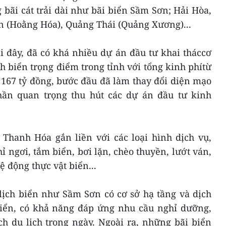
bãi cát trải dài như bãi biển Sầm Sơn; Hải Hòa,
ến (Hoằng Hóa), Quảng Thái (Quảng Xương)...
i đây, đã có khá nhiều dự án đầu tư khai tháccơ
ch biển trọng điểm trong tỉnh với tổng kinh phítừ
 167 tỷ đồng, bước đầu đã làm thay đổi diện mạo
hần quan trọng thu hút các dự án đầu tư kinh
 Thanh Hóa gắn liền với các loại hình dịch vụ,
ỉ ngơi, tắm biển, bơi lặn, chèo thuyền, lướt ván,
ệ động thực vật biển...
lịch biển như Sầm Sơn có cơ sở hạ tầng và dịch
triển, có khả năng đáp ứng nhu cầu nghỉ dưỡng,
h du lịch trong ngày. Ngoài ra, những bãi biển