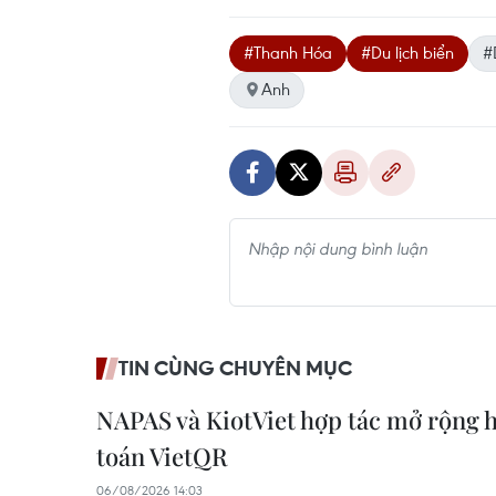
#Thanh Hóa
#Du lịch biển
#
Anh
TIN CÙNG CHUYÊN MỤC
NAPAS và KiotViet hợp tác mở rộng h
toán VietQR
06/08/2026 14:03