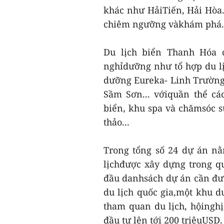
khác như HảiTiến, Hải Hòa.
chiêm ngưỡng vàkhám phá.
Du lịch biển Thanh Hóa 
nghỉdưỡng như tổ hợp du l
dưỡng Eureka- Linh Trường;
Sầm Sơn... vớiquần thể cá
biển, khu spa và chămsóc sứ
thảo...
Trong tổng số 24 dự án nằ
lịchđược xây dựng trong q
đầu danhsách dự án cần đư
du lịch quốc gia,một khu d
tham quan du lịch, hộinghị,
đầu tư lên tới 200 triệuUSD.