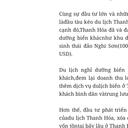
Cùng sự đầu tư lớn và nhữ
làđầu tàu kéo du lịch Tha
cạnh đó,Thanh Hóa đã và đa
dưỡng biển khácnhư khu du 
sinh thái đảo Nghi Sơn(100
USD).
Du lịch nghỉ dưỡng biển
khách,đem lại doanh thu l
thêm dịch vụ dulịch biển ở
khách bình dân vàtrung lưu
Hơn thế, đầu tư phát triể
củadu lịch Thanh Hóa, xóa đ
vốn tồntại bấy lâu ở Thanh 