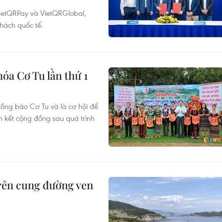
VietQRPay và VietQRGlobal,
hách quốc tế.
óa Cơ Tu lần thứ 1
đồng bào Cơ Tu và là cơ hội để
 kết cộng đồng sau quá trình
rên cung đường ven