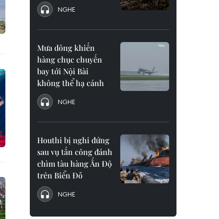
NGHE
Mưa dông khiến
hàng chục chuyến
bay tới Nội Bài
không thể hạ cánh
NGHE
Houthi bị nghi đứng
sau vụ tấn công đánh
chìm tàu hàng Ấn Độ
trên Biển Đỏ
NGHE