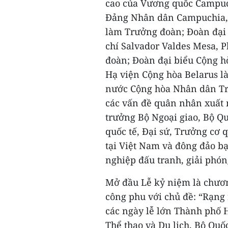
cao của Vương quốc Campuc
Đảng Nhân dân Campuchia,
làm Trưởng đoàn; Đoàn đại
chí Salvador Valdes Mesa, 
đoàn; Đoàn đại biểu Cộng hò
Hạ viện Cộng hòa Belarus l
nước Cộng hòa Nhân dân Tru
các vấn đề quân nhân xuất 
trưởng Bộ Ngoại giao, Bộ Qu
quốc tế, Đại sứ, Trưởng cơ 
tại Việt Nam và đông đảo b
nghiệp đấu tranh, giải phón
Mở đầu Lễ kỷ niệm là chươ
công phu với chủ đề: “Rạng
các ngày lễ lớn Thành phố H
Thể thao và Du lịch, Bộ Quố