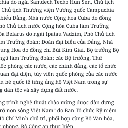
hia do ngài Samdech Techo Hun Sen, Chủ tịch
 Chủ tịch Thượng viện Vương quốc Campuchia
 biểu Đảng, Nhà nước Cộng hòa Cuba do đồng
Phó Chủ tịch nước Cộng hòa Cuba làm Trưởng
a Belarus do ngài Ipatau Vadzim, Phó Chủ tịch
àm Trưởng đoàn; Đoàn đại biểu của Đảng, Nhà
ng Hoa do đồng chí Bùi Kim Giai, Bộ trưởng Bộ
ngũ làm Trưởng đoàn; các Bộ trưởng, Thứ
ốc phòng các nước, các chính đảng, các tổ chức
quan đại diện, tùy viên quốc phòng của các nước
ạn bè quốc tế từng ủng hộ Việt Nam trong sự
g dân tộc và xây dựng đất nước.
ng trình nghệ thuật chào mừng được dàn dựng
 rỡ non sông Việt Nam” do Ban Tổ chức Kỷ niệm
ồ Chí Minh chủ trì, phối hợp cùng Bộ Văn hóa,
c phòng, Bộ Công an thực hiện.