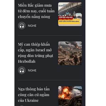
Miền Bắc giảm mưa
từ đêm nay, cuối tuần
chuyển nắng nóng
NGHE
Mỹ can thiệp khẩn
cấp, ngăn Israel mở
rộng đòn trừng phạt
Hezbollah
NGHE
Nga thông báo tấn
công căn cứ ngầm
của Ukraine