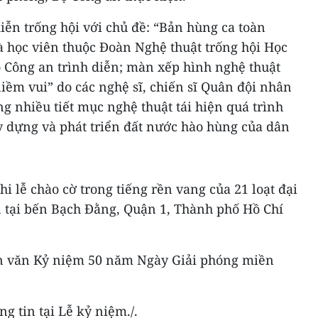
ễn trống hội với chủ đề: “Bản hùng ca toàn
là học viên thuộc Đoàn Nghệ thuật trống hội Học
ộ Công an trình diễn; màn xếp hình nghệ thuật
niềm vui” do các nghệ sĩ, chiến sĩ Quân đội nhân
g nhiều tiết mục nghệ thuật tái hiện quá trình
y dựng và phát triển đất nước hào hùng của dân
i lễ chào cờ trong tiếng rền vang của 21 loạt đại
n tại bến Bạch Đằng, Quận 1, Thành phố Hồ Chí
ễn văn Kỷ niệm 50 năm Ngày Giải phóng miền
g tin tại Lễ kỷ niệm./.