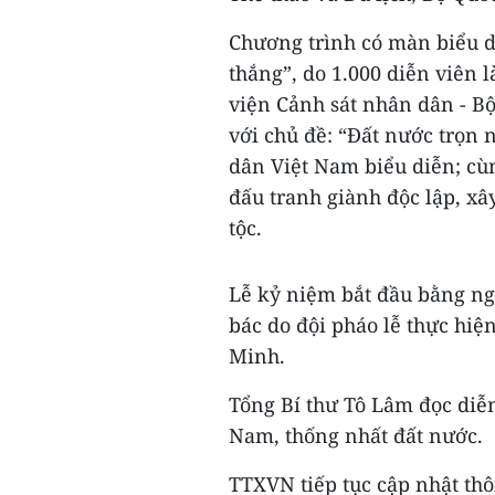
Chương trình có màn biểu di
thắng”, do 1.000 diễn viên 
viện Cảnh sát nhân dân - B
với chủ đề: “Đất nước trọn 
dân Việt Nam biểu diễn; cùn
đấu tranh giành độc lập, xâ
tộc.
Lễ kỷ niệm bắt đầu bằng ngh
bác do đội pháo lễ thực hiệ
Minh.
Tổng Bí thư Tô Lâm đọc di
Nam, thống nhất đất nước.
TTXVN tiếp tục cập nhật thôn