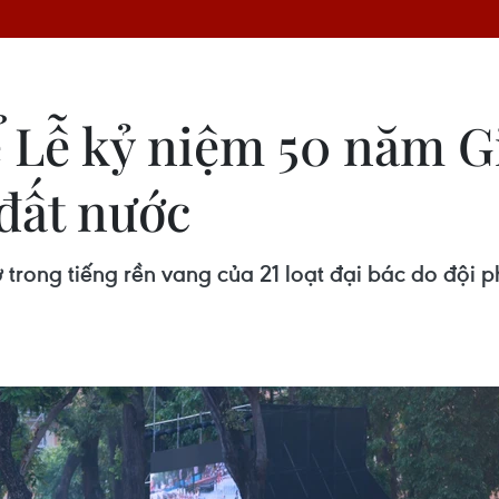
ể Lễ kỷ niệm 50 năm 
đất nước
 trong tiếng rền vang của 21 loạt đại bác do đội p