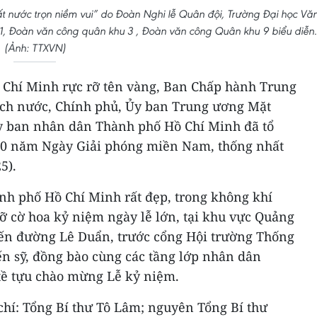
t nước trọn niềm vui” do Đoàn Nghi lễ Quân đội, Trường Đại học Vă
, Đoàn văn công quân khu 3 , Đoàn văn công Quân khu 9 biểu diễn.
(Ảnh: TTXVN)
ồ Chí Minh rực rỡ tên vàng, Ban Chấp hành Trung
ịch nước, Chính phủ, Ủy ban Trung ương Mặt
y ban nhân dân Thành phố Hồ Chí Minh đã tổ
 50 năm Ngày Giải phóng miền Nam, thống nhất
5).
ành phố Hồ Chí Minh rất đẹp, trong không khí
ỡ cờ hoa kỷ niệm ngày lễ lớn, tại khu vực Quảng
ến đường Lê Duẩn, trước cổng Hội trường Thống
ến sỹ, đồng bào cùng các tầng lớp nhân dân
tề tựu chào mừng Lễ kỷ niệm.
chí: Tổng Bí thư Tô Lâm; nguyên Tổng Bí thư