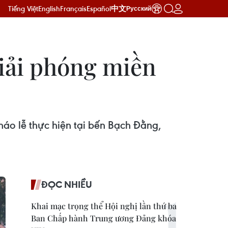
Tiếng Việt
English
Français
Español
中文
Русский
Giải phóng miền
háo lễ thực hiện tại bến Bạch Đằng,
ĐỌC NHIỀU
Khai mạc trọng thể Hội nghị lần thứ ba
Ban Chấp hành Trung ương Đảng khóa