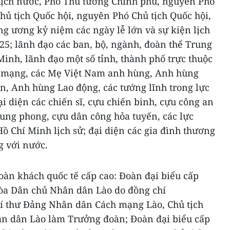
tịch nước, Phó Thủ tướng Chính phủ, nguyên Phó
hủ tịch Quốc hội, nguyên Phó Chủ tịch Quốc hội,
g ương kỷ niệm các ngày lễ lớn và sự kiện lịch
25; lãnh đạo các ban, bộ, ngành, đoàn thể Trung
inh, lãnh đạo một số tỉnh, thành phố trực thuộc
h mạng, các Mẹ Việt Nam anh hùng, Anh hùng
n, Anh hùng Lao động, các tướng lĩnh trong lực
i diện các chiến sĩ, cựu chiến binh, cựu công an
ung phong, cựu dân công hỏa tuyến, các lực
ồ Chí Minh lịch sử; đại diện các gia đình thương
ng với nước.
oàn khách quốc tế cấp cao: Đoàn đại biểu cấp
òa Dân chủ Nhân dân Lào do đồng chí
Bí thư Đảng Nhân dân Cách mạng Lào, Chủ tịch
n dân Lào làm Trưởng đoàn; Đoàn đại biểu cấp