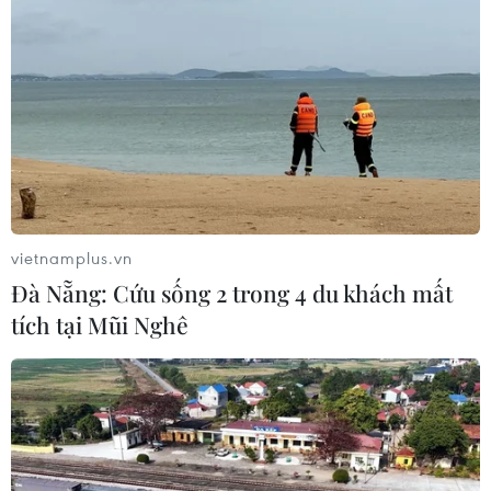
Xem trực tiếp Indonesia-Việt Nam tại
ASEAN Cup 2026 trên kênh nào?
03/08/2026 09:21
Xem thêm
vietnamplus.vn
Đà Nẵng: Cứu sống 2 trong 4 du khách mất
tích tại Mũi Nghê
CƠ QUAN CHỦ QUẢN: THÔNG TẤN XÃ VIỆT NAM
Tổng Biên tập: TRẦN TIẾN DUẨN
Phó Tổng Biên tập: NGUYỄN THỊ TÁM, KHÚC THANH
THỦY