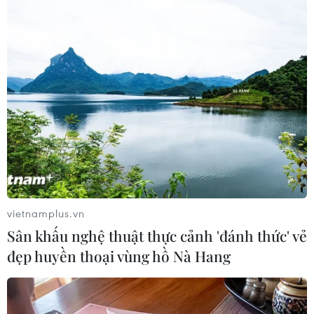
#Tomasz Kuszczak
Áo
Theo dõi VietnamPlus
TIN CÙNG CHUYÊN MỤC
vietnamplus.vn
Truyền thông Hàn Quốc đánh giá
Sân khấu nghệ thuật thực cảnh 'đánh thức' vẻ
cao đội tuyển Việt Nam với chuỗi 22
đẹp huyền thoại vùng hồ Nà Hang
trận bất bại
09/08/2026 04:22