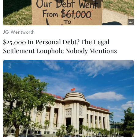
Trafford - rằng sẽ rấtkhó để có thể thay thế được
tầm ảnh hưởng của Edwin Van der Sar tại M.U.
Huấn luyện viên Alex Ferguson luôn khẳng
JG Wentworth
định De Gea chính là sự thay thế hoànhảo cho
$25,000 In Personal Debt? The Legal
Van der Sar – người quyết tâm rời M.U vào cuối
Settlement Loophole Nobody Mentions
mùa giải. Cùng vớiđó, phong độ thất thường của
Maarten Stekelenburg (người do chính Van der
Sargiới thiệu) càng khiến chiến lược gia người
Scotland mong sớm tìm người để lấpvào vị trí
của anh.
Tuy nhiên, trong khi Sir Alex luôn quả quyết chỉ
còn chờ ngày đón David De Gea thìEnrique
Cerezo, chủ tịch Atletico Madrid lại đưa ra
thông tin trái chiều. Ôngchủ này khẳng định