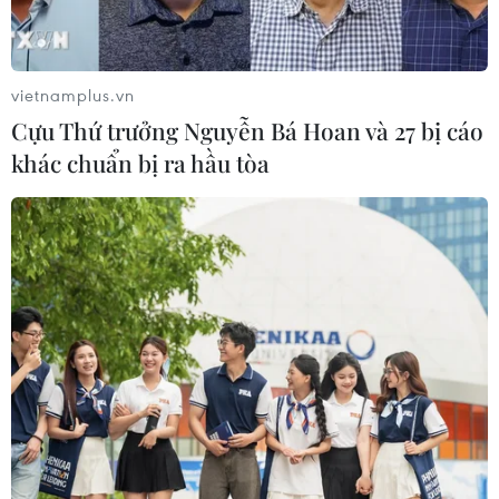
07/08/2026 00:07
vietnamplus.vn
Công Phượng gặp thử thách lớn
Cựu Thứ trưởng Nguyễn Bá Hoan và 27 bị cáo
trong ngày tái xuất V-League 2026/27
khác chuẩn bị ra hầu tòa
06/08/2026 11:49
Nhận định Việt Nam vs
Campuchia: Vì sao thầy trò HLV Kim
Sang-sik cần giành ngôi đầu bảng?
06/08/2026 11:05
Nhận định Việt Nam vs Campuchia:
'Phù thủy Kim' sẽ xoay tua toan tính
đường dài?