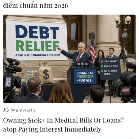
điểm chuẩn năm 2026
Huy Đồng (Vietnam+)
JG Wentworth
Owning $10k+ In Medical Bills Or Loans?
Stop Paying Interest Immediately
#MU
#David de Gea
#Van der Sar