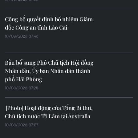
Australia
10/08/2026 09:30
Đại sứ quán Việt Nam và cộng đồng
người Việt Nam tại Lào viếng đồng
chí Xaysomphone Phomvihane
10/08/2026 09:19
Hình thành 4 mạng lưới kết nối trí
thức, chuyên gia người Việt Nam ở
nước ngoài
10/08/2026 08:58
Tổng Bí thư, Chủ tịch nước
dự chương trình kỷ niệm 35 năm kết
nối hàng không, du lịch Việt Nam-