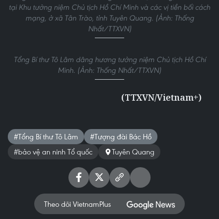
Tổng Bí thư Tô Lâm và các đại biểu thực hiện nghi thức khánh
thành Tượng đài “Bác Hồ ở Tân Trào” tại xã Tân Trào, tỉnh
Tuyên Quang. (Ảnh: Thống Nhất/TTXVN)