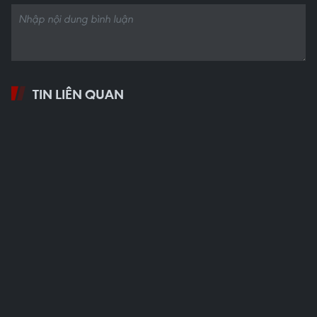
Tổng Bí thư Tô Lâm và các đại biểu thực hiện nghi thức khánh
thành Tượng đài “Bác Hồ ở Tân Trào” tại xã Tân Trào, tỉnh
Tuyên Quang. (Ảnh: Thống Nhất/TTXVN)
Tổng Bí thư Tô Lâm và các đại biểu thực hiện nghi thức khánh
thành Tượng đài “Bác Hồ ở Tân Trào” tại xã Tân Trào, tỉnh
Tuyên Quang. (Ảnh: Thống Nhất/TTXVN)