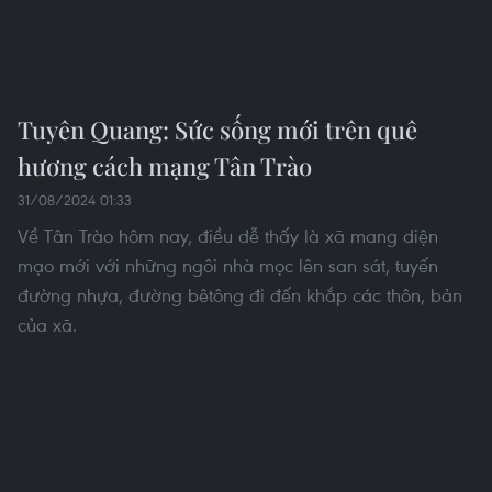
Tổng Bí thư Tô Lâm dâng hương tưởng niệm Chủ tịch Hồ Chí
Minh. (Ảnh: Thống Nhất/TTXVN)
(TTXVN/Vietnam+)
#Tổng Bí thư Tô Lâm
#Tượng đài Bác Hồ
#bảo vệ an ninh Tổ quốc
Tuyên Quang
Theo dõi VietnamPlus