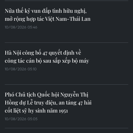
người Việt Nam tại Australia
10/08/2026 08:15
Lãnh đạo Đảng, Nhà nước viếng Chủ
tịch Quốc hội Lào Xaysomphone
Phomvihane
10/08/2026 07:59
Tây Ninh: Hơn 3.000 mộ liệt
sỹ đã được lấy mẫu ADN tìm danh
tính
10/08/2026 07:53
Công bố quyết định bổ nhiệm Giám
đốc Công an tỉnh Lào Cai