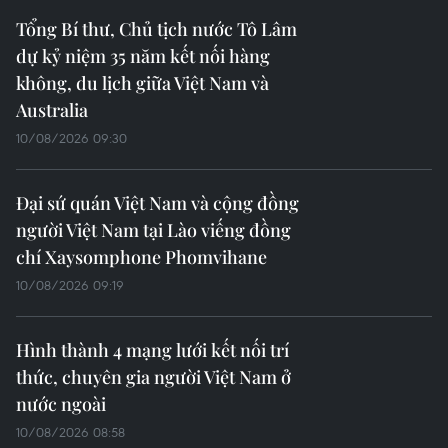
Tuyên Quang: Sức sống mới trên quê
hương cách mạng Tân Trào
31/08/2024 01:33
Về Tân Trào hôm nay, điều dễ thấy là xã mang diện
mạo mới với những ngôi nhà mọc lên san sát, tuyến
đường nhựa, đường bêtông đi đến khắp các thôn, bản
của xã.