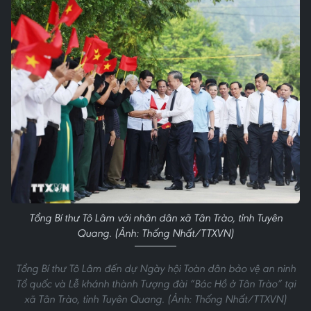
Tổng Bí thư Tô Lâm với nhân dân xã Tân Trào, tỉnh Tuyên
Quang. (Ảnh: Thống Nhất/TTXVN)
Tổng Bí thư Tô Lâm đến dự Ngày hội Toàn dân bảo vệ an ninh
Tổ quốc và Lễ khánh thành Tượng đài “Bác Hồ ở Tân Trào” tại
xã Tân Trào, tỉnh Tuyên Quang. (Ảnh: Thống Nhất/TTXVN)