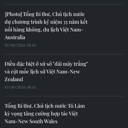
Khu Di tích Lịch sử Quốc gia Đặc biệt Tân
Trào thu hút du khách
01/09/2023 02:47
Chỉ tính riêng trong tháng Tám, Khu Di tích Tân Trào đã
đón hơn 90.000 lượt khách trong và ngoài nước đến
tham quan, nâng tổng số khách tham quan từ đầu năm
2023 đến nay lên hơn 467.000 lượt người.
TIN CÙNG CHUYÊN MỤC
Luật Trách nhiệm bồi thường của
Nhà nước: Bảo vệ người đấu tranh
với tham nhũng