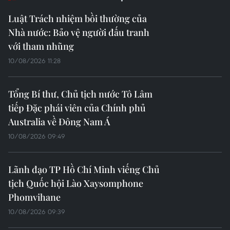
Sáng 4/4, Đoàn kiều bào gồm gần 50 đại biểu trở về từ
hơn 20 quốc gia và vùng lãnh thổ thành kính dâng
hương, hoa tưởng nhớ Chủ tịch Hồ Chí Minh ở Lán Nà
Nưa, Khu di tích Quốc gia đặc biệt Tân Trào.