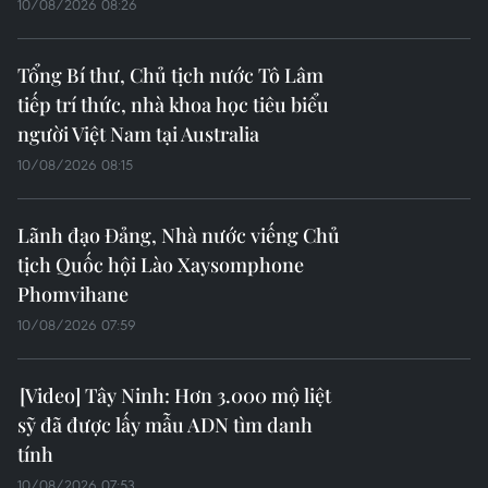
10/08/2026 11:28
Tổng Bí thư, Chủ tịch nước Tô Lâm
tiếp Đặc phái viên của Chính phủ
Australia về Đông Nam Á
10/08/2026 09:49
Lãnh đạo TP Hồ Chí Minh viếng Chủ
tịch Quốc hội Lào Xaysomphone
Phomvihane
10/08/2026 09:39
Tổng Bí thư, Chủ tịch nước Tô Lâm
dự kỷ niệm 35 năm kết nối hàng
không, du lịch giữa Việt Nam và