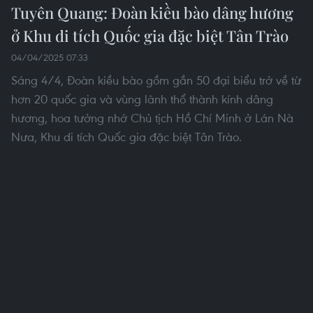
Tổng Bí thư Tô Lâm phát biểu. (Ảnh: Thống Nhất/TTXVN)
Tổng Bí thư Tô Lâm đến dự Ngày hội Toàn dân bảo vệ an ninh
Tổ quốc và Lễ khánh thành Tượng đài “Bác Hồ ở Tân Trào” tại
xã Tân Trào, tỉnh Tuyên Quang. (Ảnh: Thống Nhất/TTXVN)
Tổng Bí thư Tô Lâm và các đại biểu dâng hương tại Khu tưởng
niệm Chủ tịch Hồ Chí Minh và các vị tiền bối cách mạng, xã Tân
Trào, tỉnh Tuyên Quang. (Ảnh: Thống Nhất/TTXVN)
Tổng Bí thư Tô Lâm và các đồng chí lãnh đạo Đảng, Nhà nước
tại Khu tưởng niệm Chủ tịch Hồ Chí Minh và các vị tiền bối cách
mạng, ở xã Tân Trào, tỉnh Tuyên Quang. (Ảnh: Thống
Nhất/TTXVN)