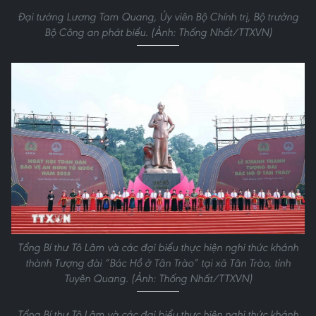
Tổng Bí thư Tô Lâm phát biểu. (Ảnh: Thống Nhất/TTXVN)