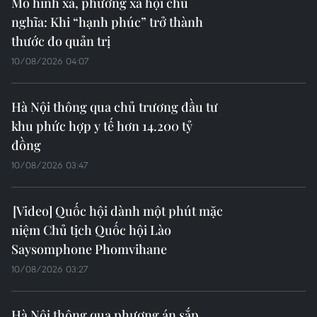
10/08/2026 06:55
TP Hồ Chí Minh: Không để tâm lý sợ
trách nhiệm trở thành lực cản của
công việc
10/08/2026 05:55
Tính bổ trợ cao giữa Việt Nam và
Trung Quốc trong hợp tác đầu tư
chuỗi cung ứng
10/08/2026 05:50
Nửa thế kỷ vun đắp tình hữu nghị,
mở rộng hợp tác Việt Nam-Thái Lan
10/08/2026 05:46