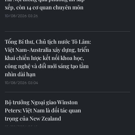
Hà Nội công bố 47 quyết định về
công tác cán bộ sau sắp xếp bộ máy
10/08/2026 05:10
Phó Chủ tịch Quốc hội Nguyễn Thị
Hồng dự Lễ truy điệu, an táng 47 hài
cốt liệt sỹ hy sinh năm 1951
10/08/2026 05:05
Trao Quyết định của Chủ tịch nước
cho hai sỹ quan thực hiện nhiệm vụ
gìn giữ hòa bình Liên hợp quốc
10/08/2026 04:54