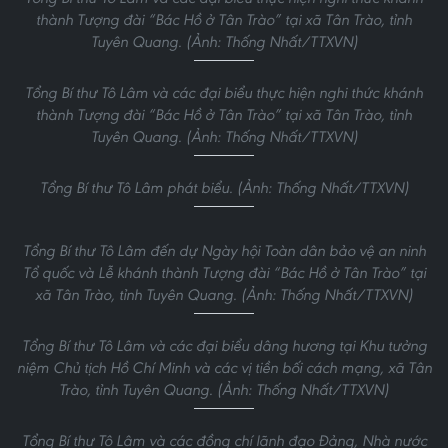
Đại tướng Lương Tam Quang, Ủy viên Bộ Chính trị, Bộ trưởng
Bộ Công an phát biểu. (Ảnh: Thống Nhất/TTXVN)