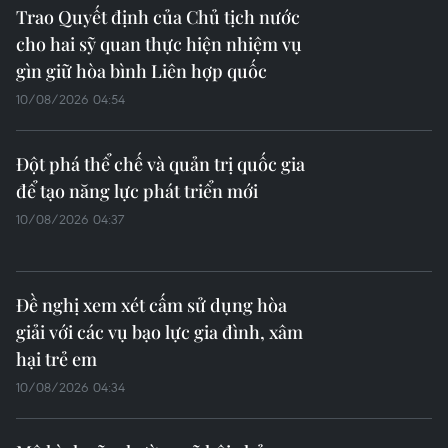
10/08/2026 07:46
Bầu bổ sung Phó Chủ tịch Hội đồng
Nhân dân, Ủy ban Nhân dân thành
phố Hải Phòng
10/08/2026 07:28
Hoạt động của Tổng Bí thư,
Chủ tịch nước Tô Lâm tại Australia
10/08/2026 07:07
Tổng Bí thư, Chủ tịch nước
Tô Lâm gặp Thống đốc bang New
South Wales