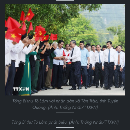
Tổng Bí thư Tô Lâm với nhân dân xã Tân Trào, tỉnh Tuyên
Quang. (Ảnh: Thống Nhất/TTXVN)