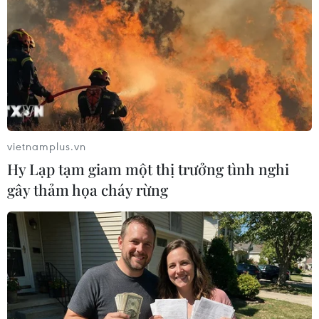
vietnamplus.vn
Hy Lạp tạm giam một thị trưởng tình nghi
gây thảm họa cháy rừng
Hàn Quốc, Nhật Bản chưa giải quyết được
vướng mắc về GSOMIA
17/11/2019 09:44