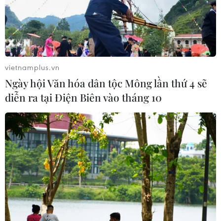
CƠ QUAN CHỦ QUẢN: THÔNG TẤN XÃ VIỆT NAM
Tổng Biên tập: TRẦN TIẾN DUẨN
Phó Tổng Biên tập: NGUYỄN THỊ TÁM, KHÚC THANH
vietnamplus.vn
THỦY
Ngày hội Văn hóa dân tộc Mông lần thứ 4 sẽ
diễn ra tại Điện Biên vào tháng 10
Sở hữu trí tuệ
Quy định sử dụng
RSS
Hỗ trợ
Ngôn ngữ
TTXVN
Dịch vụ tin
Quảng cáo
Liên hệ