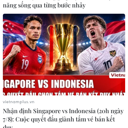
năng sống qua từng bước nhảy
vietnamplus.vn
Nhận định Singapore vs Indonesia (20h ngày
7/8): Cuộc quyết đấu giành tấm vé bán kết
duy …