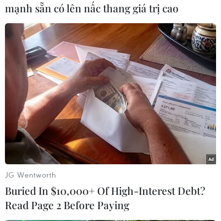
#Moon Jae-in
#Thông tin tình báo
#Hợp tác an ninh
mạnh sẵn có lên nấc thang giá trị cao
#Tổng thống Hàn Quốc
Hàn Quốc
Nhật Bản
Theo dõi VietnamPlus
TIN LIÊN QUAN
JG Wentworth
Buried In $10,000+ Of High-Interest Debt?
Read Page 2 Before Paying