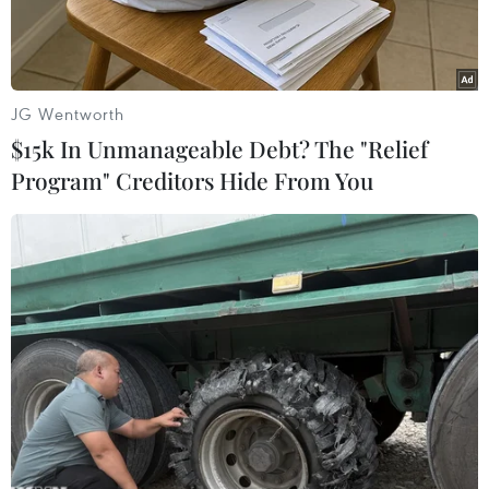
JG Wentworth
$15k In Unmanageable Debt? The "Relief
Program" Creditors Hide From You
Thủ tướng Nhật Bản Shinzo Abe (trái) và Tổng thống Hàn Quốc
Moon Jae-in (phải) tại cuộc gặp ở Bangkok, Thái Lan ngày
4/11/2019. (Nguồn: Yonhap/TTXVN)
Kyodo đưa tin Tổng thống Hàn Quốc Moon Jae-
in ngày 19/11 vẫn giữ hy vọng mong manh về
khả năng Hiệp định chia sẻ thông tin tình báo
quân sự chung (GSOMIA) với Nhật Bản sẽ không