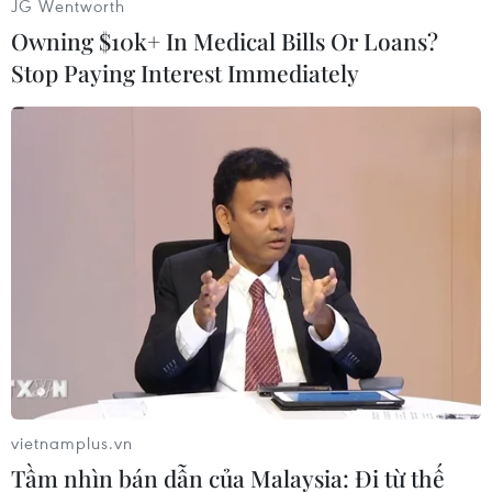
JG Wentworth
năng quyết định này làm suy yếu mối quan hệ
Owning $10k+ In Medical Bills Or Loans?
hợp tác an ninh 3 bên./.
Stop Paying Interest Immediately
(Vietnam+)
vietnamplus.vn
Tầm nhìn bán dẫn của Malaysia: Đi từ thế