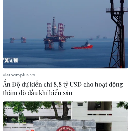
vietnamplus.vn
Ấn Độ dự kiến chi 8,8 tỷ USD cho hoạt động
thăm dò dầu khí biển sâu