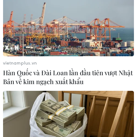
trò lãnh đạo của thanh niên
24/02/2022 06:55
Năm Thanh niên ASEAN bao gồm ít nhất 4 hoạt động
chủ đạo trong khuôn khổ Hội nghị các quan chức cấp
cao về thanh niên ASEAN (SOMY).
vietnamplus.vn
Hàn Quốc và Đài Loan lần đầu tiên vượt Nhật
Bản về kim ngạch xuất khẩu