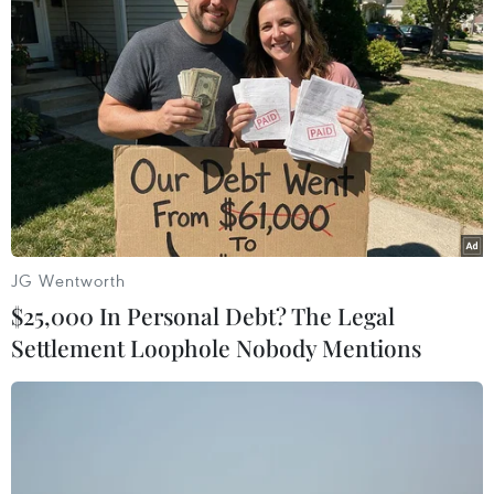
TIN LIÊN QUAN
JG Wentworth
$25,000 In Personal Debt? The Legal
Settlement Loophole Nobody Mentions
ASEAN kêu gọi lan tỏa thông điệp về vai