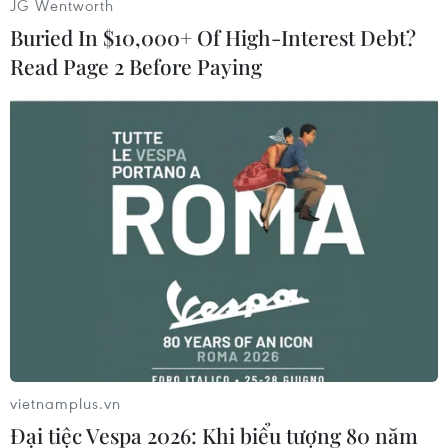
JG Wentworth
bền vững thực sự phải là làm việc không chỉ vì
Buried In $10,000+ Of High-Interest Debt?
thanh niên mà còn với thanh niên," nêu bật tới
Read Page 2 Before Paying
hành động chống biến đổi khí hậu, kinh tế số và
thân thiện với môi trường, phục hồi bền vững
từ các đại dịch cũng như giáo dục bình đẳng
cho tất cả mọi người.
Theo Tổng thư ký Guterres, thanh niên hiện
đang chịu tác động lớn của đại dịch COVID-19,
song lực lượng này đã đối phó với những thách
thức này trên tinh thần đoàn kết, sáng tạo và
đổi mới mang tính đặc thù.
Tổng thư ký Liên hợp quốc cho rằng cần lắng
nghe những yêu cầu thay đổi của thanh niên và
vietnamplus.vn
nhu cầu của lực lượng này cần được ưu tiên
Đại tiệc Vespa 2026: Khi biểu tượng 80 năm