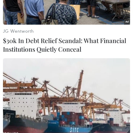
JG Wentworth
$30k In Debt Relief Scandal: What Financial
Institutions Quietly Conceal
Tổng Thư ký Liên hợp quốc Antonio Guterres. (Ảnh: AFP/TTXVN)
Ngày 21/7 trong thông điệp qua video gửi tới
Diễn đàn phát triển thanh niên thế giới, Tổng
thư ký Liên hợp quốc Antonio Guterres khẳng
định thúc đẩy phát triển bền vững và xây dựng