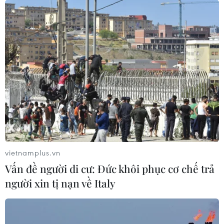
vietnamplus.vn
Vấn đề người di cư: Đức khôi phục cơ chế trả
người xin tị nạn về Italy