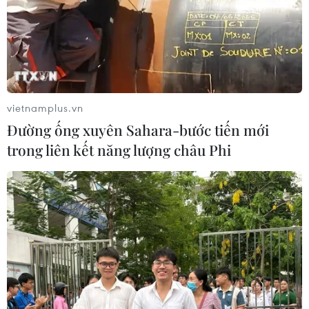
vietnamplus.vn
Đường ống xuyên Sahara-bước tiến mới
trong liên kết năng lượng châu Phi
TIN CÙNG CHUYÊN MỤC
Khám phá điểm du lịch nổi
tiếng Mũi Tobizina ở Nga
09/08/2026 16:20