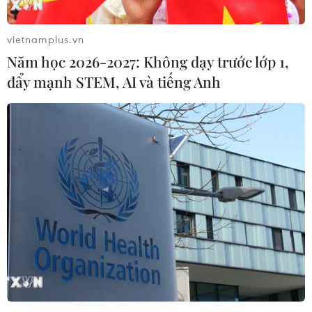
vietnamplus.vn
Năm học 2026-2027: Không dạy trước lớp 1,
đẩy mạnh STEM, AI và tiếng Anh
Tuổi trẻ Thông tấn xã Việt Nam hướng về
biển, đảo quê hương
21/07/2022 04:56
Đoàn Thanh niên Cơ quan TTXVN tổ chức tuyên truyền
tầm quan trọng của việc bảo vệ môi trường biển; ra
quân thu gom rác, làm vệ sinh trong khuôn viên Cột cờ
chủ quyền tại đảo Phú Quý.