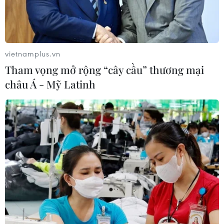
Mỹ đánh giá thỏa thuận hòa bình
Armenia-Azerbaijan và sáng kiến
TRIPP
vietnamplus.vn
09/08/2026 06:56
Tham vọng mở rộng “cây cầu” thương mại
châu Á - Mỹ Latinh
Chiến dịch siết nhập cư của Mỹ tăng
tốc, ICE bắt giữ 51.000 người
09/08/2026 06:56
Thông cáo đặc biệt của Ban Chấp
hành Trung ương Đảng Cộng sản
Việt Nam
09/08/2026 06:03