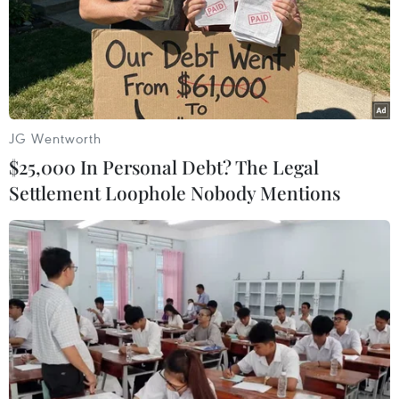
11/02/2016 00:13
Iran bắt 100 người liên quan vụ tấn
công đại sứ quán Saudi Arabia
24/01/2016 23:19
JG Wentworth
$25,000 In Personal Debt? The Legal
Settlement Loophole Nobody Mentions
Ngoại trưởng Mỹ nỗ lực xoa dịu căng
thẳng Saudi Arabia-Iran
23/01/2016 10:40
Iran tố cáo OIC nhượng bộ trước áp
lực của Saudi Arabia
22/01/2016 23:39