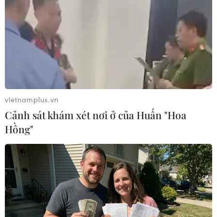
05/04/2016 08:51
Ngoại trưởng Saudi Arabia yêu cầu
Iran thay đổi cách hành xử
28/03/2016 04:25
vietnamplus.vn
Cảnh sát khám xét nơi ở của Huấn "Hoa
Saudi Arabia đưa ra điều kiện nối lại
Hồng"
mối quan hệ với Iran
10/03/2016 01:47
Tunisia tuyên bố sẽ không cắt đứt
quan hệ ngoại giao với Iran