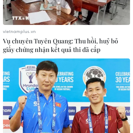
OIC đề xuất hàn gắn rạn nứt giữa hai
nước Saudi Arabia và Iran
vietnamplus.vn
22/01/2016 00:46
Vụ chuyên Tuyên Quang: Thu hồi, huỷ bỏ
giấy chứng nhận kết quả thi đã cấp
Saudi Arabia cáo buộc Iran gieo rắc
sự "bất ổn và hỗn loạn"
20/01/2016 00:02
Pakistan làm trung gian hòa giải giữa
Iran và Saudi Arabia
17/01/2016 05:01