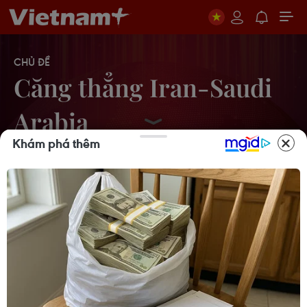
CHỦ ĐỀ
Căng thẳng Iran-Saudi
Arabia
Khám phá thêm
Iran, Saudi Arabia trao đổi đại sứ sau
khi nối lại quan hệ ngoại giao
06/09/2023 00:50
Saudi Arabia và Iran thảo luận cơ hội