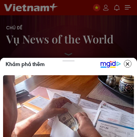
CHỦ ĐỀ
Vụ News of the World
Khám phá thêm
Brad Pitt, Jolie hay Wayne Rooney
đều bị nghe lén
25/07/2012 05:34
Cựu Trợ lý Thủ tướng Anh bị truy tố
do vụ nghe lén
25/07/2012 00:43