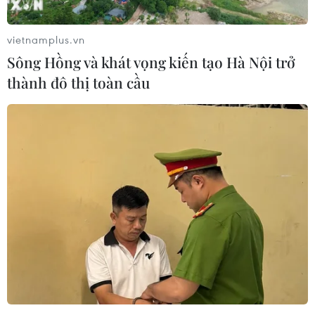
Xem thêm
vietnamplus.vn
Sông Hồng và khát vọng kiến tạo Hà Nội trở
thành đô thị toàn cầu
CƠ QUAN CHỦ QUẢN: THÔNG TẤN XÃ VIỆT NAM
Tổng Biên tập: TRẦN TIẾN DUẨN
Phó Tổng Biên tập: NGUYỄN THỊ TÁM, KHÚC THANH
THỦY
Sở hữu trí tuệ
Quy định sử dụng
RSS
Hỗ trợ
Ngôn ngữ
TTXVN
Dịch vụ tin
Quảng cáo