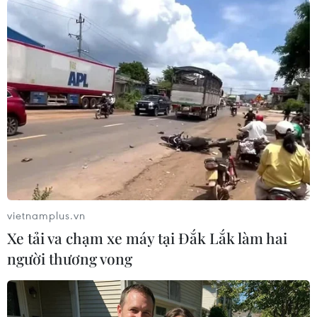
tập viên NoW
20/07/2011 14:24
Rupert Murdoch nói những gì trước
quốc hội Anh?
20/07/2011 02:46
"Ông trùm" Murdoch bị tấn công
bằng bánh kem
vietnamplus.vn
19/07/2011 23:45
Xe tải va chạm xe máy tại Đắk Lắk làm hai
người thương vong
News Corp sẽ bị điều tra toàn cầu vì
đưa hối lộ?