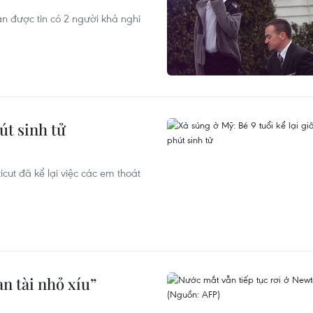
ận được tin có 2 người khả nghi
út sinh tử
icut đã kể lại việc các em thoát
n tài nhỏ xíu”