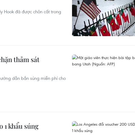
dy Hook đã được chôn cất trong
chặn thảm sát
hướng dẫn bắn súng miễn phí cho
o 1 khẩu súng