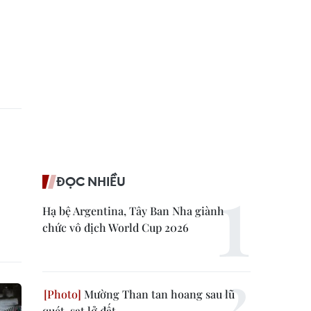
ĐỌC NHIỀU
Hạ bệ Argentina, Tây Ban Nha giành
chức vô địch World Cup 2026
Mường Than tan hoang sau lũ
quét, sạt lở đất