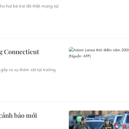
ho hai bé trai đã thiệt mạng tại
ng Connecticut
ây ra vụ thảm sát tại trường
 cảnh báo mới