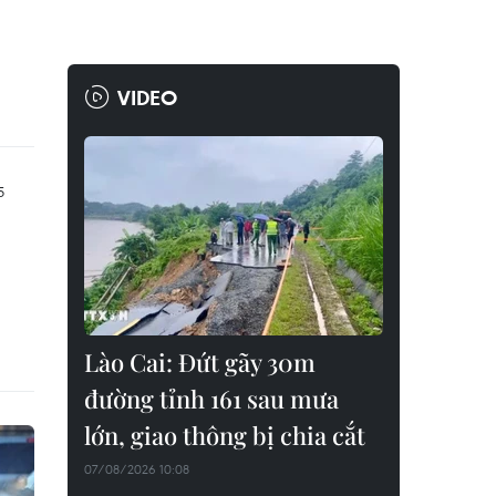
VIDEO
Lào Cai: Đứt gãy 30m
đường tỉnh 161 sau mưa
lớn, giao thông bị chia cắt
07/08/2026 10:08