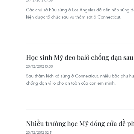
27/12/2012 07:08
Các chủ sở hữu súng ở Los Angeles đã đến nộp súng đ
kiện được tổ chức sau vụ thảm sát ở Connecticut.
Học sinh Mỹ đeo balô chống đạn sau
20/12/2012 13:00
Sau thảm kịch xả súng ở Connecticut, nhiều bậc phụ h
chống đạn vì lo cho an toàn của con em mình.
Nhiều trường học Mỹ đóng cửa đề p
20/12/2012 02:51