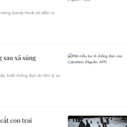
ở trường Sandy Hook chỉ diễn ra
g sau xả súng
ặc balô chống đạn do tâm lý sợ
cất con trai