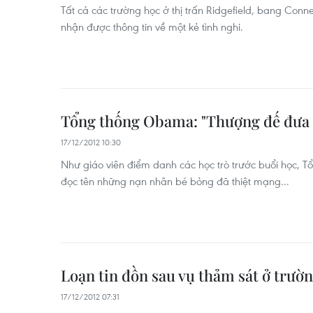
Tất cả các trường học ở thị trấn Ridgefield, bang Conn
nhận được thông tin về một kẻ tình nghi.
Tổng thống Obama: "Thượng đế đưa 
17/12/2012 10:30
Như giáo viên điểm danh các học trò trước buổi học,
đọc tên những nạn nhân bé bỏng đã thiệt mạng...
Loạn tin đồn sau vụ thảm sát ở trườ
17/12/2012 07:31