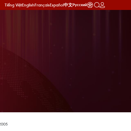
Tiếng Việt
English
Français
Español
中文
Русский