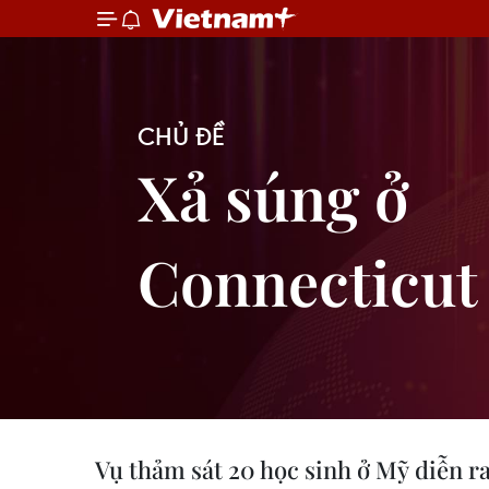
CHỦ ĐỀ
Xả súng ở
Connecticut
Vụ thảm sát 20 học sinh ở Mỹ diễn ra