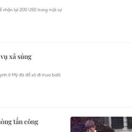
ể nhận lại 200 USD trong một sự
 vụ xả súng
uynh ở Mỹ đã đổ xô đi mua balô
hòng tấn công