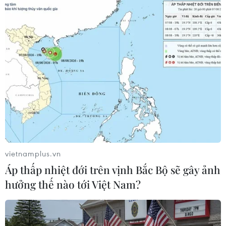
TIN CÙNG CHUYÊN MỤC
Xem trực tiếp Việt Nam-Campuchia
tại ASEAN Cup 2026 trên kênh nào?
07/08/2026 09:49
Nhận định Singapore vs
Indonesia (20h ngày 7/8): Cuộc quyết
đấu giành tấm vé bán kết duy nhất
vietnamplus.vn
07/08/2026 08:41
Áp thấp nhiệt đới trên vịnh Bắc Bộ sẽ gây ảnh
hưởng thế nào tới Việt Nam?
Cục diện ASEAN Cup: Việt Nam
quyết giành ngôi đầu, Thái Lan vẫn
có thể bị loại