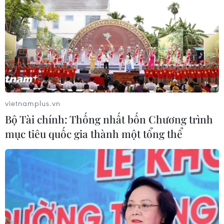
CƠ QUAN CHỦ QUẢN: THÔNG TẤN XÃ VIỆT NAM
Tổng Biên tập: TRẦN TIẾN DUẨN
vietnamplus.vn
Phó Tổng Biên tập: NGUYỄN THỊ TÁM, KHÚC THANH
Bộ Tài chính: Thống nhất bốn Chương trình
THỦY
mục tiêu quốc gia thành một tổng thể
Sở hữu trí tuệ
Quy định sử dụng
RSS
Hỗ trợ
Ngôn ngữ
TTXVN
Dịch vụ tin
Quảng cáo