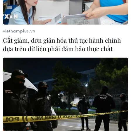
Đội tuyển Việt Nam nhận
thưởng 2 tỷ đồng sau thắng lợi trước
Indonesia
vietnamplus.vn
04/08/2026 04:16
Cắt giảm, đơn giản hóa thủ tục hành chính
dựa trên dữ liệu phải đảm bảo thực chất
Tuyển thủ Indonesia cúi đầu thành
khẩn xin lỗi người hâm mộ xứ vạn
đảo
04/08/2026 03:17
ASEAN Cup 2026: "Chìa khóa" giúp
tuyển Việt Nam quật ngã Indonesia
04/08/2026 03:05