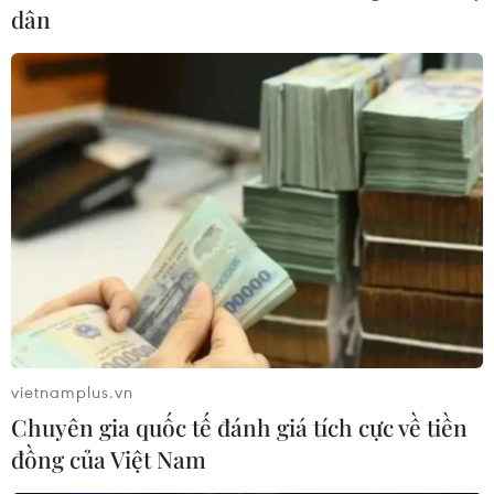
ASEAN Cup 2026: Indonesia tổn thất
dân
lực lượng trước trận quyết đấu tuyển
Việt Nam
03/08/2026 07:21
Làn sóng phản đối lan khắp châu Âu,
FIFA đối diện yêu cầu cải tổ
03/08/2026 05:01
Nhận định Campuchia vs
Timor Leste: Trận chiến vì 3 điểm
danh dự cho "Các chiến binh
vietnamplus.vn
Angkor"
Chuyên gia quốc tế đánh giá tích cực về tiền
03/08/2026 03:30
đồng của Việt Nam