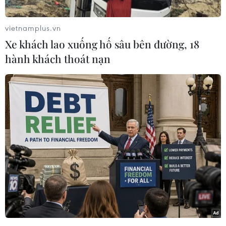
vietnamplus.vn
Xe khách lao xuống hố sâu bên đường, 18
Willian "lật kèo" đòi gia nhập Chelsea. (Nguồn:
hành khách thoát nạn
Daily Mail)
Huấn luyện viên Jose Mourinho cũng đã lên
tiếng xác nhận thương vụ này saukhi được hỏi
có phải Willian đã đồng ý gia nhập Stamford
Bridge hay không?
"Anh ấy đã đưa ra quyết
định của mình," vị chiến lược gia người Bồ Đào
Nhanói. "Tôi biết những gì mà cầu thủ muốn, vì
vậy ở thời điểm này chúng tôi khôngthể che
giấu điều gì nữa."
Đây thực sự là cú sốc cho
tham vọng tìm người thay thế Gareth Bale
củaTottenham, bởi trước đó tiền vệ người Brazil