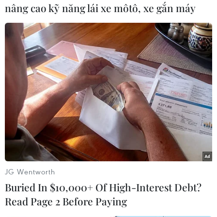
nâng cao kỹ năng lái xe môtô, xe gắn máy
#Tottenham
#Chelsea
#Willian
#Jose Mourinho
Brazil
Theo dõi VietnamPlus
JG Wentworth
Buried In $10,000+ Of High-Interest Debt?
Read Page 2 Before Paying