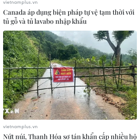
vietnamplus.vn
ASEAN Cup 2026: Tuyển Việt Nam
Canada áp dụng biện pháp tự vệ tạm thời với
bước vào thử thách lớn nhất
tủ gỗ và tủ lavabo nhập khẩu
03/08/2026 13:04
Xem trực tiếp Indonesia-Việt Nam tại
ASEAN Cup 2026 trên kênh nào?
03/08/2026 09:21
Đội tuyển Việt Nam đặt mục
tiêu 3 điểm, cảnh báo Indonesia
trước giờ G
03/08/2026 07:39
vietnamplus.vn
Nứt núi, Thanh Hóa sơ tán khẩn cấp nhiều hộ