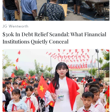
JG Wentworth
$30k In Debt Relief Scandal: What Financial
Institutions Quietly Conceal
(Nguồn: Htekidsnews.com)
Mảng băng khổng lồ ở phía Đông của Nam Cực
có thể phải chịu tác động nhiều hơn bởi hiện
tượng Trái Đất nóng lên so với những gì chúng