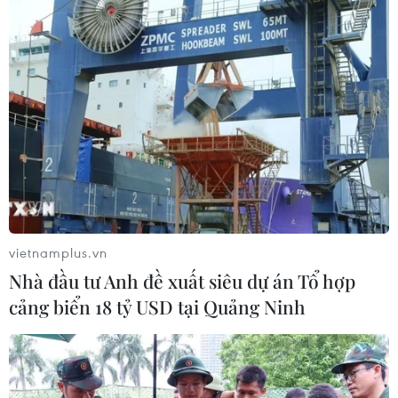
vietnamplus.vn
Nhà đầu tư Anh đề xuất siêu dự án Tổ hợp
cảng biển 18 tỷ USD tại Quảng Ninh