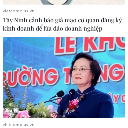
vietnamplus.vn
Sơn La hỗ trợ người dân di dời khỏi
Tây Ninh cảnh báo giả mạo cơ quan đăng ký
nơi nguy hiểm do mưa lũ
kinh doanh để lừa đảo doanh nghiệp
06/08/2026 02:50
Xem thêm
CƠ QUAN CHỦ QUẢN: THÔNG TẤN XÃ VIỆT NAM
Tổng Biên tập: TRẦN TIẾN DUẨN
Phó Tổng Biên tập: NGUYỄN THỊ TÁM, KHÚC THANH
vietnamplus.vn