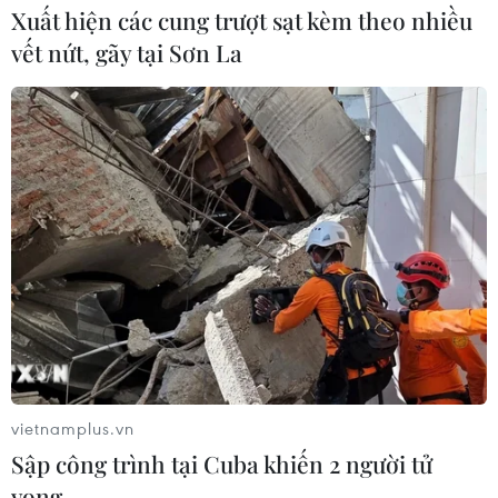
Xuất hiện các cung trượt sạt kèm theo nhiều
Hà Nội quyết liệt xử lý các "điểm
vết nứt, gãy tại Sơn La
nghẽn" úng ngập, môi trường đô thị
07/08/2026 06:51
Kiểm soát rác thải từ nguồn - Giải
pháp bảo vệ kênh rạch TP Hồ Chí
Minh trong mùa mưa
07/08/2026 04:47
Miền Bắc giảm mưa từ đêm
nay, cuối tuần chuyển nắng nóng
07/08/2026 04:41
vietnamplus.vn
Sập công trình tại Cuba khiến 2 người tử
vong