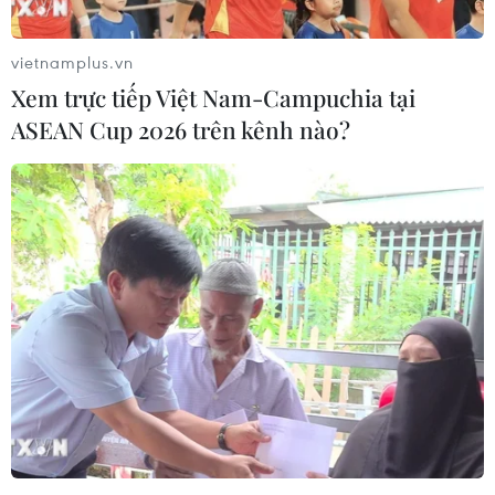
vietnamplus.vn
Xem trực tiếp Việt Nam-Campuchia tại
ASEAN Cup 2026 trên kênh nào?
Băng tan nhanh do nước biển ấm chứ
không phải nhiệt độ Trái Đất
05/06/2016 23:27
Các nhà khoa học Mỹ đã có phát hiện đáng quan ngại
rằng nhân tố chính đẩy nhanh quá trình tan băng ở
vùng Tây Nam Cực là nước biển ấm chứ không phải do
nhiệt độ Trái Đất tăng cao.