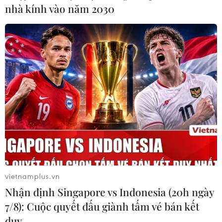
vòng 100.000 năm trở lại đây, lớp băng bao phủ trên
nhà kính vào năm 2030
bề mặt của Bắc Cực có thể tan chảy hoàn toàn.
vietnamplus.vn
Nhận định Singapore vs Indonesia (20h ngày
7/8): Cuộc quyết đấu giành tấm vé bán kết
duy …