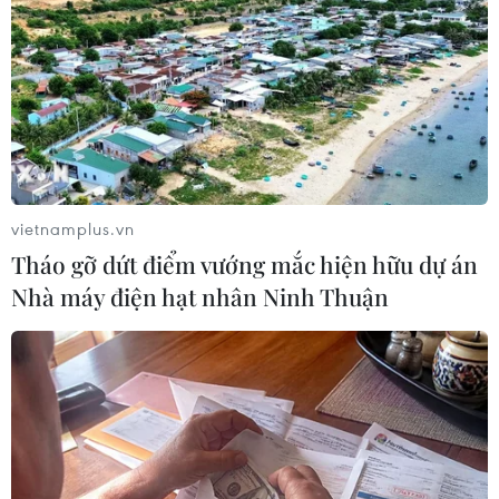
TIN LIÊN QUAN
vietnamplus.vn
Tháo gỡ dứt điểm vướng mắc hiện hữu dự án
Nhà máy điện hạt nhân Ninh Thuận
Nhiệt độ đo được tại Nam Cực lên cao kỷ