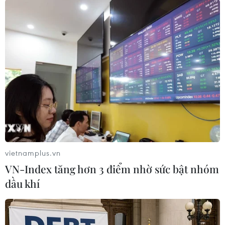
phải chịu ảnh hưởng nghiêm trọng nhất của
biến đổi khí hậu, đặc biệt là tình trạng nước
biển dâng cao.
IMF đã khảo sát 34 nước đang phát triển có dân
số dưới 1,5 triệu người tại châu Phi, châu Á-Thái
Bình Dương, khu vực Caribe và nhận thấy
khoảng 10% trong số này phải gánh chịu các
hiện tượng thiên tai cực đoan có sức tàn phá
trên 30% tổng sản lượng kinh tế./.
vietnamplus.vn
(TTXVN/Vietnam+)
VN-Index tăng hơn 3 điểm nhờ sức bật nhóm
dầu khí