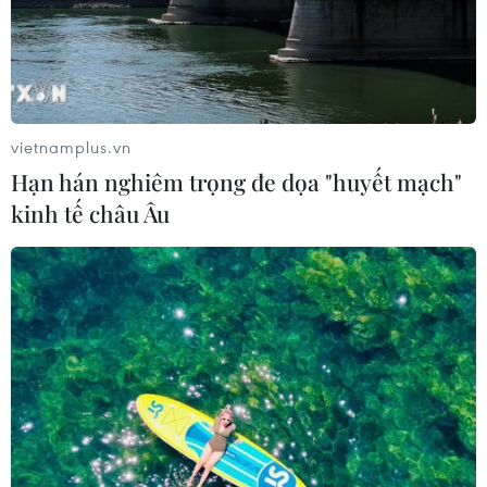
vietnamplus.vn
Hạn hán nghiêm trọng đe dọa "huyết mạch"
kinh tế châu Âu
TIN CÙNG CHUYÊN MỤC
Thụy Sĩ khó đạt mục tiêu giảm phát
thải khí nhà kính vào năm 2030
07/08/2026 09:42