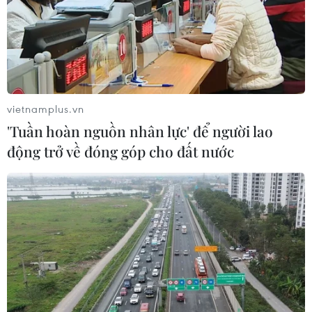
chính của doanh nghiệp và gợi ý những hành động cho
chủ doanh nghiệp.
vietnamplus.vn
'Tuần hoàn nguồn nhân lực' để người lao
động trở về đóng góp cho đất nước
VietinBank đạt giải Ngân hàng cung cấp
tài trợ thương mại tốt nhất