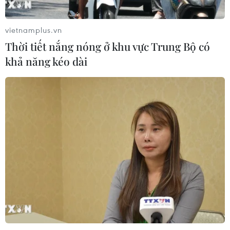
từ năm 2027
07/08/2026 13:01
vietnamplus.vn
Thời tiết nắng nóng ở khu vực Trung Bộ có
Sân chơi học đường giúp học sinh
khả năng kéo dài
rèn kỹ năng sống qua từng bước
nhảy
07/08/2026 11:38
Thưởng vượt kế hoạch: động lực còn
thiếu cho doanh nghiệp dẫn dắt
07/08/2026 04:01
Hãng BMW bắt đầu sản xuất hàng
loạt mẫu xe thuần điện “thế hệ mới”
07/08/2026 01:52