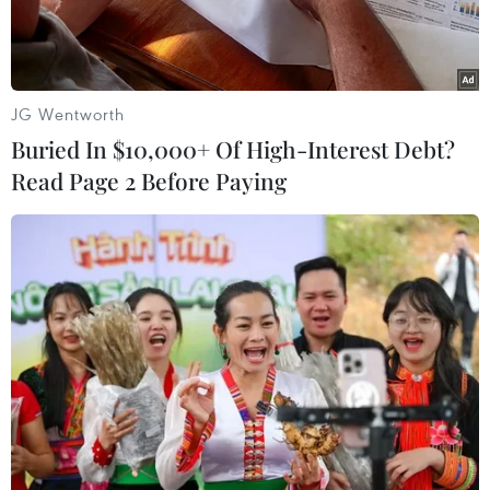
ngoại tệ.
JG Wentworth
Buried In $10,000+ Of High-Interest Debt?
Read Page 2 Before Paying
Trợ lý tài chính số VietinBank eFAST tích hợp 136 tính năng, đáp
ứng tốt nhất nhu cầu của doanh nghiệp. (Ảnh: Vietnam+)
Chỉ sau thời gian ngắn ra mắt, ứng dụng eFAST
trên nền tảng mới đã thu hút hàng ngàn bình