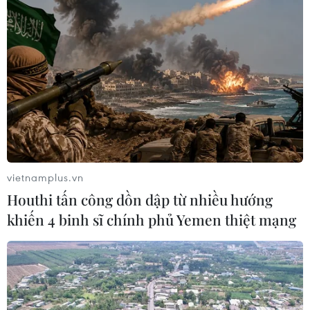
vietnamplus.vn
Houthi tấn công dồn dập từ nhiều hướng
khiến 4 binh sĩ chính phủ Yemen thiệt mạng
TIN CÙNG CHUYÊN MỤC
Tập đoàn Sovico được vinh danh