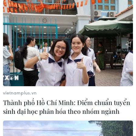
VietinBank trích lập 4.400 tỷ đồng chi phí
dự phòng rủi ro
29/04/2022 07:28
VietinBank luôn chủ động nhận diện rủi ro và chuyển
nhóm nợ phù hợp với mức độ rủi ro của khách hàng
nên trong quý 1 đã trích lập 4.400 tỷ đồng, tăng 228%
so với cùng kỳ.
vietnamplus.vn
Thành phố Hồ Chí Minh: Điểm chuẩn tuyển
sinh đại học phân hóa theo nhóm ngành