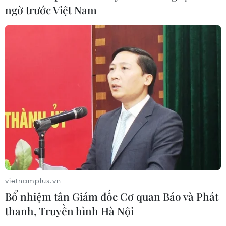
ngờ trước Việt Nam
Tây Ninh: Tạo điều kiện hình thành
doanh nghiệp công nghệ chiến lược
06/08/2026 04:45
Từ mở rộng số lượng đến nâng cao
chất lượng doanh nghiệp tư nhân ở
Tây Ninh
06/08/2026 04:23
Alphabet cải tổ hàng ngũ lãnh đạo
vietnamplus.vn
giữa cuộc đua AGI
Bổ nhiệm tân Giám đốc Cơ quan Báo và Phát
06/08/2026 04:22
thanh, Truyền hình Hà Nội