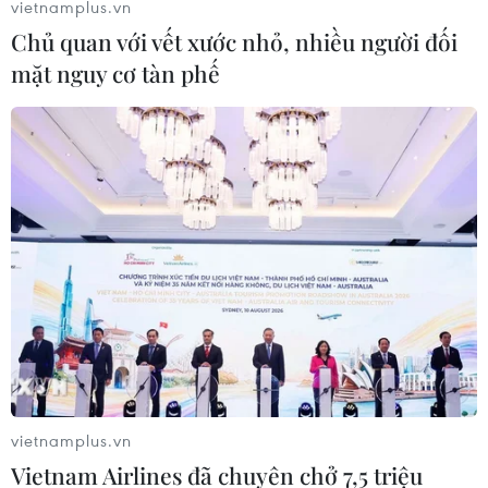
vietnamplus.vn
Chủ quan với vết xước nhỏ, nhiều người đối
mặt nguy cơ tàn phế
#VietinBank eFAST
#thanh toán số
#khách hàng doanh nghiệp
#tốc độ xử lý nhanh
vietnamplus.vn
Vietnam Airlines đã chuyên chở 7,5 triệu