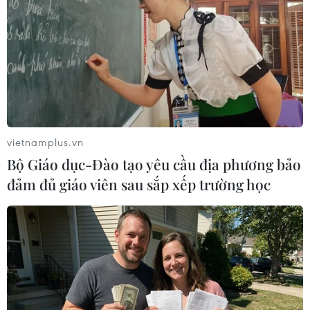
nghiệp.
vietnamplus.vn
Bộ Giáo dục-Đào tạo yêu cầu địa phương bảo
đảm đủ giáo viên sau sắp xếp trường học
VietinBank eFAST đã và đang nhận được sự đón nhận nhiệt tình
của cộng đồng doanh nghiệp. (Ảnh: Vietnam+)