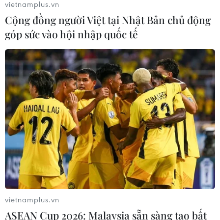
vietnamplus.vn
Cộng đồng người Việt tại Nhật Bản chủ động
góp sức vào hội nhập quốc tế
Tiêu chí mới phân loại doanh nghiệp
để thực hiện cơ cấu lại vốn nhà nước
06/08/2026 15:08
Meta tung công cụ AI lập trình tự
động cho nhà phát triển
06/08/2026 06:40
Doanh thu AI của Microsoft phụ
thuộc phần lớn vào đối tác OpenAI
vietnamplus.vn
06/08/2026 06:31
ASEAN Cup 2026: Malaysia sẵn sàng tạo bất