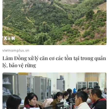
vietnamplus.vn
Lâm Đồng xử lý căn cơ các tồn tại trong quản
lý, bảo vệ rừng
Ra mắt 'Trợ lý tài chính số' dành cho
doanh nghiệp trên nền tảng mới
06/06/2022 09:21
Trợ lý tài chính VietinBank eFAST có thể phân tích dữ
liệu, từ đó đưa ra báo cáo về tình hình sức khỏe tài