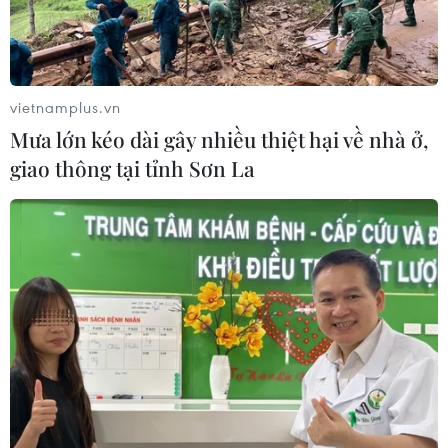
Trang bị kỹ năng, vốn tiếng Việt cho
trẻ em dân tộc thiểu số trước khi vào
lớp 1
03/08/2026 03:41
vietnamplus.vn
Mưa lớn kéo dài gây nhiều thiệt hại về nhà ở,
Thủ khoa Trường Quản trị Kinh
giao thông tại tỉnh Sơn La
doanh bật mí bí quyết duy trì thành
tích xuất sắc
02/08/2026 09:16
Trước thềm năm học mới: Giáo dục
tăng tốc từ vùng biên đến đô thị
02/08/2026 04:35
Xem thêm