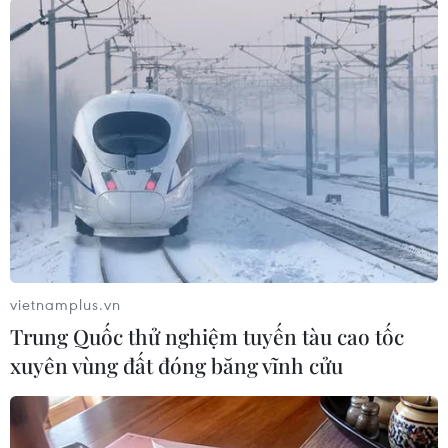
thông được nghỉ học nếu nhiệt độ xuống dưới 7
độ C. Trong những ngày rét đậm, các trường
vẫn bố trí giáo viên để tiếp nhận học sinh nếu
phụ huynh không có điều kiện ở nhà trông con
và các em vẫn đến trường.
Sở Giáo dục và Đào tạo Hà Nội cũng yêu cầu
hiệu trưởng các trường chủ động, linh hoạt lùi
giờ học để đảm bảo sức khỏe cho học sinh./.
(Vietnam+)
vietnamplus.vn
Trung Quốc thử nghiệm tuyến tàu cao tốc
xuyên vùng đất đóng băng vĩnh cửu