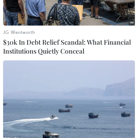
JG Wentworth
$30k In Debt Relief Scandal: What Financial
Institutions Quietly Conceal
Phụ huynh cần mặc ấm cho con trong ngày giá rét. (Ảnh: Phạm
Mai/Vietnam+)
Hôm nay, 24/1, là ngày thứ hai nhiệt độ của Thủ
đô xuống dưới 10 độ C. Một số trường mầm non,