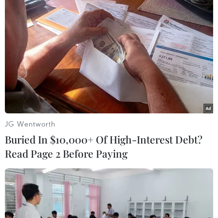
#Hà Nội
#Lùi giờ học
#học sinh
TP. Hà Nội
JG Wentworth
Theo dõi VietnamPlus
Buried In $10,000+ Of High-Interest Debt?
Read Page 2 Before Paying
TIN LIÊN QUAN