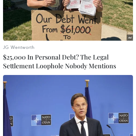
phổ biến từ 8-10 độ C, khu vực vùng núi Bắc Bộ từ 3-6
độ C, vùng núi cao có nơi dưới 0 độ C; khu vực Bắc
Trung Bộ từ 9-11 độ C.
JG Wentworth
$25,000 In Personal Debt? The Legal
Settlement Loophole Nobody Mentions
Vùng cao Yên Bái, Lai Châu triển khai biện