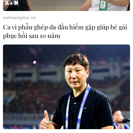
vietnamplus.vn
Ca vi phẫu ghép da đầu hiếm gặp giúp bé gái
phục hồi sau 10 năm
CƠ QUAN CHỦ QUẢN: THÔNG TẤN XÃ VIỆT NAM
Tổng Biên tập: TRẦN TIẾN DUẨN
Phó Tổng Biên tập: NGUYỄN THỊ TÁM, KHÚC THANH
THỦY
Sở hữu trí tuệ
Quy định sử dụng
RSS
Hỗ trợ
Ngôn ngữ
TTXVN
Dịch vụ tin
Quảng cáo