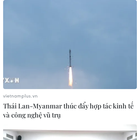
Vụ trường Chuyên Tuyên Quang:
Việc tổ chức thi lại trên cơ sở kết quả
điều tra
05/08/2026 04:39
Bộ GD-ĐT tạm dừng xét tuyển đại
học với các thí sinh chuyên Tuyên
Quang
05/08/2026 03:16
vietnamplus.vn
Thái Lan-Myanmar thúc đẩy hợp tác kinh tế
Tổ chức thi lại cho 100% thí sinh tại
và công nghệ vũ trụ
điểm thi Trường THPT Chuyên
Tuyên Quang
05/08/2026 02:59