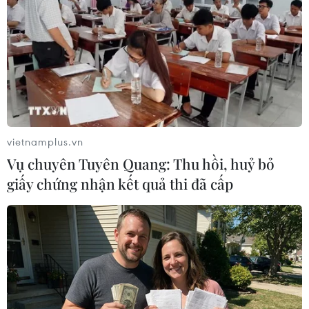
vietnamplus.vn
Vụ chuyên Tuyên Quang: Thu hồi, huỷ bỏ
giấy chứng nhận kết quả thi đã cấp
Khu vực Bắc Bộ và Hà Nội rét đậm, rét hại
kéo dài đến ngày 26/1
23/01/2024 23:42
Trong đợt không khí lạnh, nhiệt độ thấp nhất ở Bắc Bộ