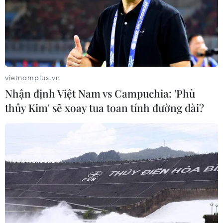
Tại Đối thoại, hai bên đã thảo luận chân thành, thẳng
thắn và hiệu quả về 4 chủ đề, bao gồm nền kinh tế vĩ
mô, chuỗi công nghiệp và cung ứng, thương mại và
đầu tư, và hợp tác tài chính.
vietnamplus.vn
Nhận định Việt Nam vs Campuchia: 'Phù
thủy Kim' sẽ xoay tua toan tính đường dài?