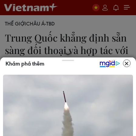
THẾ GIỚI
CHÂU Á-TBD
Trung Quốc khẳng định sẵn
sàng đối thoại và hợp tác với
EU
Khám phá thêm
Bích Liên
12/05/2023 12:07
Cho biết dù tình hình quốc tế thay đổi như thế nào,
Trung Quốc luôn ủng hộ mạnh mẽ sự hội nhập,
đoàn kết và tăng trưởng của EU, cũng như một vai
trò lớn hơn của EU trong các vấn đề toàn cầu.