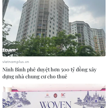
06/04/2023 15:18
Ông Tập Cận Bình khẳng định chuyến thăm của Tổng
thống Pháp và Chủ tịch EC cho thấy mong muốn tích
cực của Liên minh châu Âu (EU) tăng cường quan hệ
với Trung Quốc và lợi ích chung Trung Quốc-EU.
vietnamplus.vn
Ninh Bình phê duyệt hơn 500 tỷ đồng xây
dựng nhà chung cư cho thuê