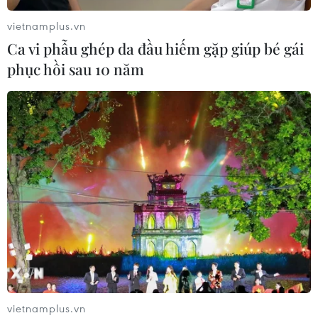
vietnamplus.vn
Ca vi phẫu ghép da đầu hiếm gặp giúp bé gái
phục hồi sau 10 năm
vietnamplus.vn
TIN CÙNG CHUYÊN MỤC