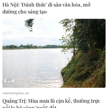
Hà Nội: 'Đánh thức' di sản văn hóa, mở
Quân đội Hàn Quốc thông báo Triều
đường cho sáng tạo
Tiên phóng vật thể chưa xác định
06/08/2026 08:31
Dấu mốc quan trọng trong quan hệ
Việt Nam-Australia
06/08/2026 08:29
Hàn Quốc tăng cường giải pháp
ngăn chặn đánh bạc trực tuyến trong
quân đội
vietnamplus.vn
06/08/2026 04:52
Quảng Trị: Mùa mưa lũ cận kề, thường trực
nỗi lo bờ sông 'nuốt' đất