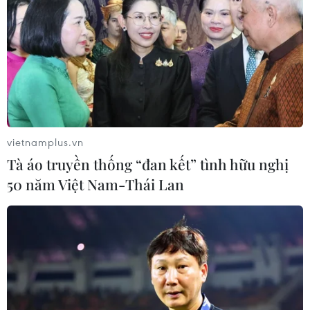
TIN LIÊN QUAN
vietnamplus.vn
Tà áo truyền thống “đan kết” tình hữu nghị
50 năm Việt Nam-Thái Lan
Trung Quốc, EU cam kết giải quyết những
thách thức kinh tế toàn cầu
20/07/2022 02:37