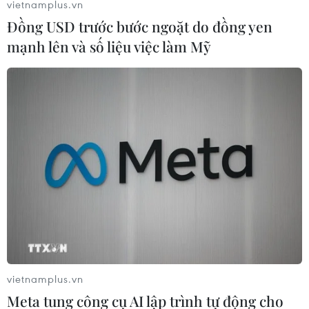
vietnamplus.vn
Đồng USD trước bước ngoặt do đồng yen
mạnh lên và số liệu việc làm Mỹ
Trung Quốc, EU kêu gọi Israel và
Palestine ngăn chặn bạo lực
30/01/2023 00:33
Cả Trung Quốc và EU đều lên tiếng kêu gọi Israel và
Palestine kiềm chế bạo lực và giảm leo thang căng
thẳng sau các vụ việc liên tiếp khiến hàng chục người
của cả hai bên thiệt mạng.
vietnamplus.vn
Meta tung công cụ AI lập trình tự động cho