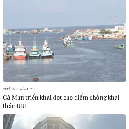
Nga-Ukraine hiện nay và đưa tất cả các bên liên quan
trở lại bàn đàm phán.
vietnamplus.vn
Cà Mau triển khai đợt cao điểm chống khai
thác IUU
Trung Quốc sẵn sàng phối hợp đưa quan
hệ với EU "trở lại đúng đường"