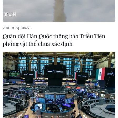
vietnamplus.vn
Quân đội Hàn Quốc thông báo Triều Tiên
phóng vật thể chưa xác định
Ảnh minh họa. (Nguồn: Reuters)
Ngày 11/5, Chủ nhiệm Văn phòng Ủy ban Công
tác Đối ngoại Trung ương Đảng Cộng sản Trung
Quốc, ông Vương Nghị (Wang Yi) khẳng
định Trung Quốc sẵn sàng tiến hành đối thoại