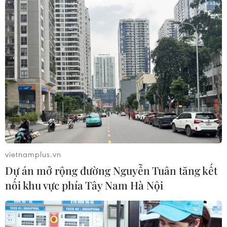
trên cho rằng cần theo dõi đầu tư chặt hơn và
tăng kiểm soát xuất khẩu, đồng thời đề xuất EU
cần “đa dạng nguồn cung trong các lĩnh vực chủ
chốt, đặc biệt là những lĩnh vực đóng vai trò
quan trọng trong quá trình chuyển đổi số và
chuyển đổi xanh” như thiết bị bán dẫn, các
mạng viễn thông 5G và 6G, vật liệu và các
khoáng sản quan trọng./.
(TTXVN/Vietnam+)
vietnamplus.vn
Dự án mở rộng đường Nguyễn Tuân tăng kết
nối khu vực phía Tây Nam Hà Nội