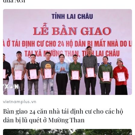
Công suất điện mặt trời của Trung
Quốc dự kiến sẽ vượt điện than trong
quý 3
02/08/2026 23:06
Đánh bom liều chết tại Pakistan, ít
nhất 7 người thiệt mạng
02/08/2026 22:41
Xem thêm
vietnamplus.vn
Bàn giao 24 căn nhà tái định cư cho các hộ
dân bị lũ quét ở Mường Than