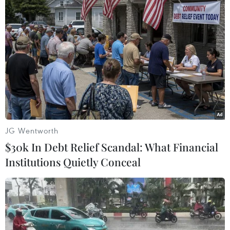
17 giờ ngày 7/8, mở cửa
Di dời hộ dân bị ảnh
tràn xả mặt điều tiết hồ
hưởng bụi, mùi khét, tiếng
chứa thủy điện Lai Châu
ồn từ Trung tâm Điện lực
Vĩnh Tân
07/08/2026 07:28
07/08/2026 07:10
JG Wentworth
$30k In Debt Relief Scandal: What Financial
Institutions Quietly Conceal
Hà Nội quyết liệt xử lý các
Kiểm soát rác thải từ
"điểm nghẽn" úng ngập,
nguồn - Giải pháp bảo vệ