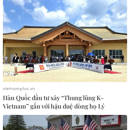
#Trung Quốc
#Tên lửa đẩy Trường Chinh
#Vệ tinh giám sát đại dương
#Vũ trụ
Trung Quốc
vietnamplus.vn
Hàn Quốc đầu tư xây “Thung lũng K-
Vietnam” gắn với hậu duệ dòng họ Lý