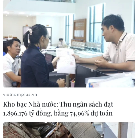
Sơn La hỗ trợ người dân di
Thời tiết ngày 6/8: Bão số 3
dời khỏi nơi nguy hiểm do
đã di chuyển ra ngoài Biển
mưa lũ
Đông
06/08/2026 02:50
05/08/2026 23:15
vietnamplus.vn
Kho bạc Nhà nước: Thu ngân sách đạt
1.896.176 tỷ đồng, bằng 74,96% dự toán
Chủ động ứng phó với biến
Gần 40 điểm bị sạt lở đất
đổi khí hậu trong thời kỳ
do mưa lớn tại Lào Cai
mới
05/08/2026 14:56