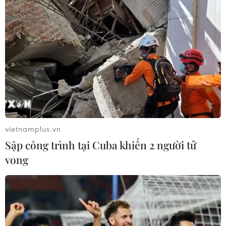
05/08/2026 14:57
Bão số 3 gây gió mạnh,
Thả kỳ đà hoa về rừng đặc
sóng cao trên vùng biển
dụng vườn chim Bạc Liêu
phía Đông Nam
05/08/2026 13:45
vietnamplus.vn
05/08/2026 14:55
Sập công trình tại Cuba khiến 2 người tử
Xem thêm
vong