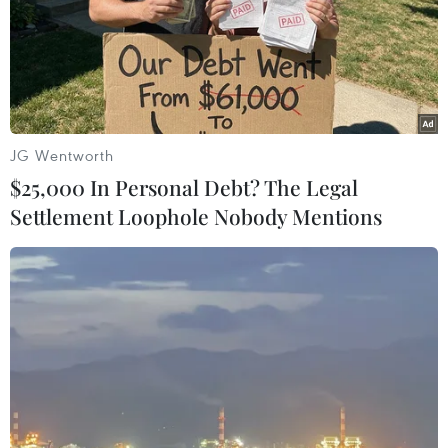
Lào Cai khẩn trương tìm
Khẩn trương phân luồng
kiếm 2 người mất tích do
giao thông sau vụ sạt lở
mưa lũ
trên tuyến ĐT161 ở Lào Cai
07/08/2026 03:04
07/08/2026 02:37
JG Wentworth
$25,000 In Personal Debt? The Legal
Settlement Loophole Nobody Mentions
Thời tiết ngày 7/8: Bắc Bộ
Kế hoạch hành động
và Bắc Trung Bộ giảm mưa
phòng, chống bão, lũ,
về đêm, cục bộ có mưa to
thiên tai cực đoan và biến
đổi khí hậu
06/08/2026 23:15
06/08/2026 23:00