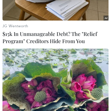
Vệ tinh Hải Dương-2C sẽ kết hợp với hai vệ tinh
trước đó là HY-2B và HY-2D tạo thành một mạng
lưới nhằm thực hiện giám sát môi trường trên biển
với độ chính xác cao.
JG Wentworth
$15k In Unmanageable Debt? The "Relief
Program" Creditors Hide From You
Tên lửa đẩy Trường Chinh-4B được phóng mang theo vệ
tinh Hải Dương-2C. (Nguồn: globaltimes.cn)