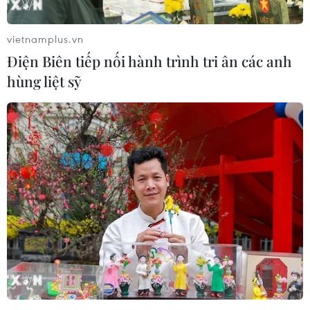
vietnamplus.vn
Điện Biên tiếp nối hành trình tri ân các anh
hùng liệt sỹ
Bất cập việc ngừng giao
Bão Dolphin hướng vào
khoán quản lý, bảo vệ rừng
miền Đông Trung Quốc,
ở Nam Cát Tiên
cảnh báo mưa lớn trên
diện rộng
06/08/2026 09:45
06/08/2026 08:36
Mở 1 cửa xả đáy hồ thủy
Quảng Trị: Mùa mưa lũ cận