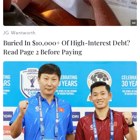
JG Wentworth
Buried In $10,000+ Of High-Interest Debt?
Read Page 2 Before Paying
Ảnh minh họa. (Ảnh: Quý Trung/TTXVN)
Theo Trung tâm Dự báo Khí tượng Thủy văn
Trung ương, sáng sớm nay (14/12), không khí
lạnh đã ảnh hưởng đến hầu hết các tỉnh vùng