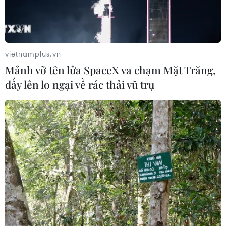
vietnamplus.vn
Mảnh vỡ tên lửa SpaceX va chạm Mặt Trăng,
dấy lên lo ngại về rác thải vũ trụ
TIN CÙNG CHUYÊN MỤC
Mưa lớn gây ngập lụt, chia cắt nhiều