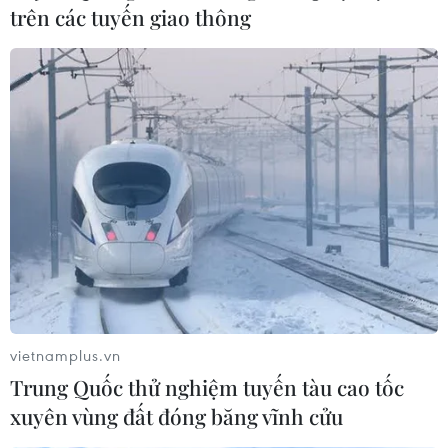
miền Trung nguy cơ ngập sâu
trên các tuyến giao thông
13/12/2016 11:57
Đêm nay (13/12), bộ phận không khí lạnh sẽ ảnh hưởng
đến Bắc Bộ, gần sáng và ngày mai (14/12) sẽ ảnh
hưởng tới các tỉnh Trung Bộ.
vietnamplus.vn
Trung Quốc thử nghiệm tuyến tàu cao tốc
xuyên vùng đất đóng băng vĩnh cửu