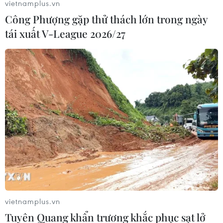
vietnamplus.vn
các sông ở Thừa Thiên- Huế, Quảng Nam và Ninh
Công Phượng gặp thử thách lớn trong ngày
Thuận ở mức báo động 2 và trên báo động 2.
tái xuất V-League 2026/27
vietnamplus.vn
Không khí lạnh ảnh hưởng đến Bắc Bộ,
Tuyên Quang khẩn trương khắc phục sạt lở