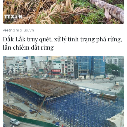
vietnamplus.vn
Đắk Lắk truy quét, xử lý tình trạng phá rừng,
lấn chiếm đất rừng
Các tỉnh từ Bình Thuận đến Bến Tre đề
phòng có gió giật mạnh
12/12/2016 12:03
Do ảnh hưởng của áp thấp nhiệt đới, từ đêm nay
(12/12), vùng ven biển các tỉnh từ Bình Thuận đến Bến
Tre có gió giật mạnh cấp 6-8.