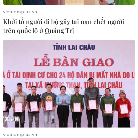
04/08/2026 23:09
vietnamplus.vn
Khởi tố người đi bộ gây tai nạn chết người
trên quốc lộ ở Quảng Trị
Thời tiết ngày 5/8: Bắc Bộ tiếp tục
mưa lớn, nguy cơ lũ quét và sạt lở đất
gia tăng
04/08/2026 23:08
Xem thêm
CƠ QUAN CHỦ QUẢN: THÔNG TẤN XÃ VIỆT NAM
vietnamplus.vn