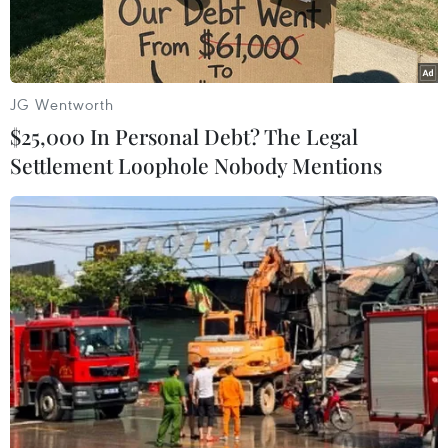
JG Wentworth
$25,000 In Personal Debt? The Legal
Settlement Loophole Nobody Mentions
Đội tuyển Việt Nam. (Ảnh: Quang Nhựt/TTXVN)
Liên đoàn Bóng đá thế giới (FIFA) vừa công bố
bảng xếp hạng tháng 5/2014. Theo đó, đội tuyển
Việt Nam vẫn giữ vững vị trí số 1 Đông Nam Á.
Trong tháng qua, đội tuyển Việt Nam không
tham gia bất kỳ trận đấu nào cấp quốc tế nhưng