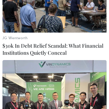
tuyển bóng đá Việt Nam vẫn giữ nguyên vị trí thứ 143
trên bảng xếp hạng FIFA.
JG Wentworth
$30k In Debt Relief Scandal: What Financial
Institutions Quietly Conceal