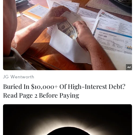
JG Wentworth
Việt Nam tiến nhanh nhất trong bảng xếp
Buried In $10,000+ Of High-Interest Debt?
hạng FIFA tháng Ba
Read Page 2 Before Paying
13/03/2014 10:59
Thắng lợi 3-1 trước Hong Kong ở lượt trận cuối vòng loại
Asian Cup 2014 đã giúp tuyển Việt Nam trở thành đội
thăng nhiều hạng nhất thế giới (18 bậc) trong tháng Ba.