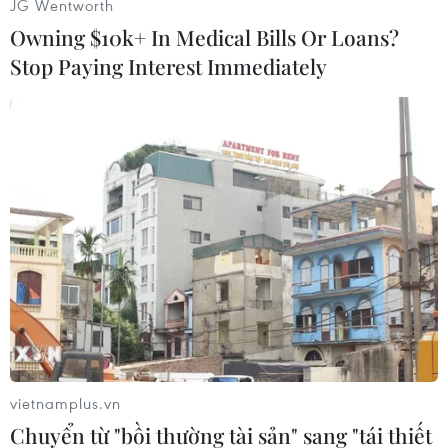
JG Wentworth
thứ 4 trong bảng xếp hạng FIFA./.
Owning $10k+ In Medical Bills Or Loans?
Stop Paying Interest Immediately
(TTXVN/Vietnam+)
vietnamplus.vn
#Bảng xếp hạng FIFA
#Đông Nam Á
Chuyển từ "bồi thường tài sản" sang "tái thiết