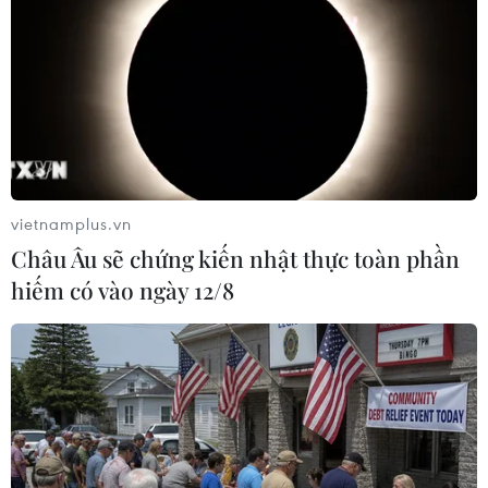
vietnamplus.vn
Châu Âu sẽ chứng kiến nhật thực toàn phần
hiếm có vào ngày 12/8
Tin 14/2: Tuyển Việt Nam vẫn "trụ hạng",
Mata ủng hộ M.U
14/02/2014 03:09
Dù không thi đấu trận nào trong tháng này nhưng đội