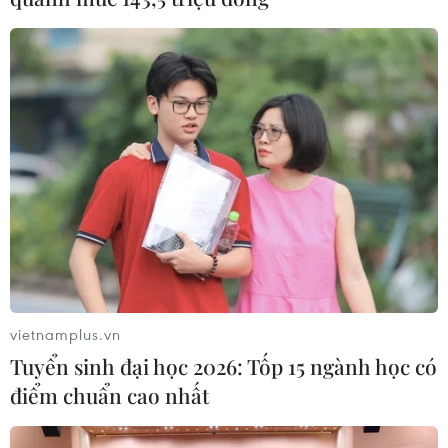
vietnamplus.vn
TIN CÙNG CHUYÊN MỤC
Tuyển sinh đại học 2026: Tốp 15 ngành học có
Cập nhật lịch thi đấu
điểm chuẩn cao nhất
bán kết ASEAN Cup 2026 của hai cặp
đấu