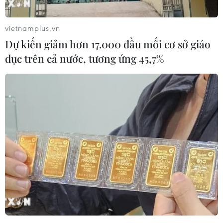
TIN LIÊN QUAN
vietnamplus.vn
Dự kiến giảm hơn 17.000 đầu mối cơ sở giáo
dục trên cả nước, tương ứng 45,7%
Bốn tuyệt chiêu để mặc đồ da trở nên
mềm mại và nữ tính hơn
29/01/2015 01:50