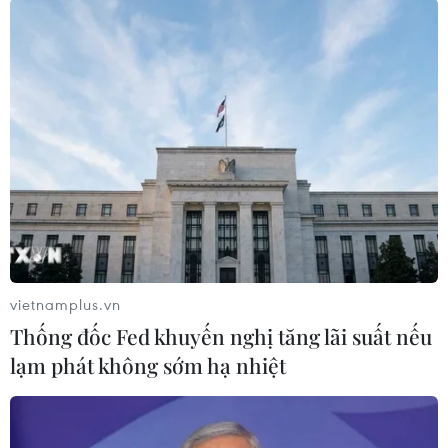
Kiểu tóc lệch một bên từng làm mưa làm gió ở các xứ sở làm
đẹp từ Hollywood đến Hàn Quốc, khi kết hợp cùng với mũ rộng
vành sẽ giúp bạn trở nên thanh lịch hơn bao giờ hết. Chỉ cần
nhớ là tết lỏng tay và đánh rối một chút để tạo được độ phồng
hoàn hảo.
vietnamplus.vn
Thống đốc Fed khuyến nghị tăng lãi suất nếu
lạm phát không sớm hạ nhiệt