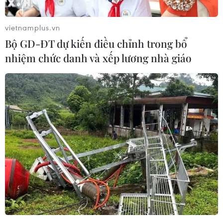
vietnamplus.vn
Bộ GD-ĐT dự kiến điều chỉnh trong bổ
nhiệm chức danh và xếp lương nhà giáo
Với một chiếc mũ rộng vành, bạn có thể chọn kiểu tóc tết nên
thơ như những cô tiểu thư nước Pháp. Bện tóc ôm vòng quanh
đầu mang vẻ đẹp cổ điển mà gọn gàng, không vướng víu, tạo
cơ hội để bạn khoe chiếc cổ cao trắng ngần.