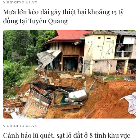
vietnamplus.vn
Mưa lớn kéo dài gây thiệt hại khoảng 15 tỷ
đồng tại Tuyên Quang
Nếu bạn có một chiếc nón len trong tủ áo, thì đây chính là lúc
bạn lôi nó ra, phủi bụi và bắt đầu tết tóc hai bên. Chỉ mất vài
phút mà trông bạn vừa nữ tính lại vừa trẻ ra vài tuổi.
vietnamplus.vn
Cảnh báo lũ quét, sạt lở đất ở 8 tỉnh khu vực