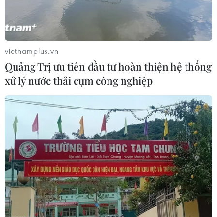
vietnamplus.vn
Quảng Trị ưu tiên đầu tư hoàn thiện hệ thống
xử lý nước thải cụm công nghiệp
#Tóc bẩn
#Thời trang mũ
#Tết tóc
#Mũ vành rộng
#Mỹ len
#Tóc lệch
#Đuôi sam
Theo dõi VietnamPlus