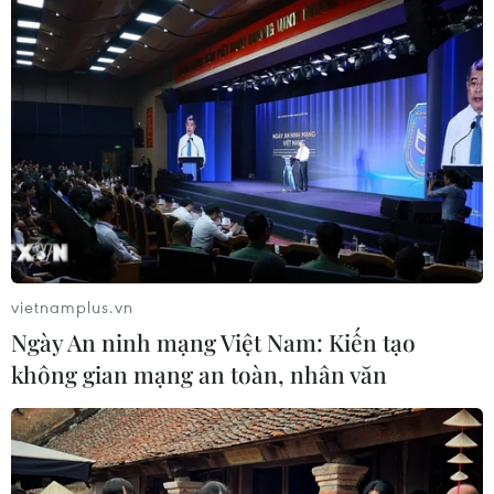
Phụ nữ có thực sự cần dùng sản
phẩm bổ sung collagen?
04/01/2026 01:57
Thực phẩm màu tím - bí quyết trẻ
hóa làn da từ bên trong
03/01/2026 07:27
vietnamplus.vn
Ngày An ninh mạng Việt Nam: Kiến tạo
Những dấu hiệu trên da cho thấy bạn
không gian mạng an toàn, nhân văn
đang căng thẳng
14/12/2025 22:00