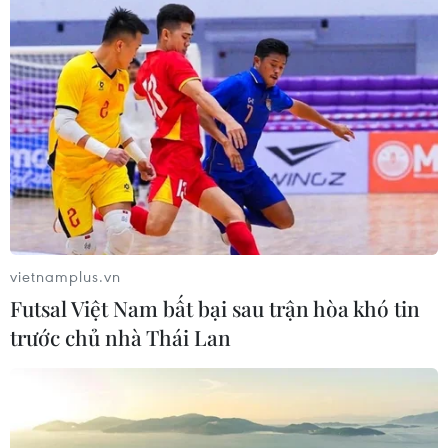
Điểm mặt những nữ nghệ sỹ sở hữu mái
tóc pixie nổi tiếng thế giới
03/02/2015 03:24
Mái tóc pixie của những nữ nghệ sỹ hàng đầu thế giới
như Audrey Hepburn, Miley Cyrus hay Jennifer Lawrence
chắc chắn sẽ mang tới cảm hứng cho các cô gái.
vietnamplus.vn
Futsal Việt Nam bất bại sau trận hòa khó tin
trước chủ nhà Thái Lan