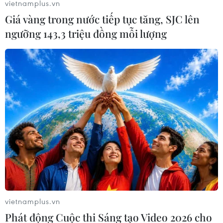
vietnamplus.vn
Da là chất liệu thường được sử dụng rất nhiều vào mùa
Giá vàng trong nước tiếp tục tăng, SJC lên
đông, là chất liệu mang phong cách khá bụi bặm. Tuy
ngưỡng 143,3 triệu đồng mỗi lượng
nhiên, nếu phối với áo len, set đồ da sẽ được làm cho
mềm mại và nữ tính hơn.
vietnamplus.vn
Phát động Cuộc thi Sáng tạo Video 2026 cho