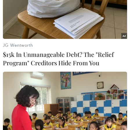
khoan của gia đình.
JG Wentworth
$15k In Unmanageable Debt? The "Relief
Program" Creditors Hide From You
Cứu kịp thời bệnh nhân suy hô hấp do
uống nhầm nước rửa bát
20/01/2020 05:03