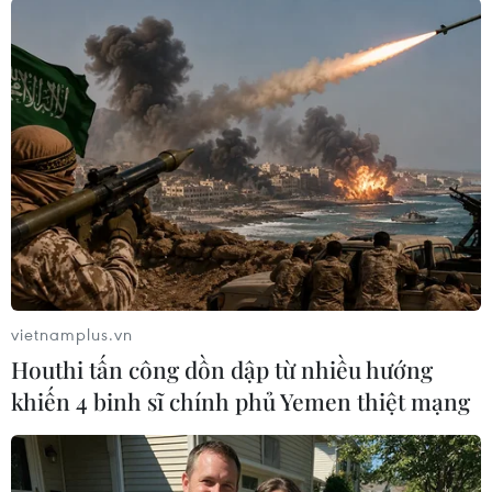
Uống quá liều thuốc chống trầm cảm,
bệnh nhân 74 tuổi nguy kịch
05/12/2018 09:43
Ngày 5/12, thông tin từ Bệnh viện Trung ương Quân đội
108 cho biết, Bệnh viện vừa cấp cứu cho bệnh nhân 74
tuổi uống quá liều thuốc chống trầm cảm.
vietnamplus.vn
Houthi tấn công dồn dập từ nhiều hướng
khiến 4 binh sĩ chính phủ Yemen thiệt mạng