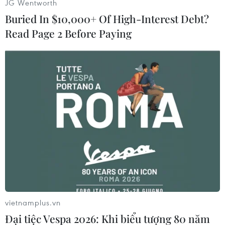
(TTXVN/Vietnam+)
JG Wentworth
Buried In $10,000+ Of High-Interest Debt?
Read Page 2 Before Paying
#thuốc diệt chuột
#thuốc bổ
#tử vong
#nguy kịch
#thuốc sirô
Tuyên Quang
vietnamplus.vn
Đại tiệc Vespa 2026: Khi biểu tượng 80 năm