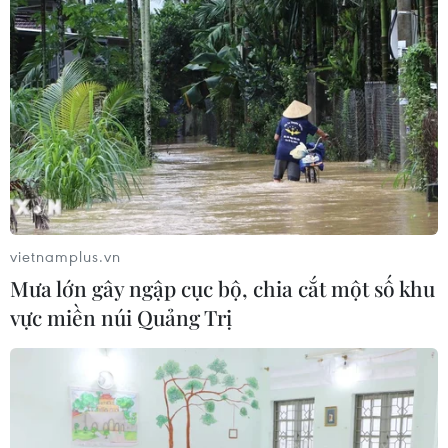
Điểm chuẩn Trường Đại học Thương
mại dao động từ 21,5 đến 26,5 điểm
09/08/2026 08:02
Từ 10-11/8, Bắc Bộ và Trung Bộ có
nơi nắng nóng gay gắt trên 37 độ C
09/08/2026 07:57
vietnamplus.vn
Mưa lớn gây ngập cục bộ, chia cắt một số khu
Ngư dân trôi dạt trên biển được các
vực miền núi Quảng Trị
tàu cá cứu vớt, đưa vào bờ an toàn
09/08/2026 07:45
Tuổi trẻ Điện Biên tiếp nhận ngọn