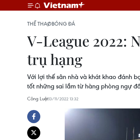
THỂ THAO
BÓNG ĐÁ
V-League 2022: N
trụ hạng
Với lợi thế sân nhà và khát khao đánh b
tốt những sai lầm từ hàng phòng ngự đố
Công Luật
13/11/2022 13:32