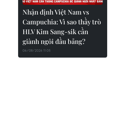
Nhận định Việt Nam vs
Campuchia: Vì sao thầy trò
HLV Kim Sang-sik cần
giành ngôi đầu bảng?
06/08/2026 11:05