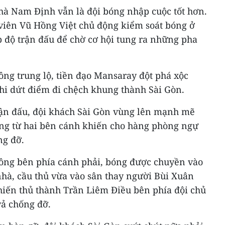
nhà Nam Định vẫn là đội bóng nhập cuộc tốt hơn.
 viên Vũ Hồng Việt chủ động kiểm soát bóng ở
p độ trận đấu để chờ cơ hội tung ra những pha
công trung lộ, tiền đạo Mansaray đột phá xộc
hi dứt điểm đi chệch khung thành Sài Gòn.
rận đấu, đội khách Sài Gòn vùng lên mạnh mẽ
ông từ hai bên cánh khiến cho hàng phòng ngự
ng đỡ.
 công bên phía cánh phải, bóng được chuyền vào
nhà, cầu thủ vừa vào sân thay người Bùi Xuân
iến thủ thành Trần Liêm Điều bên phía đội chủ
vả chống đỡ.