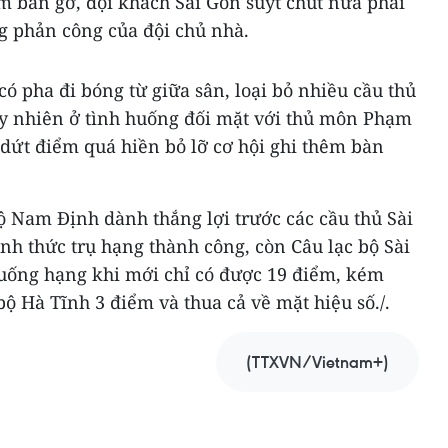
m bàn gỡ, đội khách Sài Gòn suýt chút nữa phải
g phản công của đội chủ nhà.
có pha đi bóng từ giữa sân, loại bỏ nhiều cầu thủ
y nhiên ở tình huống đối mặt với thủ môn Phạm
 dứt điểm quá hiền bỏ lỡ cơ hội ghi thêm bàn
bộ Nam Định dành thắng lợi trước các cầu thủ Sài
ính thức trụ hạng thành công, còn Câu lạc bộ Sài
uống hạng khi mới chỉ có được 19 điểm, kém
bộ Hà Tĩnh 3 điểm và thua cả về mặt hiệu số./.
(TTXVN/Vietnam+)