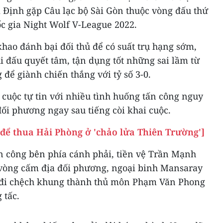
 Định gặp Câu lạc bộ Sài Gòn thuộc vòng đấu thứ
ốc gia Night Wolf V-League 2022.
khao đánh bại đối thủ để có suất trụ hạng sớm,
 đấu quyết tâm, tận dụng tốt những sai lầm từ
ể giành chiến thắng với tỷ số 3-0.
cuộc tự tin với nhiều tình huống tấn công nguy
ối phương ngay sau tiếng còi khai cuộc.
để thua Hải Phòng ở 'chảo lửa Thiên Trường']
ấn công bên phía cánh phải, tiền vệ Trần Mạnh
vòng cấm địa đối phương, ngoại binh Mansaray
 đi chệch khung thành thủ môn Phạm Văn Phong
 tấc.