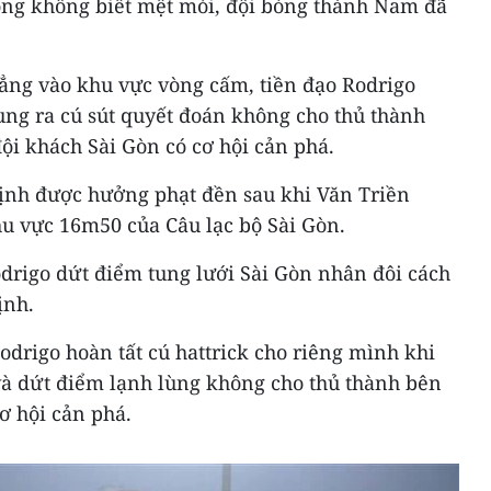
ông không biết mệt mỏi, đội bóng thành Nam đã
hẳng vào khu vực vòng cấm, tiền đạo Rodrigo
ung ra cú sút quyết đoán không cho thủ thành
i khách Sài Gòn có cơ hội cản phá.
ịnh được hưởng phạt đền sau khi Văn Triền
hu vực 16m50 của Câu lạc bộ Sài Gòn.
drigo dứt điểm tung lưới Sài Gòn nhân đôi cách
ịnh.
Rodrigo hoàn tất cú hattrick cho riêng mình khi
 và dứt điểm lạnh lùng không cho thủ thành bên
ơ hội cản phá.