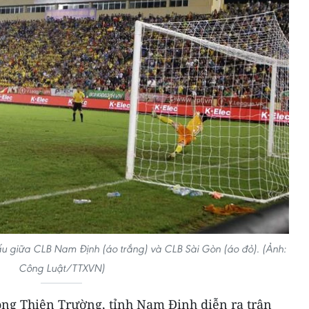
ấu giữa CLB Nam Định (áo trắng) và CLB Sài Gòn (áo đỏ). (Ảnh:
Công Luật/TTXVN)
động Thiên Trường, tỉnh Nam Định diễn ra trận