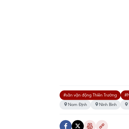
#sân vận động Thiên Trường
#
Nam Định
Ninh Bình