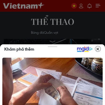
THỂ THAO
Bóng đá
Quần vợt
Khám phá thêm
Play
Video
Vận động viên Trung Quốc