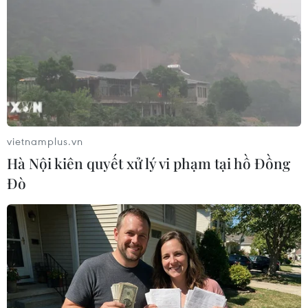
ASEAN Cup 2026 ngày 8/8:
Tuyển Việt Nam giành vé
Xác định đối thủ của đội
vào bán kết, vì sao ông Kim
tuyển Việt Nam ở bán kết
Sang-sik vẫn không vui?
08/08/2026 03:50
08/08/2026 03:37
vietnamplus.vn
Hà Nội kiên quyết xử lý vi phạm tại hồ Đồng
Đò
66 đoàn võ thuật lần đầu
Ông Kim Sang-sik trăn trở
tiên hội tụ tại Festival Võ
gì về hàng phòng ngự
thuật quốc tế Hà Nội 2026
trước bán kết ASEAN Cup?
08/08/2026 02:26
08/08/2026 00:13