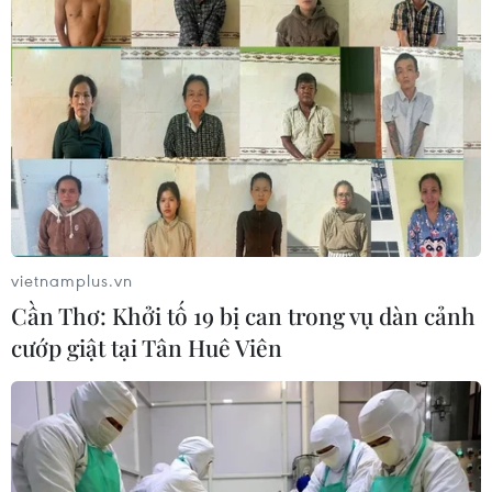
Nhận định Philippines vs
Đội tuyển Việt Nam nhận
Thái Lan: Madam Pang
thưởng 2 tỷ đồng sau
treo thưởng tiền tỷ, "Voi
thắng lợi trước Indonesia
chiến" quyết thắng
04/08/2026 04:16
04/08/2026 09:19
vietnamplus.vn
Cần Thơ: Khởi tố 19 bị can trong vụ dàn cảnh
cướp giật tại Tân Huê Viên
Tuyển thủ Indonesia cúi
ASEAN Cup 2026: "Chìa
đầu thành khẩn xin lỗi
khóa" giúp tuyển Việt Nam
người hâm mộ xứ vạn đảo
quật ngã Indonesia