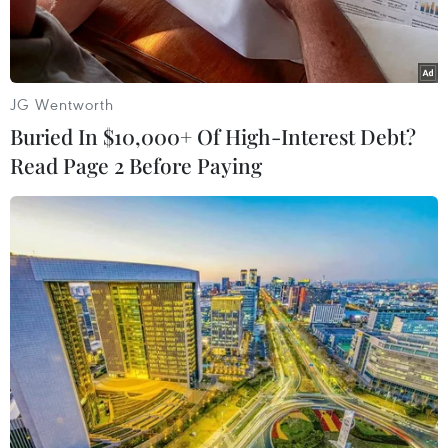
tuột tay khiến đội nhà đánh
mất Huy chương Vàng
JG Wentworth
30/07/2024 03:33
Buried In $10,000+ Of High-Interest Debt?
Read Page 2 Before Paying
Theo dõi VietnamPlus
Ở phần thi xà đơn thuộc nội dung Thể dục dụng cụ
toàn năng nam, Su Weide (Tô Vĩ Đức) đã để tuột
tay, khiến Đội tuyển Trung Quốc ngậm ngùi nhìn
Đội tuyển Nhật Bản giành Huy chương Vàng.
Ngôi sao Thể dục dụng cụ Trung Quốc Su Weide
(Tô Vĩ Đức) đã trở thành tâm điểm trong ngày