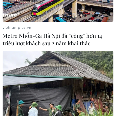
nhất bảng
ngôi đầu bảng
07/08/2026 15:58
07/08/2026 15:49
vietnamplus.vn
Metro Nhổn-Ga Hà Nội đã “cõng” hơn 14
triệu lượt khách sau 2 năm khai thác
Lần đầu tiên tổ chức
Sân chơi học đường giúp
Festival Võ thuật quốc tế
học sinh rèn kỹ năng sống
tại Hoàng thành Thăng
qua từng bước nhảy
Long
07/08/2026 11:38
07/08/2026 15:36