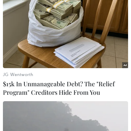
#Olympic Paris 2024
#Thể dục dụng cụ
Trung Quốc
JG Wentworth
$15k In Unmanageable Debt? The "Relief
Program" Creditors Hide From You