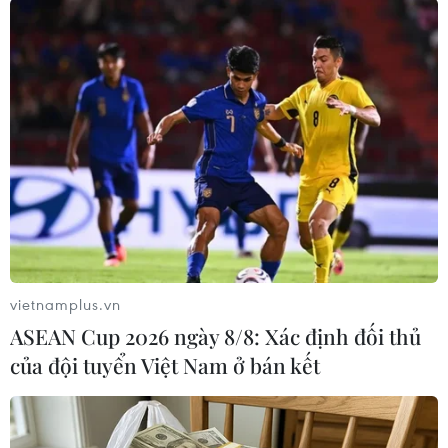
Linh thắng chóng vánh ở
ngày ra quân Olympic
Paris 2024
Tay vợt nữ số 1 của Cầu lông Việt Nam Nguyễn
Thùy Linh đã giành chiến thắng chóng vánh 2-0
(21-6, 21-3) trước đối thủ Tiffany Ho của Australia
trong trận ra quân vòng bảng tại Olympic Paris
2024.
(Vietnam+)
vietnamplus.vn
ASEAN Cup 2026 ngày 8/8: Xác định đối thủ
của đội tuyển Việt Nam ở bán kết