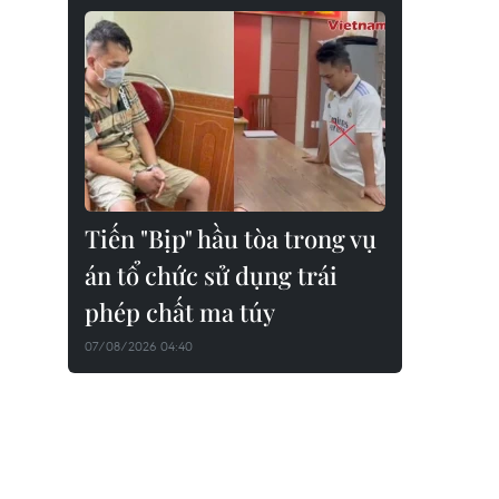
Tiến "Bịp" hầu tòa trong vụ
án tổ chức sử dụng trái
phép chất ma túy
07/08/2026 04:40