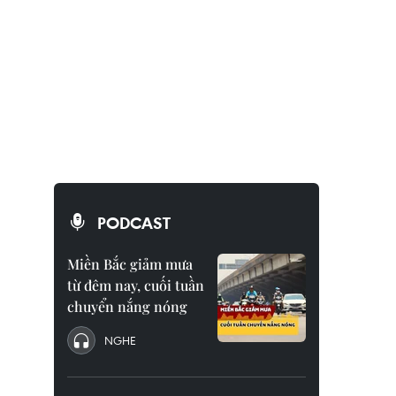
PODCAST
Miền Bắc giảm mưa
từ đêm nay, cuối tuần
chuyển nắng nóng
NGHE