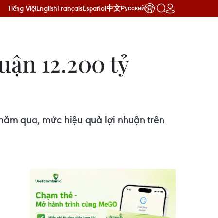
Tiếng Việt
English
Français
Español
中文
Русский
huận 12.200 tỷ
năm qua, mức hiệu quả lợi nhuận trên