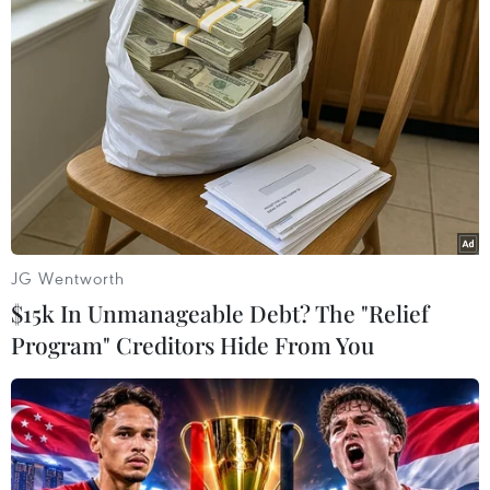
Mỹ áp thuế 15% đối với nguyên liệu
quan trọng để sản xuất chip
07/08/2026 00:56
Đảng Cộng hòa đề xuất dự luật trao
thêm thẩm quyền thuế quan cho ông
Trump
JG Wentworth
07/08/2026 00:33
$15k In Unmanageable Debt? The "Relief
Program" Creditors Hide From You
Mỹ: Lãi suất thế chấp tăng lên mức
cao nhất kể từ tháng Bảy năm ngoái
07/08/2026 00:05