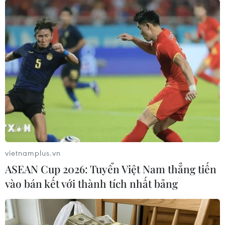
Masterise Homes đồng hành cùng
khách hàng trên toàn quốc với giải
pháp tài chính ưu việt
07/08/2026 08:39
Kho bạc Nhà nước: Thu ngân sách
đạt 1.896.176 tỷ đồng, bằng 74,96% dự
toán
07/08/2026 06:21
vietnamplus.vn
ASEAN Cup 2026: Tuyển Việt Nam thẳng tiến
Thanh Hóa công khai danh sách gần
vào bán kết với thành tích nhất bảng
880 đơn vị chậm đóng bảo hiểm
07/08/2026 01:49