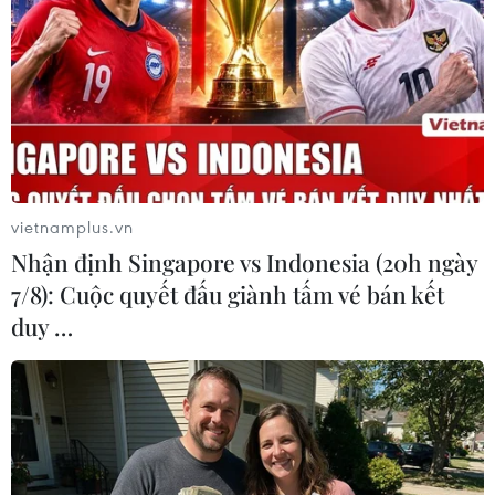
Google Wallet cho phép phụ huynh
thiết lập số dư an toàn của con cái
06/08/2026 23:44
NAPAS và KiotViet hợp tác mở rộng
hệ sinh thái thanh toán VietQR
vietnamplus.vn
06/08/2026 14:03
Nhận định Singapore vs Indonesia (20h ngày
7/8): Cuộc quyết đấu giành tấm vé bán kết
duy …
BIDV chốt ngày chia 498 triệu cổ
phiếu, tăng vốn điều lệ lên 77.783 tỷ
đồng
06/08/2026 13:42