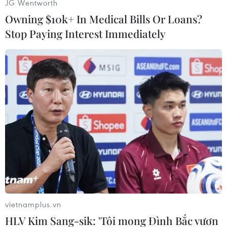
JG Wentworth
Owning $10k+ In Medical Bills Or Loans?
Stop Paying Interest Immediately
#VIB
#Vay ưu đãi
#Khách hàng
#Kế hoạch tài chính
Theo dõi VietnamPlus
vietnamplus.vn
HLV Kim Sang-sik: 'Tôi mong Đình Bắc vươn