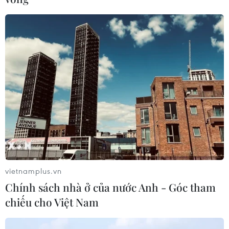
Đề xuất 5 nhóm chính sách sửa đổi
Luật Trưng mua, trưng dụng tài sản
04/08/2026 11:56
UBS bị phạt 125 triệu USD vì vi phạm
luật chống rửa tiền
04/08/2026 04:58
vietnamplus.vn
Xem thêm
Chính sách nhà ở của nước Anh - Góc tham
chiếu cho Việt Nam