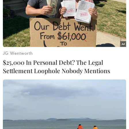
nghiệp VIB Business Card với thời gian miễn lãi
đến 58 ngày, đồng thời triển khai giải pháp
PayFlex trên nền tảng công nghệ Visa Flex
Credential, mở ra trải nghiệm thanh toán linh
hoạt và khác biệt.
JG Wentworth
$25,000 In Personal Debt? The Legal
Settlement Loophole Nobody Mentions
Với những nỗ lực trong việc đổi mới sáng tạo,
VIB đã nhận giải Đột phá cá nhân hóa trải