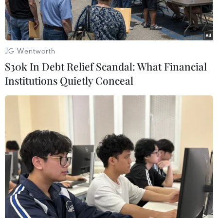
JG Wentworth
$30k In Debt Relief Scandal: What Financial
Institutions Quietly Conceal
VIB đã kiến tạo một hành trình đáng nhớ với cột mốc 1 triệu thẻ
vào tháng 8/2025. (Ảnh: Vietnam+)
Khi bắt đầu chuyển đổi mảng thẻ tín dụng,
Ngân hàng Quốc Tế (VIB) đã đặt ra một tầm
nhìn táo bạo: "Dẫn đầu xu thế thẻ" tại Việt Nam.
Đó không chỉ là một mục tiêu, mà còn là một