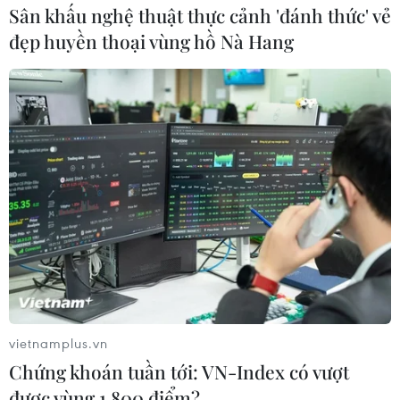
Sân khấu nghệ thuật thực cảnh 'đánh thức' vẻ
đẹp huyền thoại vùng hồ Nà Hang
#VIB
#thẻ tín dụng
#Visa
#Mastercard
#American Express
#hệ sinh thái thẻ
vietnamplus.vn
#đổi mới tài chính
Chứng khoán tuần tới: VN-Index có vượt
được vùng 1.800 điểm?