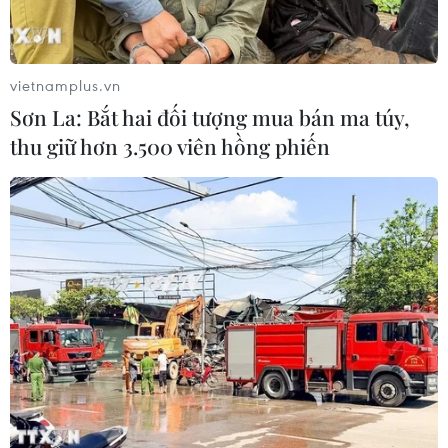
vietnamplus.vn
Sơn La: Bắt hai đối tượng mua bán ma túy,
thu giữ hơn 3.500 viên hồng phiến
Năm 2023, cú bắt tay giữa VIB và American
Express để ra mắt dòng thẻ trắng Super Card -
cho phép người dùng tự chọn tính năng - đã tạo
dấu ấn trên thị trường khi lần đầu tiên một
ngân hàng Việt Nam hợp tác với American
Express để mang đến một sản phẩm mang tính