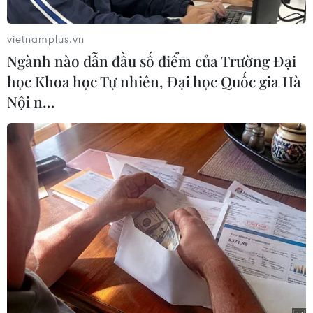
chiến lược cốt lõi, cam kết mang trải nghiệm
chi tiêu của người Việt tiệm cận với chuẩn mực
vietnamplus.vn
toàn cầu.
Ngành nào dẫn đầu số điểm của Trường Đại
Từ tầm nhìn đó, VIB đã kiến tạo một hành trình
học Khoa học Tự nhiên, Đại học Quốc gia Hà
đáng nhớ với cột mốc 1 triệu thẻ vào tháng
Nội n…
8/2025, ghi nhận mức tăng trưởng gấp 10 lần
chỉ sau 7 năm và đạt vị trí tốp 3 toàn ngành về
chi tiêu thẻ.
VIB là một trong ba ngân hàng Việt Nam sở hữu
hệ sinh thái thẻ tín dụng toàn diện, hợp tác
chiến lược với cả ba “ông lớn” thanh toán toàn
cầu: Visa, Mastercard, và American Express. Sự
kết hợp giữa năng lực công nghệ nội tại, sự am
hiểu thị trường Việt Nam của VIB và mạng lưới,
uy tín quốc tế của các đối tác đã tạo ra nhiều