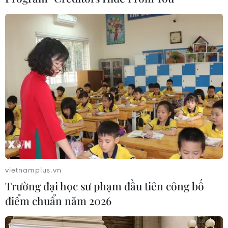
VIB đã được Mastercard ghi nhận bằng nhiều
giải thưởng, kỷ lục là 9 giải thưởng về sáng tạo,
tăng trưởng và chi tiêu thẻ vào năm 2022 và là
ngân hàng dẫn đầu về chi tiêu thẻ Mastercard
tại Việt Nam vào năm 2024.
vietnamplus.vn
Trường đại học sư phạm đầu tiên công bố
điểm chuẩn năm 2026
Ông Sharad Jain - Giám đốc Quốc gia của
Mastercard tại Việt Nam, Campuchia và Lào