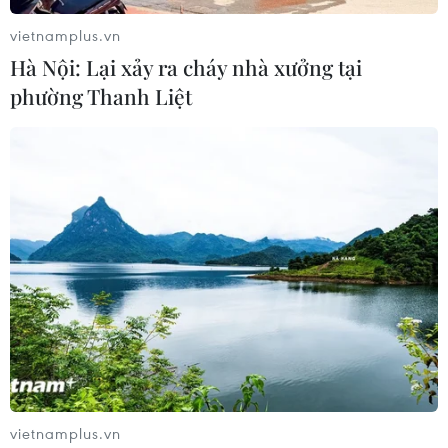
cách mạng, đề cao tính cá nhân hóa lên mức độ
vietnamplus.vn
cao nhất.
Hà Nội: Lại xảy ra cháy nhà xưởng tại
Bà Tường Nguyễn, Phó Tổng giám đốc VIB chia
phường Thanh Liệt
sẻ: “Chúng tôi coi cột mốc 1 triệu thẻ tín dụng là
bước khởi đầu cho một hành trình mới, nơi VIB
tiếp tục đầu tư mạnh mẽ vào công nghệ, cá
nhân hóa và hệ sinh thái ưu đãi để nâng cao trải
nghiệm người dùng. Với niềm tin của khách
hàng và sự hỗ trợ của các đối tác quốc tế, VIB
cam kết sẽ tiếp tục mang đến những giải pháp
tài chính đột phá, đóng góp tích cực vào sự phát
triển một xã hội không tiền mặt văn minh và
hiện đại tại Việt Nam”./.
(Vietnam+)
vietnamplus.vn