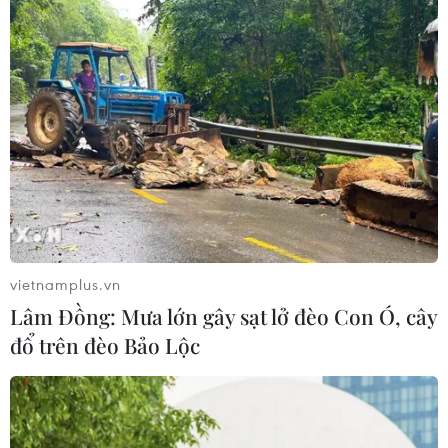
Bộ đôi sinh lời VIB - Giải pháp tài chính
tối ưu dòng tiền đến 9,3%
22/09/2025 02:47
Khám phá bộ đôi sinh lời của VIB kết hợp tài khoản Siêu
lợi suất và thẻ Smart Card, giúp dòng tiền sinh lời đến
9,3% mỗi ngày. Tối ưu hoá tài chính cá nhân.
vietnamplus.vn
Lâm Đồng: Mưa lớn gây sạt lở đèo Con Ó, cây
đổ trên đèo Bảo Lộc