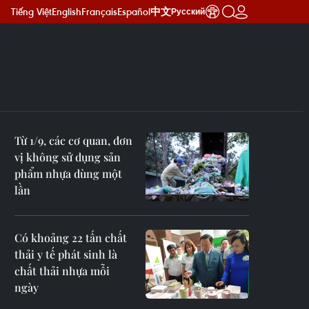
Tiếng Việt
English
Français
Español
中文
Русский
Từ 1/9, các cơ quan, đơn
vị không sử dụng sản
phẩm nhựa dùng một
lần
Có khoảng 22 tấn chất
thải y tế phát sinh là
chất thải nhựa mỗi
ngày