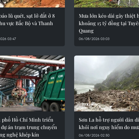
áo lũ quét, sạt lở đất ở 8
Mưa lớn kéo dài gây thiệt 
khu vực Bắc Bộ và Thanh
khoảng 15 tỷ đồng tại Tuy
Quang
026 03:47
06/08/2026 03:03
 phố Hồ Chí Minh triển
Sơn La hỗ trợ người dân di
 dự án trạm trung chuyển
khỏi nơi nguy hiểm do mưa
ông nghệ khép kín
06/08/2026 02:50