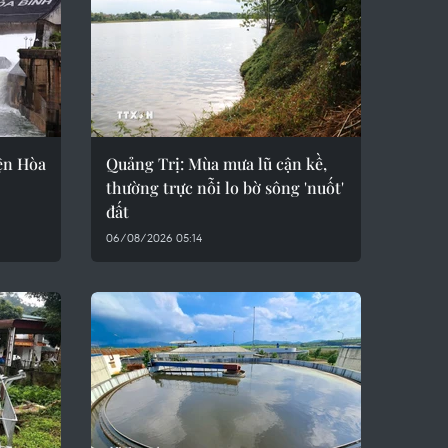
iện Hòa
Quảng Trị: Mùa mưa lũ cận kề,
thường trực nỗi lo bờ sông 'nuốt'
đất
06/08/2026 05:14