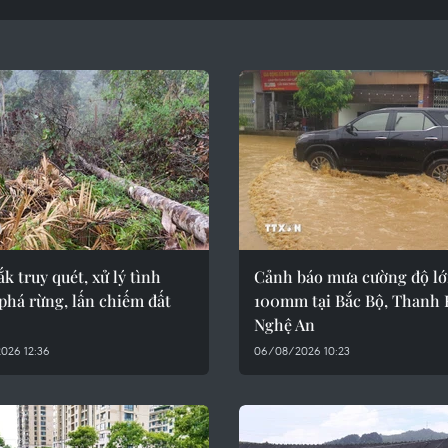
k truy quét, xử lý tình
Cảnh báo mưa cường độ lớ
phá rừng, lấn chiếm đất
100mm tại Bắc Bộ, Thanh 
Nghệ An
026 12:36
06/08/2026 10:23