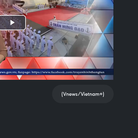
Play
Video
(Vnews/Vietnam+)