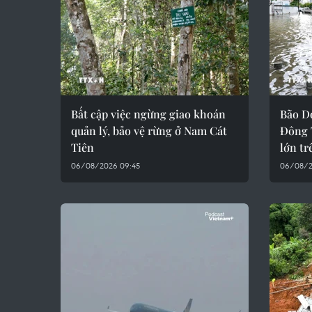
Bất cập việc ngừng giao khoán
Bão D
quản lý, bảo vệ rừng ở Nam Cát
Đông 
Tiên
lớn tr
06/08/2026 09:45
06/08/2