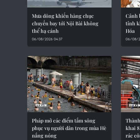
Mưa dông khiến hàng chục
Cảnh b
chuyến bay tới Nội Bài không
tỉnh 
thể hạ cánh
Hóa
06/08/2026 04:37
06/08/2
Pháp mở các điểm tắm sông
Thành
phục vụ người dân trong mùa Hè
khai 8
nắng nóng
rác c