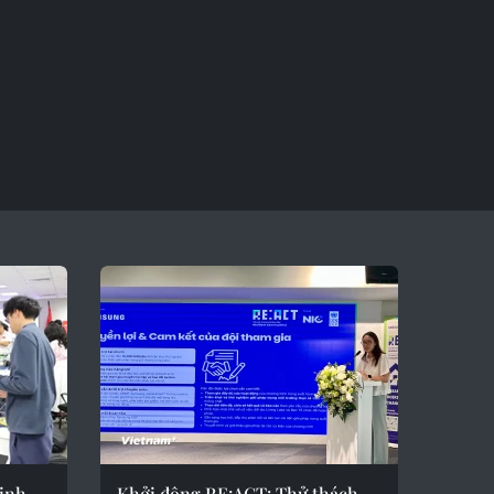
sinh
Khởi động RE:ACT: Thử thách