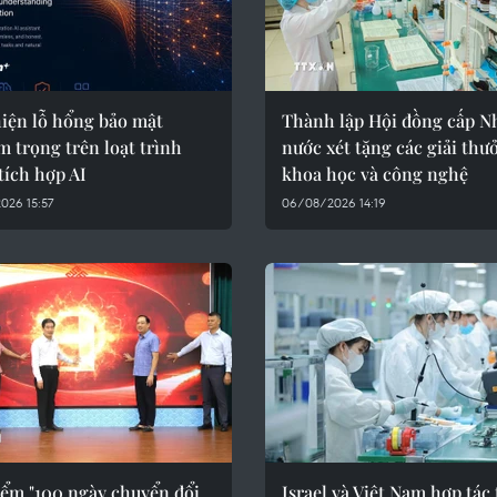
hiện lỗ hổng bảo mật
Thành lập Hội đồng cấp N
 trọng trên loạt trình
nước xét tặng các giải thư
tích hợp AI
khoa học và công nghệ
026 15:57
06/08/2026 14:19
iểm "100 ngày chuyển đổi
Israel và Việt Nam hợp tác