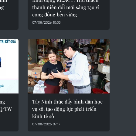
ng
thanh niên đổi mới sáng tạo vì
cộng đồng bền vững
07/08/2026 10:33
ong
Tây Ninh thúc đẩy bình dân học
NQ/TW
vụ số, tạo động lực phát triển
kinh tế số
07/08/2026 07:17