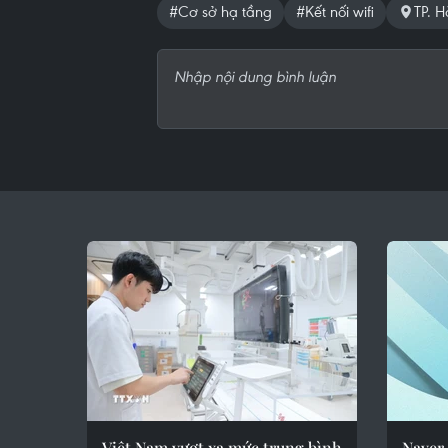
#Cơ sở hạ tầng
#Kết nối wifi
TP. H
Việt Nam vượt xa mức trung bình
Naver 