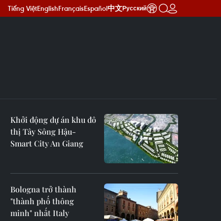
Tiếng Việt
English
Français
Español
中文
Русский
Khởi động dự án khu đô
thị Tây Sông Hậu-
Smart City An Giang
Bologna trở thành
"thành phố thông
minh" nhất Italy