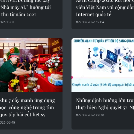
“Nhà máy AI,” hướng tới
viên Việt Nam với cộng đồ
 thu từ năm 2027
Internet quốc tế
26 13:01
07/08/2026 12:04
khu 7 đẩy mạnh ứng dụng
Những định hướng lớn tr
học-công nghệ trong tìm
thực hiện Nghị quyết 57-
quy tập hài cốt liệt sỹ
07/08/2026 08:18
026 08:45