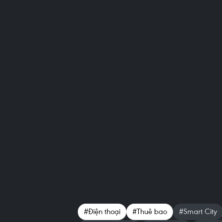
#Điện thoại
#Thuê bao
#Smart City