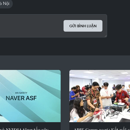
à Nội
GỬI BÌNH LUẬN
và NVIDIA tăng tốc xây
APIE Camp 2026: Kết nối 