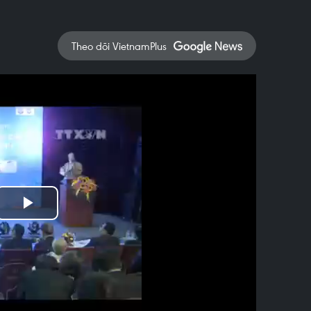
Theo dõi VietnamPlus
Play
Video