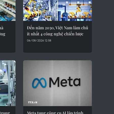
hà
Đến năm 2030, Việt Nam làm chủ
ởng
ít nhất 4 công nghệ chiến lược
06/08/2026 12:58
 trong
Meta tung công cụ AI lập trình