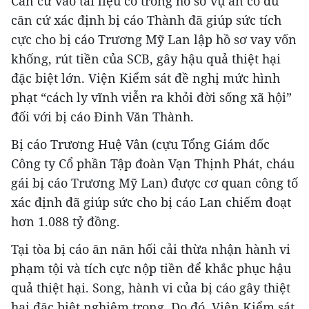
Căn cứ vào tài liệu có trong hồ sơ vụ án có đủ
căn cứ xác định bị cáo Thành đã giúp sức tích
cực cho bị cáo Trương Mỹ Lan lập hồ sơ vay vốn
khống, rút tiền của SCB, gây hậu quả thiệt hại
đặc biệt lớn. Viện Kiểm sát đề nghị mức hình
phạt “cách ly vĩnh viễn ra khỏi đời sống xã hội”
đối với bị cáo Đinh Văn Thành.
Bị cáo Trương Huệ Vân (cựu Tổng Giám đốc
Công ty Cổ phần Tập đoàn Vạn Thịnh Phát, cháu
gái bị cáo Trương Mỹ Lan) được cơ quan công tố
xác định đã giúp sức cho bị cáo Lan chiếm đoạt
hơn 1.088 tỷ đồng.
Tại tòa bị cáo ăn năn hối cải thừa nhận hành vi
phạm tội và tích cực nộp tiền để khắc phục hậu
quả thiệt hại. Song, hành vi của bị cáo gây thiệt
hại đặc biệt nghiêm trọng. Do đó, Viện Kiểm sát