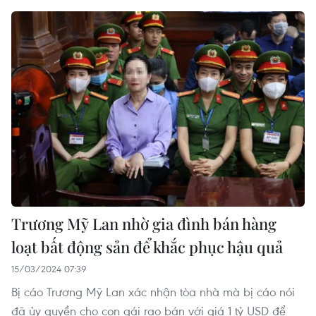
Trương Mỹ Lan nhờ gia đình bán hàng
loạt bất động sản để khắc phục hậu quả
15/03/2024 07:39
Bị cáo Trương Mỹ Lan xác nhận tòa nhà mà bị cáo nói
đã ủy quyền cho con gái rao bán với giá 1 tỷ USD để