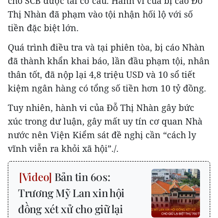
cho SCB được tái cơ cấu. Hành vi của bị cáo Đỗ
Thị Nhàn đã phạm vào tội nhận hối lộ với số
tiền đặc biệt lớn.
Quá trình điều tra và tại phiên tòa, bị cáo Nhàn
đã thành khẩn khai báo, lần đầu phạm tội, nhân
thân tốt, đã nộp lại 4,8 triệu USD và 10 sổ tiết
kiệm ngân hàng có tổng số tiền hơn 10 tỷ đồng.
Tuy nhiên, hành vi của Đỗ Thị Nhàn gây bức
xúc trong dư luận, gây mất uy tín cơ quan Nhà
nước nên Viện Kiểm sát đề nghị cần “cách ly
vĩnh viễn ra khỏi xã hội”./.
Bản tin 60s:
Trương Mỹ Lan xin hội
đồng xét xử cho giữ lại