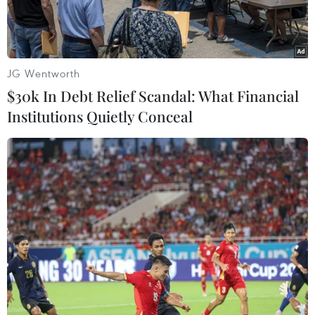
tuổi.
JG Wentworth
$30k In Debt Relief Scandal: What Financial
Institutions Quietly Conceal
Ông Nguyễn Hữu Linh có hành vi ôm hôn, sàm sỡ bé gái trong
thang máy. (Hình ảnh cắt từ clip camera an ninh)
Ngày 21/4, thông tin từ Viện Kiểm sát Nhân dân
Thành phố Hồ Chí Minh xác nhận Cơ quan Cảnh