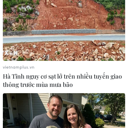
có hành vi dâm ô bé gái xảy ra ngày 4/4.
vietnamplus.vn
Hà Tĩnh nguy cơ sạt lở trên nhiều tuyến giao
thông trước mùa mưa bão
Bộ Giáo dục và Đào tạo: Tăng giải pháp
phòng chống bạo lực học đường
17/04/2019 02:27