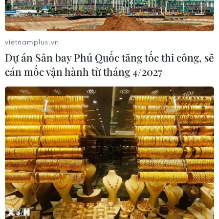
vietnamplus.vn
Dự án Sân bay Phú Quốc tăng tốc thi công, sẽ
Giải trình một số vụ việc nổi cộm về xâm
cán mốc vận hành từ tháng 4/2027
hại tình dục trẻ em
19/04/2019 09:30
Về vụ ông Nguyễn Hữu Linh có hành vi ôm hôn, sàm sỡ
bé gái trong thang máy, Thứ trưởng Lê Quý Vương cho
biết hiện nay Công an Quận 4, Thành phố Hồ Chí Minh
vẫn đang tiếp tục quá trình điều tra.