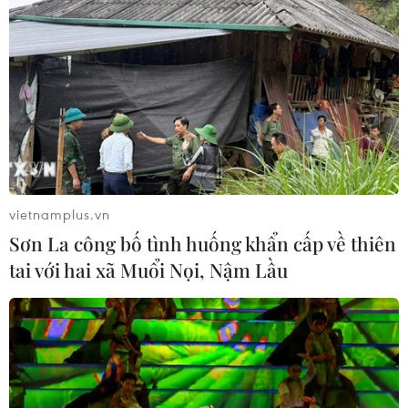
vietnamplus.vn
Sơn La công bố tình huống khẩn cấp về thiên
tai với hai xã Muổi Nọi, Nậm Lầu