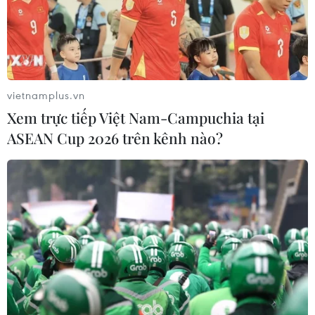
vietnamplus.vn
Xem trực tiếp Việt Nam-Campuchia tại
ASEAN Cup 2026 trên kênh nào?
TIN CÙNG CHUYÊN MỤC
Tây Ninh ngăn chặn, xử lý nghiêm
các vụ việc xâm phạm quyền sở hữu
trí tuệ
08/08/2026 04:29