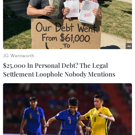
Nhà trường cần phát triển câu lạc bộ phù hợp với năng
khiếu, sở thích, điều kiện và lứa tuổi học sinh, tăng hoạt
động trải nghiệm, hoạt động tập thể để hình thành, phát
triển phẩm chất cho học sinh.
JG Wentworth
$25,000 In Personal Debt? The Legal
Settlement Loophole Nobody Mentions