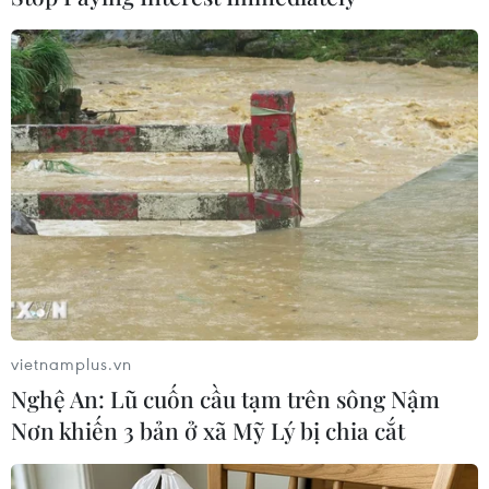
#Dâm ô
#Khởi tố bị can
#Nguyễn Hữu Linh
#Chung cư Galaxy 9
#Viện phó Viện Kiểm sát
Tp. Hồ Chí Minh
Theo dõi VietnamPlus
vietnamplus.vn
Nghệ An: Lũ cuốn cầu tạm trên sông Nậm
Nơn khiến 3 bản ở xã Mỹ Lý bị chia cắt
TIN LIÊN QUAN