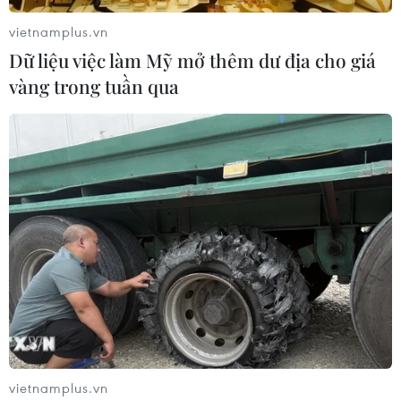
vietnamplus.vn
Dữ liệu việc làm Mỹ mở thêm dư địa cho giá
vàng trong tuần qua
Vụ nữ sinh ở Thái Bình bị xâm hại tình
dục: Phạt tù 4 bị cáo
19/04/2019 12:56
Để bảo đảm quyền lợi, danh dự, nhân phẩm cho người
bị hại - nữ sinh lớp 9 Trường Trung học cơ sở Lương Thế
Vinh, thành phố Thái Bình, phiên tòa được xét xử kín và
phần tuyên án được tổ chức công khai.
vietnamplus.vn