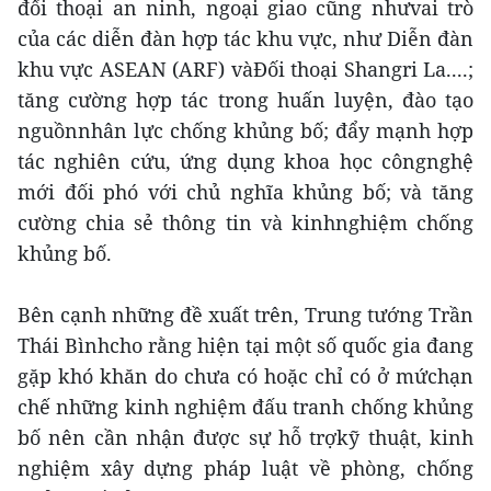
đối thoại an ninh, ngoại giao cũng nhưvai trò
của các diễn đàn hợp tác khu vực, như Diễn đàn
khu vực ASEAN (ARF) vàĐối thoại Shangri La....;
tăng cường hợp tác trong huấn luyện, đào tạo
nguồnnhân lực chống khủng bố; đẩy mạnh hợp
tác nghiên cứu, ứng dụng khoa học côngnghệ
mới đối phó với chủ nghĩa khủng bố; và tăng
cường chia sẻ thông tin và kinhnghiệm chống
khủng bố.
Bên cạnh những đề xuất trên, Trung tướng Trần
Thái Bìnhcho rằng hiện tại một số quốc gia đang
gặp khó khăn do chưa có hoặc chỉ có ở mứchạn
chế những kinh nghiệm đấu tranh chống khủng
bố nên cần nhận được sự hỗ trợkỹ thuật, kinh
nghiệm xây dựng pháp luật về phòng, chống