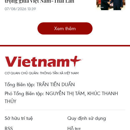
trọng giữa Việt Nam-Thái Lan
07/08/2026 13:39
Xem thêm
CƠ QUAN CHỦ QUẢN: THÔNG TẤN XÃ VIỆT NAM
Tổng Biên tập: TRẦN TIẾN DUẨN
Phó Tổng Biên tập: NGUYỄN THỊ TÁM, KHÚC THANH
THỦY
Sở hữu trí tuệ
Quy định sử dụng
RSS
Hỗ trợ