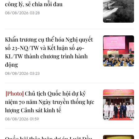
công lý, sẻ chia nỗi đau
08/08/2026 03:28
Khẩn trương cụ thể hóa Nghị quyết
số 23-NQ/TW và Kết luận số 49-
KL/TW thành chương trình hành
động
08/08/2026 03:23
Chủ tịch Quốc hội dự kỷ
niệm 70 năm Ngày truyền thống lực
lượng Cảnh sát kinh tế
08/08/2026 01:59