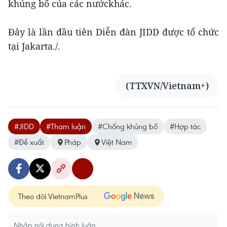
khủng bố của các nướckhác.
Đây là lần đầu tiên Diễn đàn JIDD được tổ chức
tại Jakarta./.
(TTXVN/Vietnam+)
#JIDD
#Tham luận
#Chống khủng bố
#Hợp tác
#Đề xuất
Pháp
Việt Nam
Theo dõi VietnamPlus