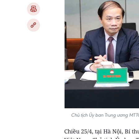
Chủ tịch Ủy ban Trung ương MTT
Chiều 25/4, tại Hà Nội, Bí