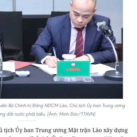
viên Bộ Chính trị Đảng NDCM Lào, Chủ tịch Ủy ban Trung ương
ựng đất nước phát biểu. (Ảnh: Minh Đức/TTXVN)
hủ tịch Ủy ban Trung ương Mặt trận Lào xây dựng