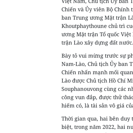
Việt Nam, Chủ tịch Ủy ban 
Chiến và Ủy viên Bộ Chính 
ban Trung ương Mặt trận L
Khoutphaythoune chủ trì cu
ương Mặt trận Tổ quốc Việt
trận Lào xây dựng đất nước
Bày tỏ vui mừng trước sự ph
Nam-Lào, Chủ tịch Ủy ban 
Chiến nhấn mạnh mối quan 
Lào được Chủ tịch Hồ Chí M
Souphanouvong cùng các nh
công vun đắp, được thử thách
hiếm có, là tài sản vô giá c
Thời gian qua, hai bên duy t
biệt, trong năm 2022, hai 