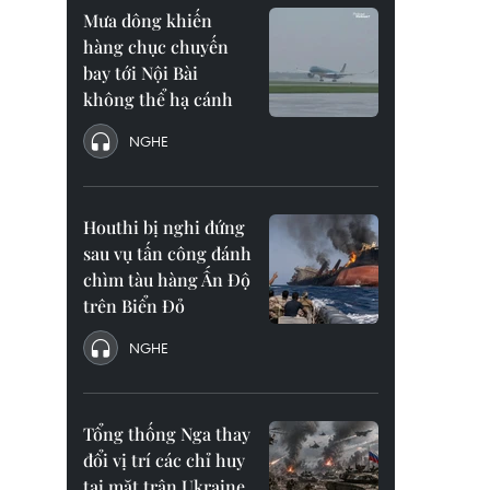
Mưa dông khiến
hàng chục chuyến
bay tới Nội Bài
không thể hạ cánh
NGHE
Houthi bị nghi đứng
sau vụ tấn công đánh
chìm tàu hàng Ấn Độ
trên Biển Đỏ
NGHE
Tổng thống Nga thay
đổi vị trí các chỉ huy
tại mặt trận Ukraine