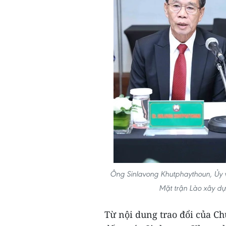
Ông Sinlavong Khutphaythoun, Ủy 
Mặt trận Lào xây d
Từ nội dung trao đổi của C