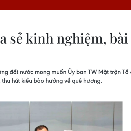
 sẻ kinh nghiệm, bài 
ựng đất nước mong muốn Ủy ban TW Mặt trận Tổ q
, thu hút kiều bào hướng về quê hương.