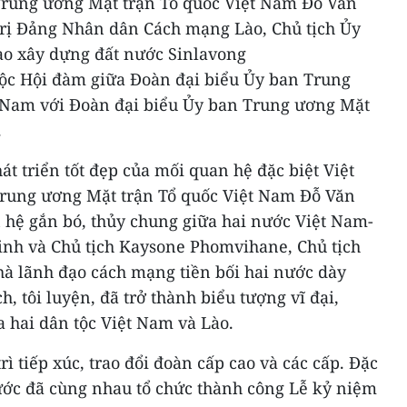
Trung ương Mặt trận Tổ quốc Việt Nam Đỗ Văn
trị Đảng Nhân dân Cách mạng Lào, Chủ tịch Ủy
ào xây dựng đất nước Sinlavong
ộc Hội đàm giữa Đoàn đại biểu Ủy ban Trung
 Nam với Đoàn đại biểu Ủy ban Trung ương Mặt
.
át triển tốt đẹp của mối quan hệ đặc biệt Việt
Trung ương Mặt trận Tổ quốc Việt Nam Đỗ Văn
hệ gắn bó, thủy chung giữa hai nước Việt Nam-
inh và Chủ tịch Kaysone Phomvihane, Chủ tịch
à lãnh đạo cách mạng tiền bối hai nước dày
, tôi luyện, đã trở thành biểu tượng vĩ đại,
ủa hai dân tộc Việt Nam và Lào.
rì tiếp xúc, trao đổi đoàn cấp cao và các cấp. Đặc
nước đã cùng nhau tổ chức thành công Lễ kỷ niệm