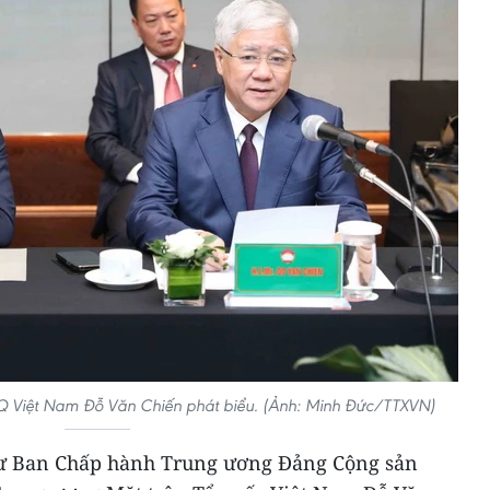
Q Việt Nam Đỗ Văn Chiến phát biểu. (Ảnh: Minh Đức/TTXVN)
 thư Ban Chấp hành Trung ương Đảng Cộng sản