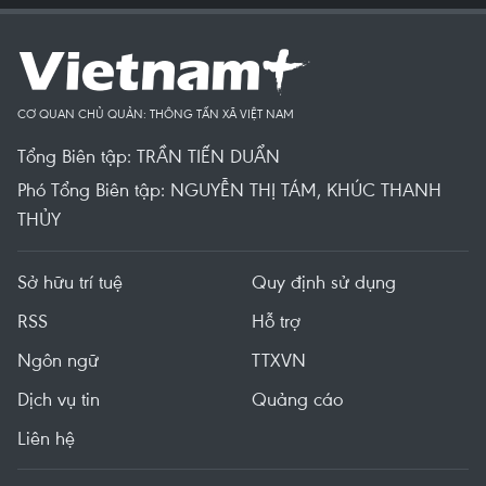
CƠ QUAN CHỦ QUẢN: THÔNG TẤN XÃ VIỆT NAM
Tổng Biên tập: TRẦN TIẾN DUẨN
Phó Tổng Biên tập: NGUYỄN THỊ TÁM, KHÚC THANH
THỦY
Sở hữu trí tuệ
Quy định sử dụng
RSS
Hỗ trợ
Ngôn ngữ
TTXVN
Dịch vụ tin
Quảng cáo
Liên hệ