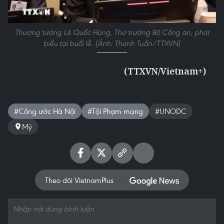
Thượng tướng Lê Quốc Hùng, Thứ trưởng Bộ Công an, phát
biểu tại buổi lễ. (Ảnh: Thanh Tuấn/TTXVN)
(TTXVN/Vietnam+)
#Công ước Hà Nội
#Tội Phạm mạng
#UNODC
Mỹ
Theo dõi VietnamPlus