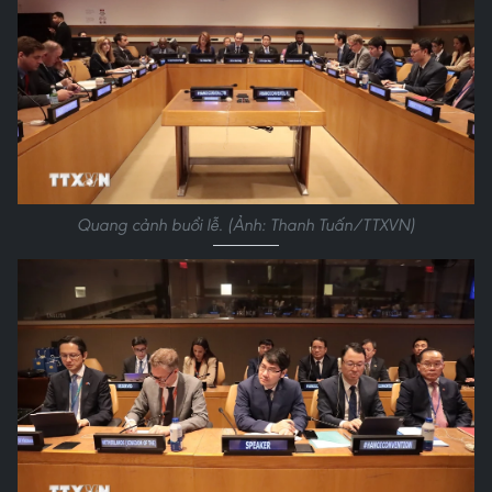
Quang cảnh buổi lễ. (Ảnh: Thanh Tuấn/TTXVN)