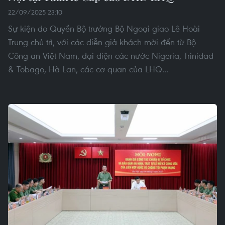
22/09/2025 23:10
Sự kiện do Quyền Bộ trưởng Bộ Ngoại giao Lê Hoài
Trung chủ trì, với các diễn giả khách mời đến từ Bộ
Công an Việt Nam, đại diện các nước Nigeria, Trinidad
& Tobago, Hà Lan, các cơ quan của LHQ...