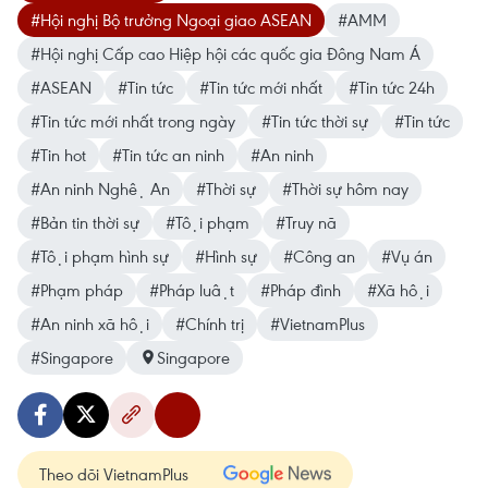
#Hội nghị Bộ trưởng Ngoại giao ASEAN
#AMM
#Hội nghị Cấp cao Hiệp hội các quốc gia Đông Nam Á
#ASEAN
#Tin tức
#Tin tức mới nhất
#Tin tức 24h
#Tin tức mới nhất trong ngày
#Tin tức thời sự
#Tin tức
#Tin hot
#Tin tức an ninh
#An ninh
#An ninh Nghệ An
#Thời sự
#Thời sự hôm nay
#Bản tin thời sự
#Tội phạm
#Truy nã
#Tội phạm hình sự
#Hình sự
#Công an
#Vụ án
#Phạm pháp
#Pháp luật
#Pháp đình
#Xã hội
#An ninh xã hội
#Chính trị
#VietnamPlus
#Singapore
Singapore
Theo dõi VietnamPlus