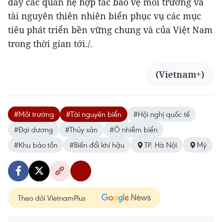
đẩy các quan hệ hợp tác bảo vệ môi trường và
tài nguyên thiên nhiên biển phục vụ các mục
tiêu phát triển bền vững chung và của Việt Nam
trong thời gian tới./.
(Vietnam+)
#Môi trường
#Tài nguyên biển
#Hội nghị quốc tế
#Đại dương
#Thủy sản
#Ô nhiễm biển
#Khu bảo tồn
#Biến đổi khí hậu
TP. Hà Nội
Mỹ
Theo dõi VietnamPlus