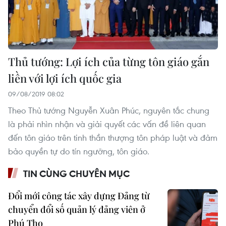
Thủ tướng: Lợi ích của từng tôn giáo gắn
liền với lợi ích quốc gia
09/08/2019 08:02
Theo Thủ tướng Nguyễn Xuân Phúc, nguyên tắc chung
là phải nhìn nhận và giải quyết các vấn đề liên quan
đến tôn giáo trên tinh thần thượng tôn pháp luật và đảm
bảo quyền tự do tín ngưỡng, tôn giáo.
TIN CÙNG CHUYÊN MỤC
Đổi mới công tác xây dựng Đảng từ
chuyển đổi số quản lý đảng viên ở
Phú Thọ