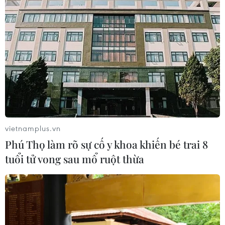
vietnamplus.vn
Phú Thọ làm rõ sự cố y khoa khiến bé trai 8
tuổi tử vong sau mổ ruột thừa