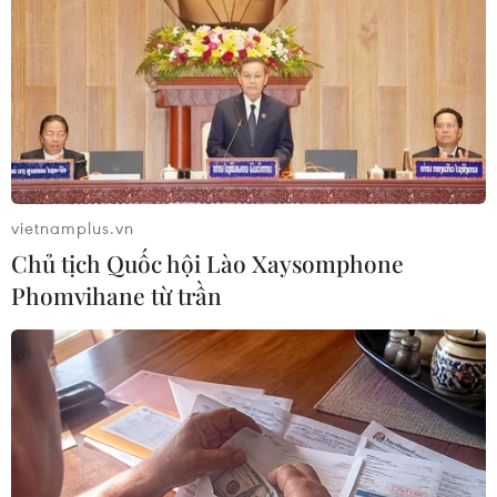
Theo dõi VietnamPlus
vietnamplus.vn
Chủ tịch Quốc hội Lào Xaysomphone
TIN LIÊN QUAN
Phomvihane từ trần