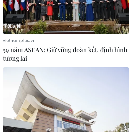
Từ ngày 9/8, cảnh báo nắng nóng
diện rộng ở khu vực Bắc Bộ và Trung
Bộ
07/08/2026 08:58
vietnamplus.vn
59 năm ASEAN: Giữ vững đoàn kết, định hình
Từ Quảng Ninh đến Quảng Trị chủ
tương lai
động ứng phó với áp thấp nhiệt đới
07/08/2026 08:21
Hạn hán nghiêm trọng đe dọa "huyết
mạch" kinh tế châu Âu
07/08/2026 07:58