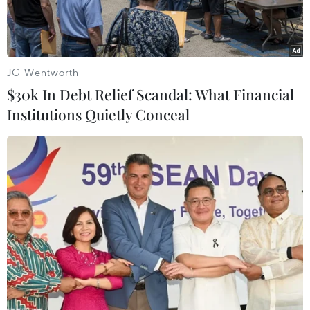
hai tỉnh.
JG Wentworth
$30k In Debt Relief Scandal: What Financial
Institutions Quietly Conceal
Hạt Kiểm lâm thị xã Hương Trà, tỉnh Thừa Thiên-Huế, tiếp nhận
cá thể khỉ mặt đỏ và khỉ đuôi lợn, đều thuộc nhóm động vật
nguy cấp, quý hiếm từ người dân tự nguyện bàn giao. (Ảnh: Đỗ
Trưởng/TTXVN)
Nhằm ngăn chặn nạn khai thác gỗ và buôn bán