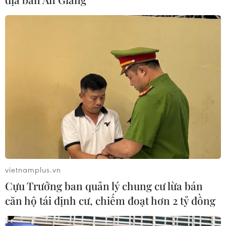
CƠ QUAN CHỦ QUẢN: THÔNG TẤN XÃ VIỆT NAM
Tổng Biên tập: TRẦN TIẾN DUẨN
Phó Tổng Biên tập: NGUYỄN THỊ TÁM, KHÚC THANH
THỦY
Sở hữu trí tuệ
Quy định sử dụng
RSS
Hỗ trợ
vietnamplus.vn
Ngôn ngữ
TTXVN
Cựu Trưởng ban quản lý chung cư lừa bán
Dịch vụ tin
Quảng cáo
căn hộ tái định cư, chiếm đoạt hơn 2 tỷ đồng
Liên hệ