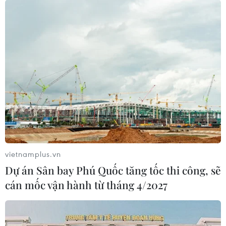
Việt-Lào tăng cường chia sẻ kinh nghiệm
khắc phục hậu quả bom mìn
19/05/2023 10:57
Thượng tướng Phùng Sĩ Tấn đề nghị Binh chủng Công
binh của Việt Nam và Cục Công binh Lào nghiên cứu,
tăng cường hợp tác chia sẻ kinh nghiệm khắc phục hậu
quả bom, mìn sau chiến tranh.
vietnamplus.vn
Dự án Sân bay Phú Quốc tăng tốc thi công, sẽ
cán mốc vận hành từ tháng 4/2027