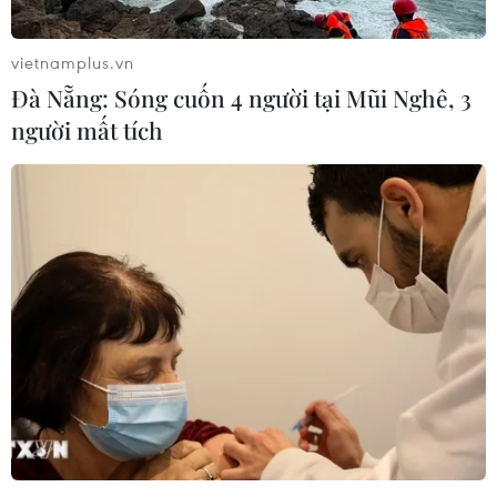
vietnamplus.vn
Đà Nẵng: Sóng cuốn 4 người tại Mũi Nghê, 3
người mất tích
Việt Nam-Lào nâng cao hiệu quả hợp tác
để đáp ứng những yêu cầu mới
17/02/2023 12:12
Tổng Bí thư Nguyễn Phú Trọng nhấn mạnh trong thời