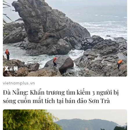
LIG-Hướng Hóa 1
08/08/2026 02:33
Áp thấp nhiệt đới đổi hướng trên
vùng biển phía Đông khu vực vịnh
Bắc Bộ
07/08/2026 23:29
Campuchia nỗ lực bảo tồn động vật
hoang dã trước nguy cơ tuyệt chủng
vietnamplus.vn
07/08/2026 22:45
Đà Nẵng: Khẩn trương tìm kiếm 3 người bị
sóng cuốn mất tích tại bán đảo Sơn Trà
Áp thấp nhiệt đới trên vịnh Bắc Bộ sẽ
gây ảnh hưởng thế nào tới Việt Nam?
07/08/2026 14:38