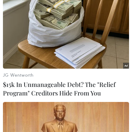
JG Wentworth
$15k In Unmanageable Debt? The "Relief
Program" Creditors Hide From You
#động vật hoang dã
#biên giới chung
#khai thác khoáng sản
#tỉnh Saravan
#Thừa Thiên Huế
TP. Huế
Lào