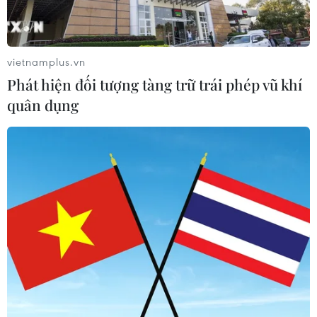
17 giờ ngày 7/8, mở cửa tràn xả mặt
điều tiết hồ chứa thủy điện Lai Châu
07/08/2026 07:28
vietnamplus.vn
Phát hiện đối tượng tàng trữ trái phép vũ khí
quân dụng
Di dời hộ dân bị ảnh hưởng bụi, mùi
khét, tiếng ồn từ Trung tâm Điện lực
Vĩnh Tân
07/08/2026 07:10
Hà Nội quyết liệt xử lý các "điểm
nghẽn" úng ngập, môi trường đô thị
07/08/2026 06:51