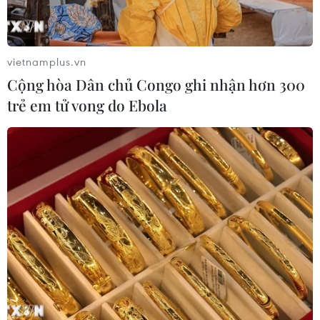
vietnamplus.vn
Cộng hòa Dân chủ Congo ghi nhận hơn 300
trẻ em tử vong do Ebola