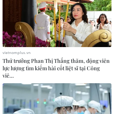
vietnamplus.vn
Thứ trưởng Phan Thị Thắng thăm, động viên
lực lượng tìm kiếm hài cốt liệt sĩ tại Công
viê…