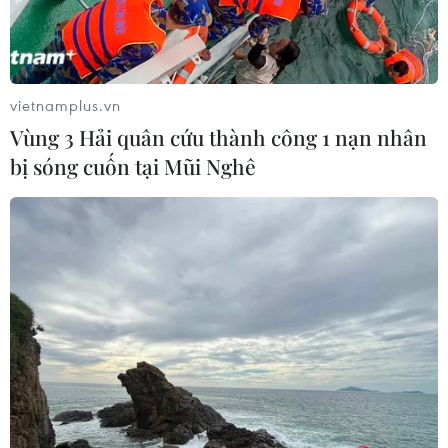
vietnamplus.vn
Vùng 3 Hải quân cứu thành công 1 nạn nhân
bị sóng cuốn tại Mũi Nghê
Năm đoàn kết hữu nghị Việt Nam-Lào,
Lào-Việt Nam thành công rực rỡ
11/01/2023 06:29
Thủ tướng Phạm Minh Chính khẳng định “Năm Đoàn
kết Hữu nghị Việt Nam-Lào, Lào-Việt Nam 2022” đã
thành công rực rỡ, tiếp thêm xung lực cho mối quan hệ
đặc biệt giữa hai nước.