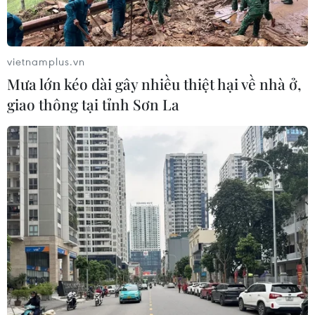
chưa từng có tiền lệ với TikTok
05/08/2026 13:31
vietnamplus.vn
Mưa lớn kéo dài gây nhiều thiệt hại về nhà ở,
Cảng hàng không Quảng Trị tăng
giao thông tại tỉnh Sơn La
tốc, hướng tới mục tiêu khai thác
cuối năm 2026
05/08/2026 10:59
Thẻ tín dụng Cake 2in1: Cho phép
đặc quyền thiết kế của người dùng
05/08/2026 09:48
Nhà bán lẻ thời trang trực tuyến lớn