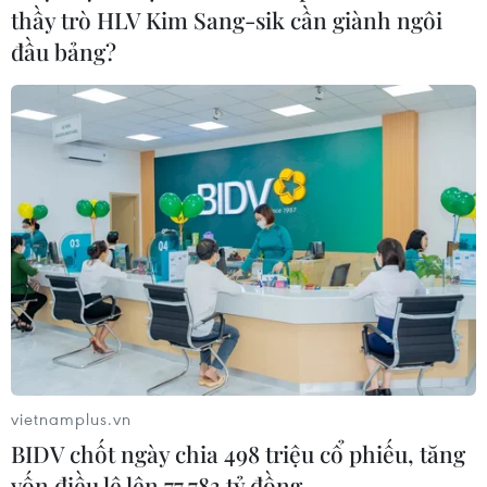
thầy trò HLV Kim Sang-sik cần giành ngôi
đầu bảng?
vietnamplus.vn
BIDV chốt ngày chia 498 triệu cổ phiếu, tăng
vốn điều lệ lên 77.783 tỷ đồng