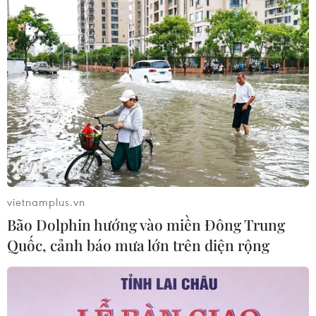
Amazon lần đầu tiên đạt mức vốn
hóa 3.000 tỷ USD nhờ làn sóng lạc
quan mới về AI
03/08/2026 14:35
MB chuẩn bị trả cổ tức cho cổ đông
15%, nâng vốn điều lệ lên 100.000 tỷ
đồng
vietnamplus.vn
03/08/2026 13:47
Bão Dolphin hướng vào miền Đông Trung
Quốc, cảnh báo mưa lớn trên diện rộng
TotalEnergies thâu tóm một phần
mảng năng lượng tái tạo của Shell
03/08/2026 10:33