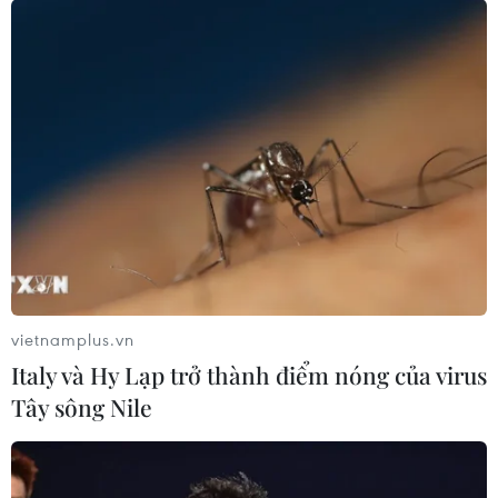
Vinamilk giành giải vàng cho cả sữa tươi,
sữa hạt tại Monde Selection
10/08/2023 11:43
Với điểm số cao ấn tượng đạt 80-90%, ngay từ năm
đầu tiên tham dự, Vinamilk đã được vinh danh hạng
Vàng tại giải thưởng danh giá này với 2 sản phẩm.
vietnamplus.vn
Italy và Hy Lạp trở thành điểm nóng của virus
Tây sông Nile