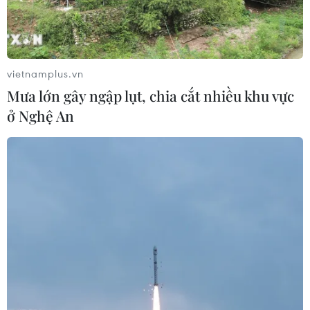
Nơi làm việc tốt nhất châu Á năm 2023.
vietnamplus.vn
Mưa lớn gây ngập lụt, chia cắt nhiều khu vực
ở Nghệ An