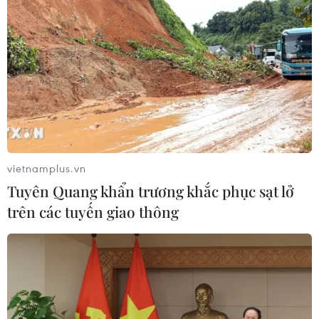
Meta tung công cụ AI lập trình tự
động cho nhà phát triển
06/08/2026 06:40
Doanh thu AI của Microsoft phụ
thuộc phần lớn vào đối tác OpenAI
vietnamplus.vn
06/08/2026 06:31
Tuyên Quang khẩn trương khắc phục sạt lở
trên các tuyến giao thông
Tây Ninh: Tạo điều kiện hình thành
doanh nghiệp công nghệ chiến lược
06/08/2026 04:45