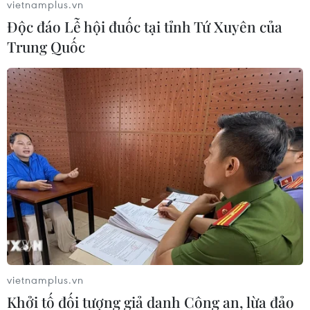
vietnamplus.vn
Độc đáo Lễ hội đuốc tại tỉnh Tứ Xuyên của
Trung Quốc
#Vinamilk
#Top 5
#Brand Finance
#Đông Nam Á
#Thương hiệu sữa có tính bền vững cao nhất toàn cầu
#SPV
vietnamplus.vn
Khởi tố đối tượng giả danh Công an, lừa đảo
Theo dõi VietnamPlus