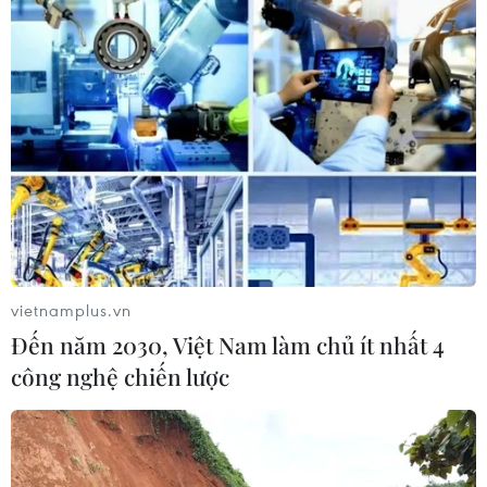
vietnamplus.vn
TIN CÙNG CHUYÊN MỤC
Đến năm 2030, Việt Nam làm chủ ít nhất 4
công nghệ chiến lược
Tiêu chí mới phân loại doanh nghiệp
để thực hiện cơ cấu lại vốn nhà nước
06/08/2026 15:08