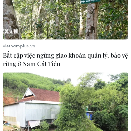
vietnamplus.vn
Bất cập việc ngừng giao khoán quản lý, bảo vệ
rừng ở Nam Cát Tiên
Điều gì giúp duy trì sức hấp dẫn của
Vinamilk với người lao động trẻ
26/08/2023 12:41
Sau nhiều năm liên tiếp được biết đến như Nơi làm việc
tốt nhất Việt Nam, Vinamilk tiếp tục được vinh danh là