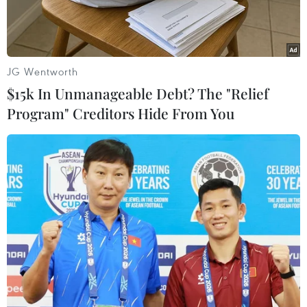
JG Wentworth
$15k In Unmanageable Debt? The "Relief
Program" Creditors Hide From You
Top 10 Thương hiệu sữa có tính bền vững cao nhất toàn cầu.
(Nguồn: Brand Finance)
Theo báo cáo Thực phẩm và Đồ uống Toàn cầu
năm 2023 do Brand Finance công bố mới đây,
Vinamilk là đại diện duy nhất của Đông Nam Á
lọt Top 5 Thương hiệu sữa có tính bền vững cao
nhất toàn cầu (theo chỉ số Giá trị nhận thức về