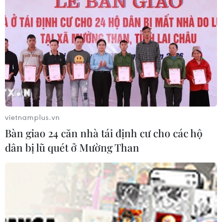
Xây dựng thương hiệu mạnh cho
doanh nghiệp Việt
03/08/2026 03:14
Savan 1 và hành trình 25 năm của
một tài sản nhiều tỷ đô
vietnamplus.vn
03/08/2026 01:24
Bàn giao 24 căn nhà tái định cư cho các hộ
dân bị lũ quét ở Mường Than
Nghị quyết số 57- NQ/TW: Lấy doanh
nghiệp làm trung tâm đổi mới sáng
tạo
02/08/2026 08:44