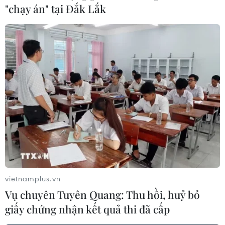
"chạy án" tại Đắk Lắk
TIN LIÊN QUAN
vietnamplus.vn
Vụ chuyên Tuyên Quang: Thu hồi, huỷ bỏ
giấy chứng nhận kết quả thi đã cấp