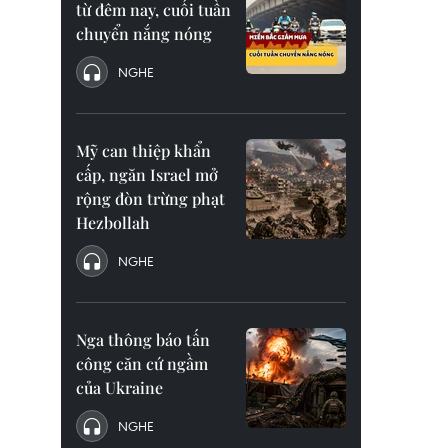
từ đêm nay, cuối tuần
chuyển nắng nóng
NGHE
Mỹ can thiệp khẩn
cấp, ngăn Israel mở
rộng đòn trừng phạt
Hezbollah
NGHE
Nga thông báo tấn
công căn cứ ngầm
của Ukraine
NGHE