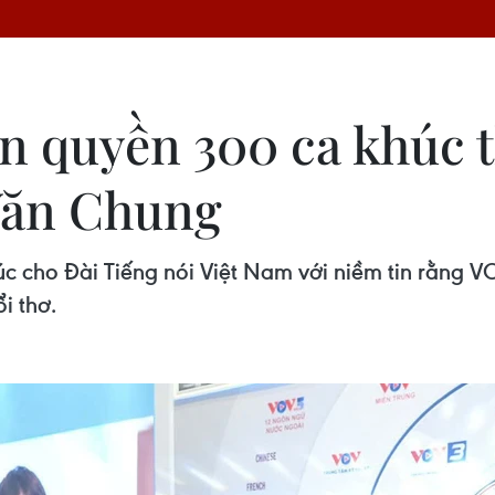
n quyền 300 ca khúc t
Văn Chung
c cho Đài Tiếng nói Việt Nam với niềm tin rằng V
i thơ.