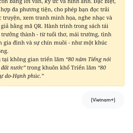
òn bằng lời văn, ký ức và hình ảnh. Đặc biệt,
 hợp đa phương tiện, cho phép bạn đọc trải
c truyện, xem tranh minh họa, nghe nhạc và
 giả bằng mã QR. Hành trình trong sách tái
rưởng thành - từ tuổi thơ, mái trường, tình
ến gia đình và sự chín muồi - như một khúc
ọng.
u tại không gian triển lãm
“80 năm Tiếng nói
 đất nước”
trong khuôn khổ Triển lãm
“80
Tự do-Hạnh phúc.”
(Vietnam+)