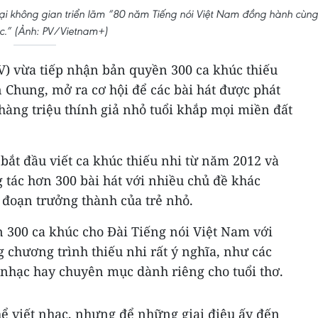
ại không gian triển lãm “80 năm Tiếng nói Việt Nam đồng hành cùng
c.” (Ảnh: PV/Vietnam+)
V) vừa tiếp nhận bản quyền 300 ca khúc thiếu
 Chung, mở ra cơ hội để các bài hát được phát
 hàng triệu thính giả nhỏ tuổi khắp mọi miền đất
ắt đầu viết ca khúc thiếu nhi từ năm 2012 và
 tác hơn 300 bài hát với nhiều chủ đề khác
i đoạn trưởng thành của trẻ nhỏ.
n 300 ca khúc cho Đài Tiếng nói Việt Nam với
chương trình thiếu nhi rất ý nghĩa, như các
 nhạc hay chuyên mục dành riêng cho tuổi thơ.
thể viết nhạc, nhưng để những giai điệu ấy đến