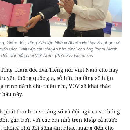
ng, Giám đốc, Tổng Biên tập Nhà xuất bản Đại học Sư phạm và
uốn sách "Viết tiếp câu chuyện hòa bình" cho ông Phạm Mạnh
đốc Đài Tiếng nói Việt Nam. (Ảnh: PV/Vietnam+)
ổng Giám đốc Đài Tiếng nói Việt Nam cho hay
 truyền thông quốc gia, sở hữu hạ tầng số hiện
 trình dành cho thiếu nhi, VOV sẽ khai thác
 báu này.
 phát thanh, nền tảng số và đội ngũ ca sĩ chúng
 đến gần hơn với các em nhỏ trên khắp cả nước.
àm phong phú đời sống âm nhạc, mang đến cho