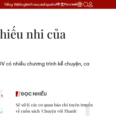
Tiếng Việt
English
Français
Español
中文
Русский
hiếu nhi của
OV có nhiều chương trình kể chuyện, ca
ĐỌC NHIỀU
Sẽ xử lý các cơ quan báo chí tuyên truyền
về cuốn sách 'Chuyện với Thanh'