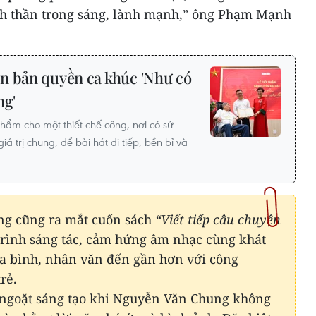
nh thần trong sáng, lành mạnh,” ông Phạm Mạnh
n bản quyền ca khúc 'Như có
ng'
hẩm cho một thiết chế công, nơi có sứ
á trị chung, để bài hát đi tiếp, bền bỉ và
g cũng ra mắt cuốn sách
“Viết tiếp câu chuyện
 trình sáng tác, cảm hứng âm nhạc cùng khát
a bình, nhân văn đến gần hơn với công
rẻ.
ngoặt sáng tạo khi Nguyễn Văn Chung không