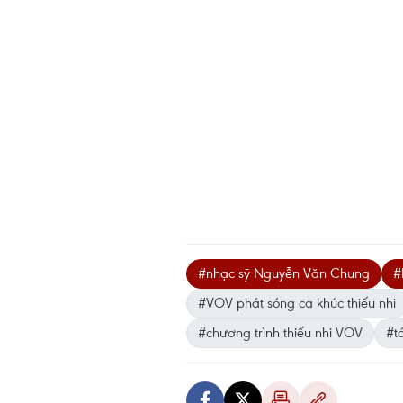
#nhạc sỹ Nguyễn Văn Chung
#
#VOV phát sóng ca khúc thiếu nhi
#chương trình thiếu nhi VOV
#t