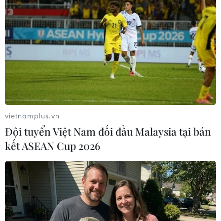
#Xe khách lao xuống vực
#Bộ Công an
#Ủy ban An toàn Giao thông Quốc gia
#Xe khách giường nằm
TP. Đà Nẵng
Theo dõi VietnamPlus
vietnamplus.vn
Đội tuyển Việt Nam đối đầu Malaysia tại bán
kết ASEAN Cup 2026
TIN LIÊN QUAN