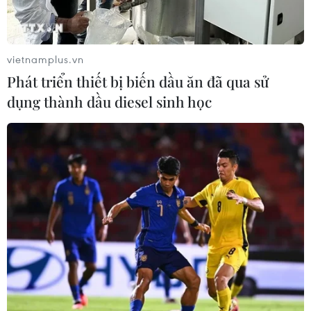
23/01/2024 00:57
Chiếc xe khách giường nằm biển kiểm soát 47B-01067
đang chạy tuyến Đắk Lắk-Thừa Thiên-Huế đã bất ngờ
vietnamplus.vn
lao xuống vực khiến 3 người chết, nhiều người bị
Phát triển thiết bị biến dầu ăn đã qua sử
thương.
dụng thành dầu diesel sinh học