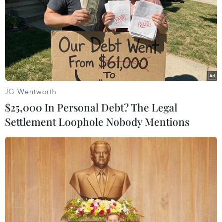
JG Wentworth
$25,000 In Personal Debt? The Legal
Settlement Loophole Nobody Mentions
Vụ xe khách lao xuống vực: Đà Nẵng khẩn
trương cứu chữa 12 người bị thương
23/01/2024 02:02
Rạng sáng 23/1, chiếc xe khách giường nằm 47B-01067
đang chạy tuyến Đắk Lắk-Thừa Thiên-Huế, trên xe có 22
người, bất ngờ lao xuống vực khiến ba người chết và
nhiều người bị thương.