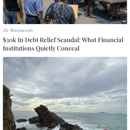
xe buồn ngủ.
JG Wentworth
$30k In Debt Relief Scandal: What Financial
Institutions Quietly Conceal
Chiếc xe gặp nạn bị lao xuống vực sâu khoảng 20 mét, hư
hỏng nặng. (Ảnh: TTXVN phát)
Liên quan đến vụ tai nạn giao thông đặc biệt