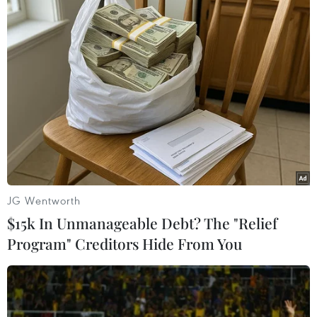
01067 đang chạy tuyến Đắk Lắk-Thừa Thiên-Huế
đã bất ngờ lao xuống vực khiến 3 người chết,
nhiều người bị thương.
(TTXVN/Vietnam+)
JG Wentworth
$15k In Unmanageable Debt? The "Relief
Program" Creditors Hide From You