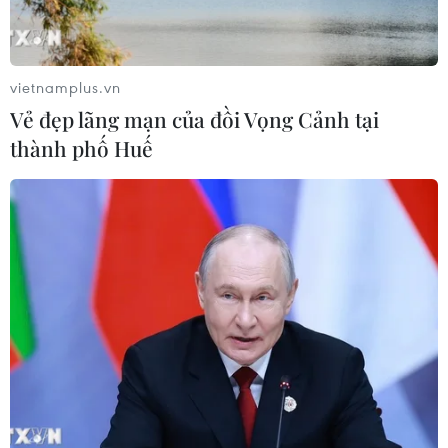
tăng kết nối khu vực phía Tây Nam
Hà Nội
06/08/2026 08:19
vietnamplus.vn
Vẻ đẹp lãng mạn của đồi Vọng Cảnh tại
Đắk Lắk: Điều tra, khắc phục sự cố
thành phố Huế
nhiều phương tiện thủng lốp trên
cao tốc
06/08/2026 07:14
Đại biểu Quốc hội băn khoăn khả
năng cân đối vốn 2 siêu dự án giao
thông
06/08/2026 07:00
Xem thêm