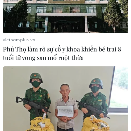
TIN CÙNG CHUYÊN MỤC
Xe tải va chạm xe máy tại Đắk Lắk
làm hai người thương vong
vietnamplus.vn
08/08/2026 14:58
Phú Thọ làm rõ sự cố y khoa khiến bé trai 8
tuổi tử vong sau mổ ruột thừa
Bí thư Thành ủy Hà Nội thúc tiến độ
hai dự án giao thông trọng điểm
Nam Thủ đô
08/08/2026 08:52
Đề xuất hơn 65.500 tỷ đồng đầu tư
Dự án đường cao tốc nối Lai Châu-
Lào Cai