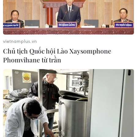
vietnamplus.vn
Chủ tịch Quốc hội Lào Xaysomphone
Phomvihane từ trần
Hiện trường vụ xe khách chở 22
người lao xuống vực ở Cao tốc La Sơn-Túy
Loan