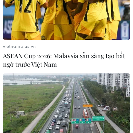
vietnamplus.vn
ASEAN Cup 2026: Malaysia sẵn sàng tạo bất
ngờ trước Việt Nam
Khởi tố lái xe khách gây ra vụ tai nạn
nghiêm trọng tại Lạng Sơn
02/11/2023 04:32
Tài xế điều khiển xe khách do trời tối không có đèn
đường đã đâm vào phần đuôi bên trái của xe đầu kéo
đang dừng đỗ ven đường làm 5 người tử vong, 10