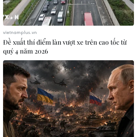
người bị thương.
vietnamplus.vn
Đề xuất thí điểm làn vượt xe trên cao tốc từ
quý 4 năm 2026
Vụ tai nạn giao thông ở Đồng Nai: Cả hai
xe khách đều chạy quá tốc độ
30/09/2023 10:53