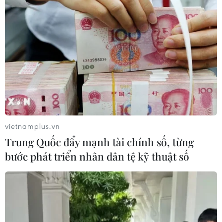
TP. Đà Nẵng
Theo dõi VietnamPlus
vietnamplus.vn
Trung Quốc đẩy mạnh tài chính số, từng
TIN LIÊN QUAN
bước phát triển nhân dân tệ kỹ thuật số