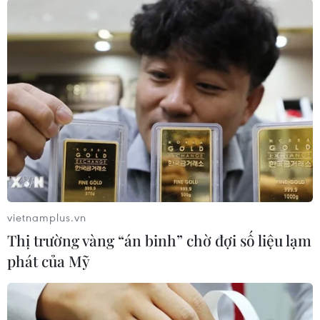
(TTXVN/Vietnam+)
vietnamplus.vn
Thị trường vàng “án binh” chờ đợi số liệu lạm
phát của Mỹ
#Tai nạn xe khách
#Xe khách giường nằm
#Cục Đường bộ Việt Nam
#Cao tốc La Sơn-Hòa Liên