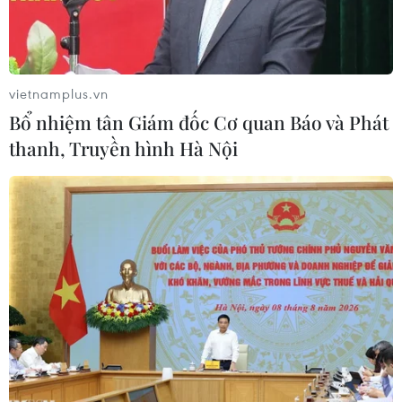
xuống vực sâu.
vietnamplus.vn
Bổ nhiệm tân Giám đốc Cơ quan Báo và Phát
thanh, Truyền hình Hà Nội
Lực lượng cứu hộ xuyên đêm cấp cứu người bị nạn. (Ảnh:
TTXVN phát)
Rạng sáng 23/1, một vụ tai nạn thương tâm đã