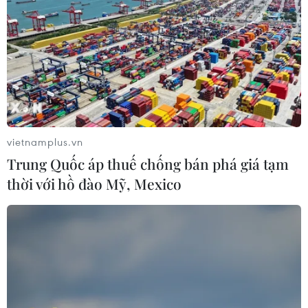
vietnamplus.vn
Trung Quốc áp thuế chống bán phá giá tạm
thời với hồ đào Mỹ, Mexico
TIN CÙNG CHUYÊN MỤC