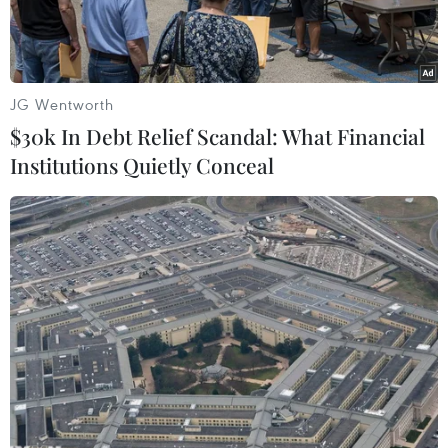
JG Wentworth
$30k In Debt Relief Scandal: What Financial
Institutions Quietly Conceal
(Ảnh minh họa: Duy Khương/TTXVN)
Theo Trung tâm Dự báo Khí tượng Thủy văn
Trung ương, khu vực vịnh Bắc Bộ đã có gió
mạnh cấp 5, có lúc cấp 6, giật cấp 7; biển động.
Dự báo đêm nay, khu vực vịnh Bắc Bộ tiếp tục
có gió Nam đến Đông Nam cấp 5, có lúc cấp 6,