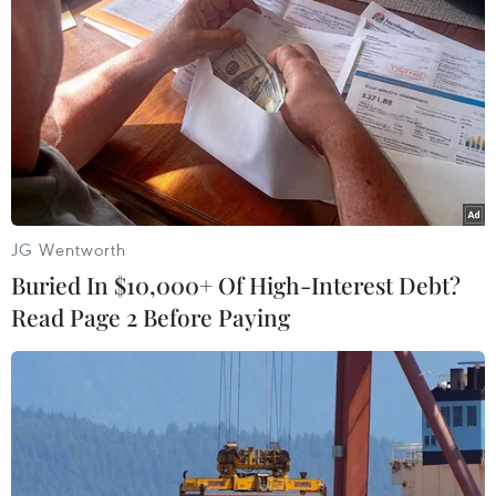
#Áo mưa
#Mưa dông
#Dự báo thời tiết
#Gió giật
#Tố lốc
#Mưa rào
#Độ ẩm
#Mưa rào
#Khí tượng thủy văn
JG Wentworth
Theo dõi VietnamPlus
Buried In $10,000+ Of High-Interest Debt?
Read Page 2 Before Paying
TIN LIÊN QUAN