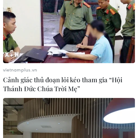
vietnamplus.vn
Cảnh giác thủ đoạn lôi kéo tham gia “Hội
Thánh Đức Chúa Trời Mẹ”