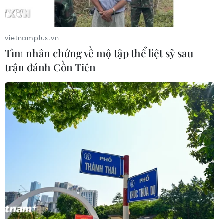
Khoảng 17 giờ ngày 18/6, qua theo dõi ảnh mây vệ tinh,
số liệu định vị sét và ảnh radar thời tiết cho thấy có vùng
mây đối lưu đang phát triển trên khu vực phía Tây Nam
vietnamplus.vn
của thành phố Hà Nội.
Tìm nhân chứng về mộ tập thể liệt sỹ sau
trận đánh Cồn Tiên