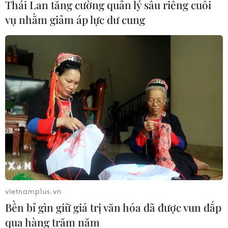
Thái Lan tăng cường quản lý sầu riêng cuối
vụ nhằm giảm áp lực dư cung
Các tỉnh Trung Bộ nắng nóng gần 40 độ C,
đêm có mưa rào và dông
19/06/2016 11:07
Ngày 19/6, nắng nóng ở Trung Bộ tăng lên cao nhất
gần 40 độ C, đến đêm có mưa rào và dông vài nơi,
đồng thời nắng nóng tiếp tục duy trì trong ngày 20/6.
vietnamplus.vn
Bền bỉ gìn giữ giá trị văn hóa đã được vun đắp
qua hàng trăm năm