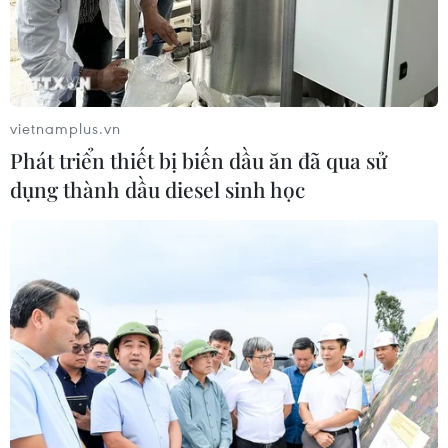
rừng tại Vườn Quốc gia Núi Bromo
07/08/2026 10:56
Thụy Sĩ khó đạt mục tiêu giảm phát
vietnamplus.vn
thải khí nhà kính vào năm 2030
Phát triển thiết bị biến dầu ăn đã qua sử
07/08/2026 09:42
dụng thành dầu diesel sinh học
Bão Dolphin càn quét các đảo miền
Nam Nhật Bản, sân bay Okinawa
phải đóng cửa
07/08/2026 09:10
Từ ngày 9/8, cảnh báo nắng nóng
diện rộng ở khu vực Bắc Bộ và Trung