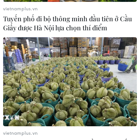
Nắng nóng mở rộng từ Bắc Bộ xuống
vietnamplus.vn
Trung Bộ, có nơi trên 38 độ C
Tuyến phố đi bộ thông minh đầu tiên ở Cầu
19/06/2016 01:34
Giấy được Hà Nội lựa chọn thí điểm
Chủ nhật (19/6), nắng nóng diện rộng tiếp tục xảy ra tại
Đồng Bằng Bắc Bộ và các tỉnh từ Thanh Hóa đến Phú
Yên với nền nhiệt độ cao nhất trong ngày phổ biến
khoảng 35-38 độ C, có nơi trên 38 độ C.
vietnamplus.vn