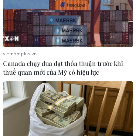
vietnamplus.vn
Canada chạy đua đạt thỏa thuận trước khi
thuế quan mới của Mỹ có hiệu lực
Các tỉnh Bắc Bộ trở lại nắng nóng cục bộ,
Nam Bộ mưa giảm mạnh
18/06/2016 01:32
Sáng sớm 18/6, Bắc Bộ vẫn còn được hưởng không khí
thoáng đãng, mát mẻ nhưng đến trưa, hình thái oi nóng
cục bộ tại Hà Nội, Hòa Bình, Ninh Bình tăng nhanh.