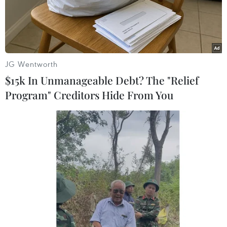
JG Wentworth
$15k In Unmanageable Debt? The "Relief
Program" Creditors Hide From You
Hà Nội sắp có mưa dông, đề phòng tố lốc
và gió giật mạnh
18/06/2016 10:33