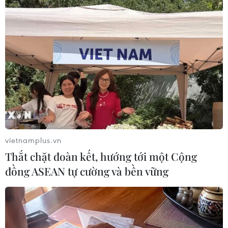
rất to và rải rác có dông. Gió nhẹ. Trong cơn
dông có khả năng xảy ra tố lốc và gió giật mạnh.
Độ ẩm từ 65-98%. Nhiệt độ thấp nhất từ 22-25 độ
C, cao nhất từ 30-33 độ C./.
(TTXVN/Vietnam+)
vietnamplus.vn
Thắt chặt đoàn kết, hướng tới một Cộng
đồng ASEAN tự cường và bền vững