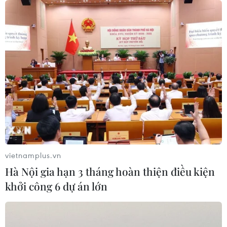
07/08/2026 00:50
Lực lượng Houthi tấn công quân đội
Yemen, ít nhất 45 binh sỹ thương
vong
06/08/2026 23:57
Xung đột Israel-Hamas: Ít nhất 300
trẻ em thiệt mạng trong 300 ngày
qua
vietnamplus.vn
06/08/2026 22:56
Hà Nội gia hạn 3 tháng hoàn thiện điều kiện
khởi công 6 dự án lớn
Iran và Oman thống nhất mở lại eo
biển Hormuz trong 60 ngày
06/08/2026 12:25