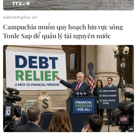
Thông tin trên được đưa ra sau công bố ban đầu
của Washington rằng không có quân nhân nào
vietnamplus.vn
của Mỹ bị thương.
Campuchia muốn quy hoạch lưu vực sông
Tonle Sap để quản lý tài nguyên nước
Người phát ngôn Bộ Chỉ huy Trung tâm Mỹ, Đại
tá Bill Urban thông báo: "Trong khi không có
quân nhân Mỹ nào thiệt mạng trong vụ tấn
công của Iran nhằm vào căn cứ không quân Al
Asad, một số binh sỹ đã được điều trị về các
triệu chứng chấn động từ vụ nổ này."
[NATO lên án Iran tấn công các căn cứ có
binh sỹ Mỹ đồn trú]
Trước đó vào ngày 8/1, Iran đã bắn nhiều tên
lửa đạn đạo tới 2 căn cứ quân sự Mỹ tại Iraq,
gồm căn cứ Erbil và căn cứ không quân Ain al-