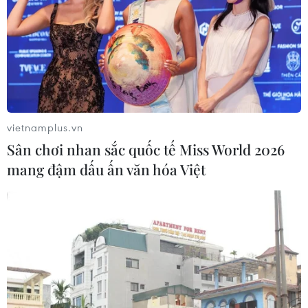
vietnamplus.vn
Sân chơi nhan sắc quốc tế Miss World 2026
mang đậm dấu ấn văn hóa Việt
TIN CÙNG CHUYÊN MỤC
Xung đột Hamas-Israel: Ai Cập kêu
gọi các bên tuân thủ kế hoạch hòa
bình Gaza
10/08/2026 04:22
Đạt tiến triển với Oman, Iran vẫn siết