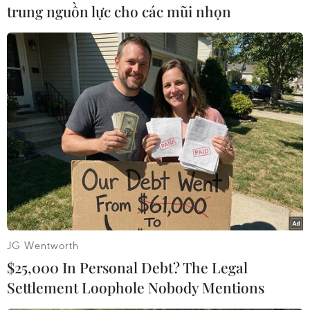
trung nguồn lực cho các mũi nhọn
#Căng thẳng Mỹ-Iran
#Binh sỹ Mỹ
#Căn cứ ở Iraq
#Vụ tấn công của Iran
Iran
Mỹ
Theo dõi VietnamPlus
JG Wentworth
$25,000 In Personal Debt? The Legal
TIN LIÊN QUAN
Settlement Loophole Nobody Mentions