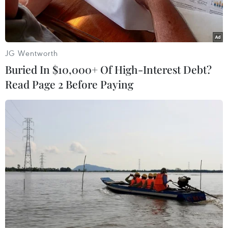
JG Wentworth
Buried In $10,000+ Of High-Interest Debt?
Read Page 2 Before Paying
Rocket được phóng từ Iran xuống căn cứ quân sự Mỹ ở Ein-al
Asad, Iraq. (Nguồn: AFP/TTXVN)
Reuters dẫn nguồn quân đội Mỹ ngày 16/1
thông báo 11 binh sỹ nước này đã được điều trị
về các triệu chứng chấn động, sau vụ Iran tấn
công tên lửa vào một căn cứ Mỹ ở Iraq.