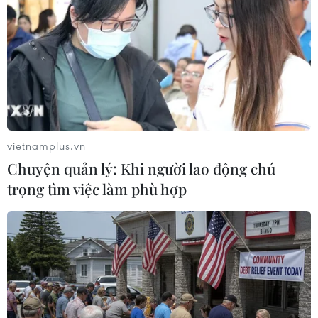
08/01/2020 10:25
Theo Bộ trưởng Quốc phòng Iran, phản ứng của Iran sẽ
tương xứng với những gì nước Mỹ sẽ làm, đồng thời
cáo buộc Tổng thống Trump "đã biến Chính quyền (Mỹ)
thành chính phủ khủng bố."
vietnamplus.vn
Chuyện quản lý: Khi người lao động chú
trọng tìm việc làm phù hợp