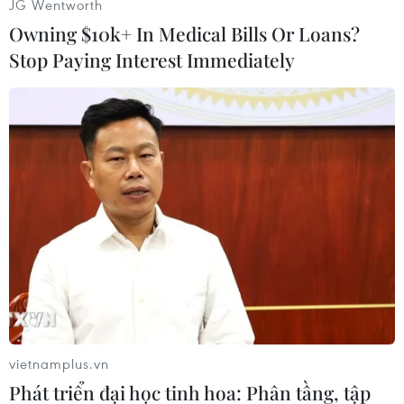
JG Wentworth
Asad.
Owning $10k+ In Medical Bills Or Loans?
Lực lượng Vệ binh Cách mạng Hồi giáo Iran
Stop Paying Interest Immediately
(IRGC) tuyên bố cuộc tấn công là một phần
chiến dịch trả đũa việc Mỹ sát hại Tướng Qasem
Soleimani./.
(Vietnam+)
vietnamplus.vn
Phát triển đại học tinh hoa: Phân tầng, tập