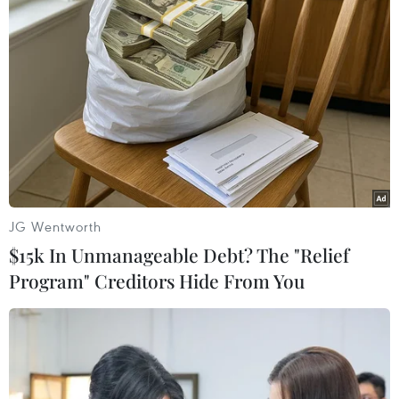
công mạng và tung tin sai lệch.
JG Wentworth
$15k In Unmanageable Debt? The "Relief
Program" Creditors Hide From You
Iran tuyên bố đáp trả tương xứng bất kỳ
hành động mới nào từ Mỹ