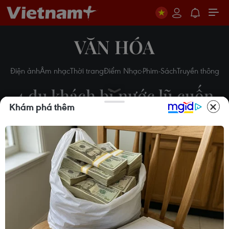
VĂN HÓA
Điện ảnh
Âm nhạc
Thời trang
Điểm Nhạc-Phim-Sách
Truyền thông
4 du khách bị nước lũ cuốn
Khám phá thêm
trôi ở Lâm Đồng đều là
người cao tuổi
25/10/2023 11:13
Theo dõi VietnamPlus