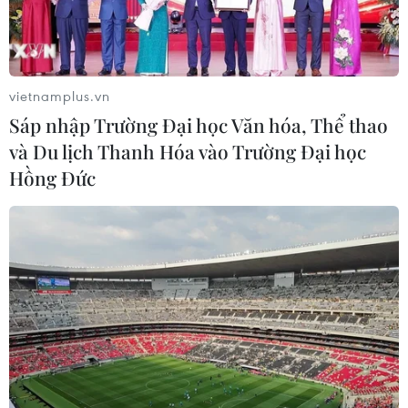
30/07/2026 08:54
vietnamplus.vn
Sáp nhập Trường Đại học Văn hóa, Thể thao
và Du lịch Thanh Hóa vào Trường Đại học
Xây dựng Cổng Thông tin
Diễn đàn Truyền thông
Hồng Đức
điện tử Hà Nội thành
ASEAN lần thứ 10: Báo chí
nguồn thông tin nhanh,
đồng hành vì Cộng đồng
tin cậy
ASEAN 2045
30/07/2026 04:20
29/07/2026 11:41