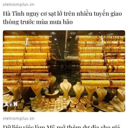
vietnamplus.vn
Hà Tĩnh nguy cơ sạt lở trên nhiều tuyến giao
thông trước mùa mưa bão
Truyền thông Lào khẳng
Đổi mới phương thức quản
định quan hệ đặc biệt Việt
trị, đẩy mạnh chuyển đổi
Nam-Lào có một không
số trong hoạt động xuất
hai
bản
22/07/2026 06:59
21/07/2026 12:52
vietnamplus.vn
Sử dụng AI minh bạch, an
Quan hệ đặc biệt Việt
Dữ liệu việc làm Mỹ mở thêm dư địa cho giá