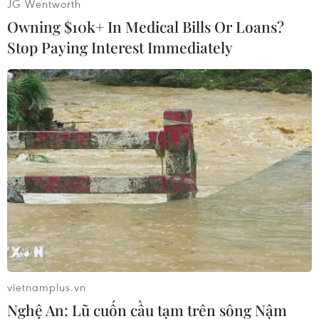
JG Wentworth
Owning $10k+ In Medical Bills Or Loans?
Stop Paying Interest Immediately
#Lâm Đồng
#lũ cuốn
#4 du khách
#Hàn Quốc
#Quảng Bình
#động đất
#kỳ họp thứ 6
#quốc hội XV
#Covid-19
#Israel
#Hamas
vietnamplus.vn
Nghệ An: Lũ cuốn cầu tạm trên sông Nậm