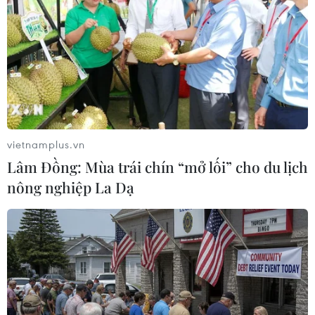
Niềm tin - nền tảng của
Quy định mới trong Luật
đồng thuận xã hội
Báo chí: Mở rộng không
gian phát triển cho báo chí
01/08/2026 00:27
31/07/2026 09:28
vietnamplus.vn
Lâm Đồng: Mùa trái chín “mở lối” cho du lịch
Bộ Công an phát động
Nghĩa cử cao đẹp của lao
nông nghiệp La Dạ
Chiến dịch TinAI?, kêu gọi
động Việt Nam lan tỏa trên
"kiểm trước tin sau" trong
truyền thông Nhật Bản
kỷ nguyên AI
31/07/2026 04:02
31/07/2026 06:25