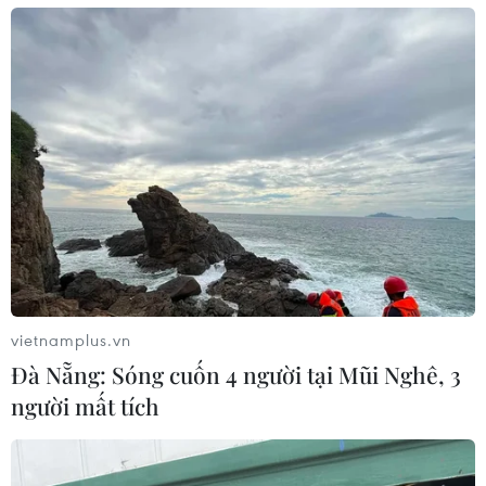
Ngôn ngữ
TTXVN
Dịch vụ tin
Quảng cáo
Liên hệ
Giấy phép số: 1374/GP-BTTTT do Bộ Thông tin và Truyền thông
cấp ngày 11/9/2008.
Quảng cáo: Phó TBT Nguyễn Thị Tám: 093.5958688, Email:
tamvna@gmail.com
Điện thoại: (024) 39411349 - (024) 39411348, Fax: (024)
vietnamplus.vn
39411348
Đà Nẵng: Sóng cuốn 4 người tại Mũi Nghê, 3
Email:
vietnamplus2008@gmail.com
người mất tích
© Bản quyền thuộc về VietnamPlus, TTXVN. Cấm sao chép dưới
mọi hình thức nếu không có sự chấp thuận bằng văn bản.