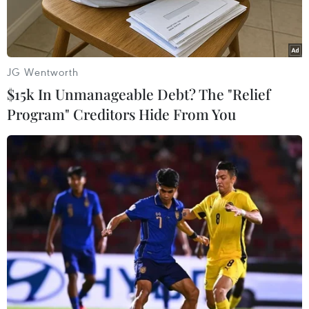
Các du khách trên chiếc xe xấu số tuổi đều đã cao
(68-79 tuổi). Hiện cơ quan chức năng tỉnh Lâm
Đồng đã chuyển thi thể của 4 nạn nhân về TP. Hồ
JG Wentworth
Chí Minh để bàn giao cho gia đình đưa về nước
$15k In Unmanageable Debt? The "Relief
an táng.
Program" Creditors Hide From You
Bản tin 60s ngày 25/10/2023 có những nội dung