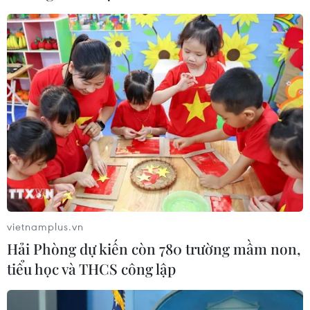
Effortless beauty: Khi làm đẹp không cần
phải gắng gượng
12/04/2023 03:59
Biểu hiện của effortless beauty có thể là hình ảnh một
gương mặt trang điểm không cầu kỳ kèm hashtag
#wakeuplikethis, một mái tóc rối tự nhiên, hay việc chăm
da đơn giản, gọn nhẹ.
vietnamplus.vn
Hải Phòng dự kiến còn 780 trường mầm non,
tiểu học và THCS công lập