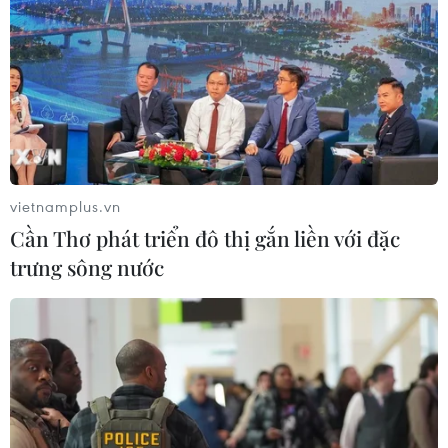
#làm đẹp
#phong cách
#thời trang
Theo dõi VietnamPlus
vietnamplus.vn
Cần Thơ phát triển đô thị gắn liền với đặc
trưng sông nước
TIN LIÊN QUAN