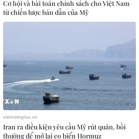
Cơ hội và bài toán chính sách cho Việt Nam
Không ít trường hợp sau khi chăm sóc da bằng liệu
từ chiến lược bán dẫn của Mỹ
pháp massage Guasha đã gặp phải tác dụng phụ như
sưng mặt, bỏng rát da, bài viết sau tổng hợp 5 quy tắc
quan trọng mà các tín đồ làm đẹp cần lưu ý.
vietnamplus.vn
Iran ra điều kiện yêu cầu Mỹ rút quân, bồi
thường để mở lại eo biển Hormuz