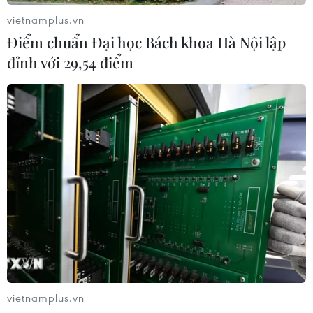
thương của mình.
vietnamplus.vn
Điểm chuẩn Đại học Bách khoa Hà Nội lập
đỉnh với 29,54 điểm
5 quy tắc cần biết khi chăm sóc da bằng
liệu pháp massage Guasha
vietnamplus.vn
17/03/2023 23:00