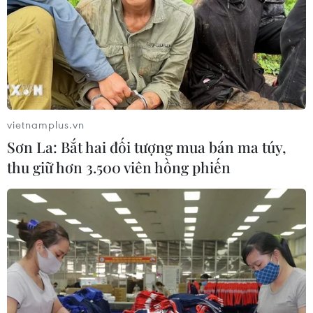
kiểu, nhuộm màu
24/02/2026 23:00
Làm thế nào để cứu nguy làn da
xuống cấp sau kỳ nghỉ dài?
vietnamplus.vn
22/02/2026 22:30
Sơn La: Bắt hai đối tượng mua bán ma túy,
thu giữ hơn 3.500 viên hồng phiến
Bí quyết lấy lại vóc dáng sau Tết bền
vững không cực đoan
22/02/2026 02:09
Bạn đã biết đến những tác động của