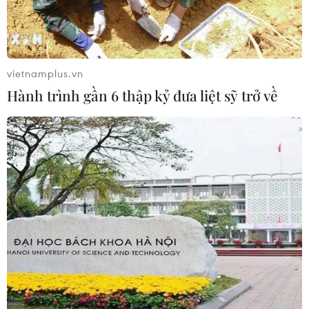
vietnamplus.vn
Hành trình gần 6 thập kỷ đưa liệt sỹ trở về
Gợi ý top 5 mẫu son môi 'hot' cho ngày
Quốc tế Phụ nữ 8/3
06/03/2023 03:56
Cận kề ngày Quốc tế Phụ nữ 8/3, cánh mày râu có thể
tham khảo một số mẫu son đang được ưa chuộng nhất
để làm quà tặng dành cho những người phụ nữ yêu