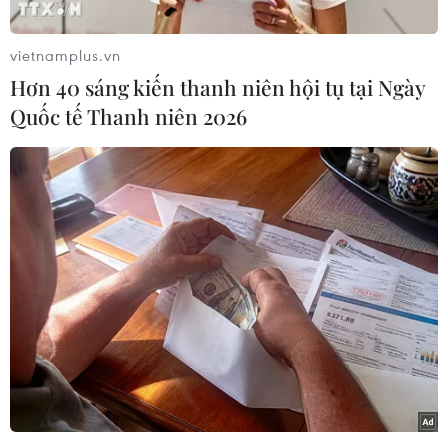
vietnamplus.vn
Hơn 40 sáng kiến thanh niên hội tụ tại Ngày
Quốc tế Thanh niên 2026
Ảnh minh họa. (Nguồn: Cosmopolitan)
Siêu mẫu Naomi Campbell là người đầu tiên
“lăng-xê” xu hướng này trong lịch sử vào thập
niên 90, biến kẻ viền môi trở thành phong cách
trang điểm mà tín đồ làm đẹp nào thời ấy cũng
từng một lần áp dụng.
Chuyên gia trang điểm khuyên rằng, sử dụng
chì kẻ viền môi tối hơn màu son sẽ khiến đôi
môi bạn trông ấn tượng hơn, làm tăng hiệu ứng
môi đầy đặn.
Tóc thẳng mượt