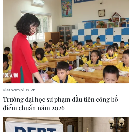
mái tóc quyến rũ một cách tự nhiên. Chải tóc
trong 2-3 phút sau khi khô sẽ khiến mái tóc
bóng khỏe hơn bình thường.
Trang điểm mắt khói
vietnamplus.vn
Trường đại học sư phạm đầu tiên công bố
điểm chuẩn năm 2026