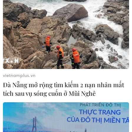
viên luôn lựa chọn lớp nền siêu mỏng, gần như
không có và son bóng có màu nhẹ nhàng tựa
như màu môi tự nhiên./.
(Vietnam+)
vietnamplus.vn
Đà Nẵng mở rộng tìm kiếm 2 nạn nhân mất
tích sau vụ sóng cuốn ở Mũi Nghê