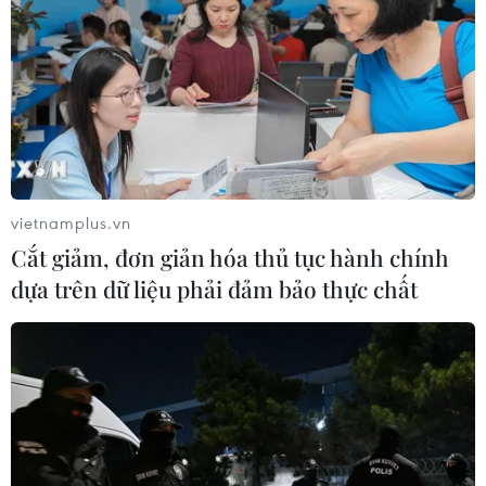
vietnamplus.vn
Cắt giảm, đơn giản hóa thủ tục hành chính
dựa trên dữ liệu phải đảm bảo thực chất
Ngoài ra, khách hàng còn có thể nhận ưu đãi
giảm giá lên đến 50% khi sử dụng dịch vụ
VNPAY taxi, mua sắm trên VnShop, đặt vé xem
phim, vé tàu/xe, vé máy bay… ngay trên
Agribank Plus, giúp việc di chuyển, mua sắm,