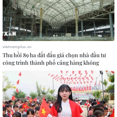
TotalEnergies thâu tóm một phần
mảng năng lượng tái tạo của Shell
03/08/2026 10:33
Xem thêm
vietnamplus.vn
Thu hồi 89 ha đất đấu giá chọn nhà đầu tư
công trình thành phố cảng hàng không
CƠ QUAN CHỦ QUẢN: THÔNG TẤN XÃ VIỆT NAM
Tổng Biên tập: TRẦN TIẾN DUẨN
Phó Tổng Biên tập: NGUYỄN THỊ TÁM, KHÚC THANH
THỦY