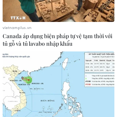
Agribank và hành trình
bền bỉ “không để ai bị bỏ
lại phía sau”
vietnamplus.vn
Trong 37 năm, Agribank không
Canada áp dụng biện pháp tự vệ tạm thời với
ngừng hỗ trợ người nghèo, khắc
phục hậu quả thiên tai và phát
tủ gỗ và tủ lavabo nhập khẩu
triển giáo dục. Agribank đã ủng
hộ hàng trăm tỷ đồng trong các
hoạt động an sinh xã hội.
Đối với thẻ quốc tế: Hoàn 30% giá trị giao dịch,
áp dụng cho hóa đơn từ 500.000 đồng trở lên
(tối đa 370.000 đồng/khách hàng).
Đối với thẻ Lộc Việt: Thẻ phát hành mới từ ngày
01/3/2025 hoàn 50% giá trị giao dịch, áp dụng