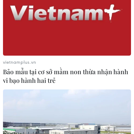
Tiêu chí mới phân loại doanh nghiệp
để thực hiện cơ cấu lại vốn nhà nước
06/08/2026 15:08
Meta tung công cụ AI lập trình tự
động cho nhà phát triển
vietnamplus.vn
06/08/2026 06:40
Bảo mẫu tại cơ sở mầm non thừa nhận hành
vi bạo hành hai trẻ
Doanh thu AI của Microsoft phụ
thuộc phần lớn vào đối tác OpenAI
06/08/2026 06:31
Tây Ninh: Tạo điều kiện hình thành