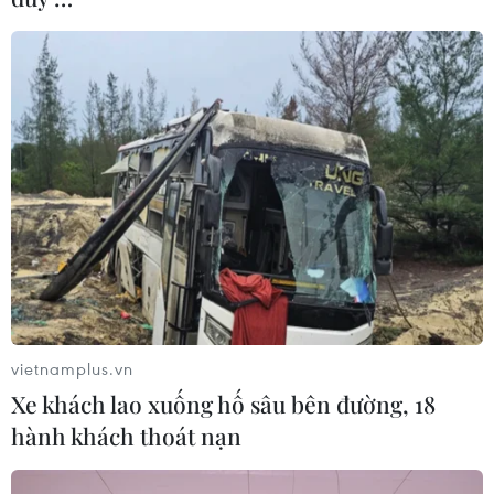
Agribank và hành trình bền bỉ “không để
ai bị bỏ lại phía sau”
24/03/2025 09:35
Trong 37 năm, Agribank không ngừng hỗ trợ người
nghèo, khắc phục hậu quả thiên tai và phát triển giáo
dục. Agribank đã ủng hộ hàng trăm tỷ đồng trong các
hoạt động an sinh xã hội.
vietnamplus.vn
Xe khách lao xuống hố sâu bên đường, 18
hành khách thoát nạn