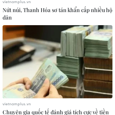
vietnamplus.vn
Nứt núi, Thanh Hóa sơ tán khẩn cấp nhiều hộ
dân
#Agribank
#tri ân khách hàng
#37 năm thành lập
#Agribank Plus
#quà tặng hấp dẫn
#quay số trực tiếp
vietnamplus.vn
#VNPAY taxi
#VnShop
#thẻ quốc tế
Chuyên gia quốc tế đánh giá tích cực về tiền