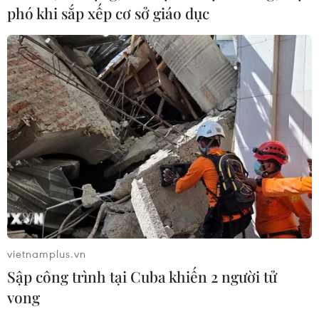
phó khi sắp xếp cơ sở giáo dục
vietnamplus.vn
Sập công trình tại Cuba khiến 2 người tử
vong