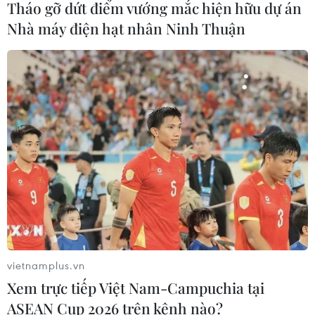
05/08/2026 09:48
Tháo gỡ dứt điểm vướng mắc hiện hữu dự án
Nhà máy điện hạt nhân Ninh Thuận
Nhà bán lẻ thời trang trực tuyến lớn
nhất châu Âu thu hẹp dự báo lợi
nhuận
05/08/2026 08:55
Lợi nhuận doanh nghiệp tăng tốc tạo
nền tảng cho thị trường chứng
khoán
05/08/2026 08:44
vietnamplus.vn
Công nghệ AI từ OPES gây ấn tượng
tại Vietnam Insurance Summit 2026
Xem trực tiếp Việt Nam-Campuchia tại
ASEAN Cup 2026 trên kênh nào?
05/08/2026 08:10