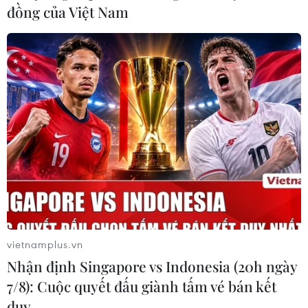
đồng của Việt Nam
Theo dõi VietnamPlus
TIN LIÊN QUAN
vietnamplus.vn
Nhận định Singapore vs Indonesia (20h ngày
7/8): Cuộc quyết đấu giành tấm vé bán kết
duy …