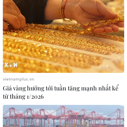
VNPT-VRG và cái “bắt tay” chiến
lược của để xây mô hình khu công
nghiệp công nghệ số
05/08/2026 02:59
VIB ra mắt One Card, mở ra bước
tiến mới về thẻ tín dụng
05/08/2026 01:48
vietnamplus.vn
Giá vàng hướng tới tuần tăng mạnh nhất kể
từ tháng 1/2026
Doanh thu của Apple tại Ấn Độ lần
đầu vượt 10 tỷ USD
05/08/2026 00:53