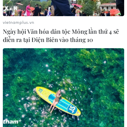
cho bài toán bảo vệ sức khỏe của
người Việt
06/08/2026 03:40
vietnamplus.vn
Ngày hội Văn hóa dân tộc Mông lần thứ 4 sẽ
Chọn đúng đầu tàu: Danh mục
diễn ra tại Điện Biên vào tháng 10
doanh nghiệp nhà nước mạnh và bài
toán giao nhiệm vụ
06/08/2026 00:56
Quy định chi tiết về thủ tục cấp phép
thành lập Sở giao dịch hàng hóa
05/08/2026 14:59
Foxconn đạt doanh thu cao kỷ lục
nhờ nhu cầu mạnh đối với AI