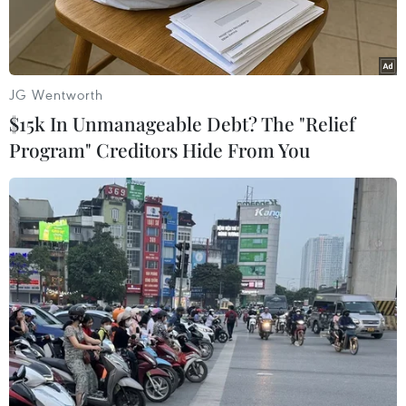
JG Wentworth
$15k In Unmanageable Debt? The "Relief
Program" Creditors Hide From You
Agribank tri ân khách hàng với hơn 13.700 phần quà nhân sinh
nhật 37 năm. (Ảnh: Vietnam+)
Nhân dịp kỷ niệm 37 năm thành lập, từ nay đến
hết ngày 31/5/2025, Agribank triển khai chuỗi
chương trình ưu đãi đặc biệt mang tên “37 năm
vững vàng - Rộn ràng ưu đãi” dành cho khách