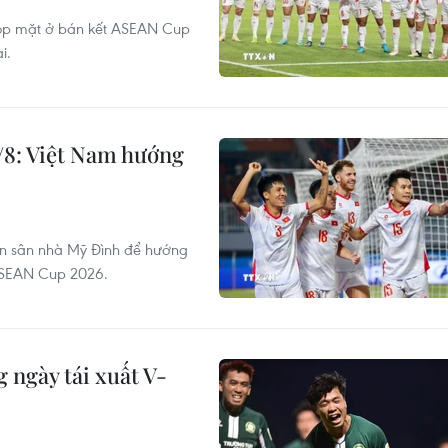
góp mặt ở bán kết ASEAN Cup
i.
/8: Việt Nam hướng
ên sân nhà Mỹ Đình để hướng
 ASEAN Cup 2026.
 ngày tái xuất V-