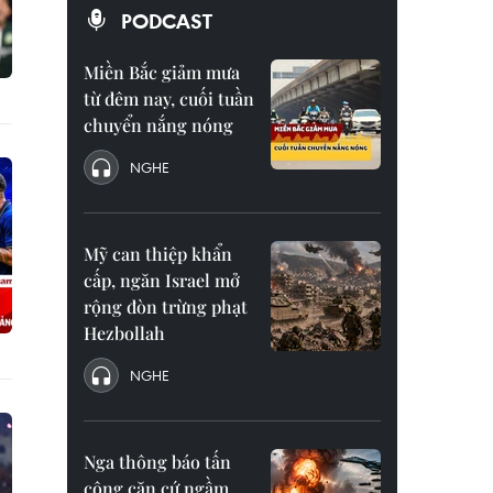
PODCAST
Miền Bắc giảm mưa
từ đêm nay, cuối tuần
chuyển nắng nóng
NGHE
Mỹ can thiệp khẩn
cấp, ngăn Israel mở
rộng đòn trừng phạt
Hezbollah
NGHE
Nga thông báo tấn
công căn cứ ngầm