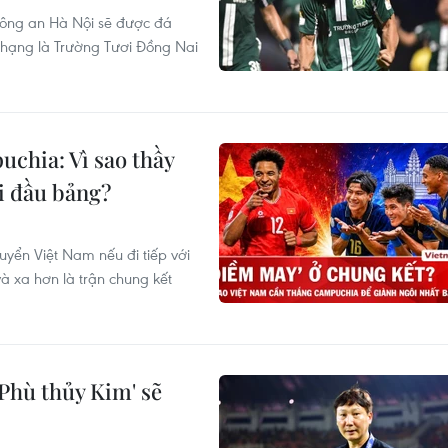
Công an Hà Nội sẽ được đá
g hạng là Trường Tươi Đồng Nai
chia: Vì sao thầy
i đầu bảng?
uyển Việt Nam nếu đi tiếp với
và xa hơn là trận chung kết
Phù thủy Kim' sẽ