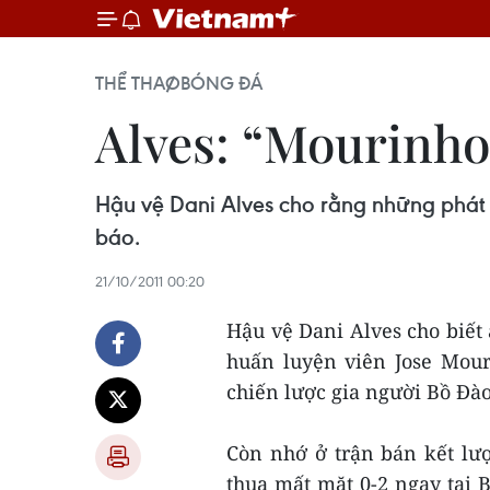
THỂ THAO
BÓNG ĐÁ
Alves: “Mourinho
Hậu vệ Dani Alves cho rằng những phát
báo.
21/10/2011 00:20
Hậu vệ Dani Alves cho biết
huấn luyện viên Jose Mou
chiến lược gia người Bồ Đà
Còn nhớ ở trận bán kết lư
thua mất mặt 0-2 ngay tại B