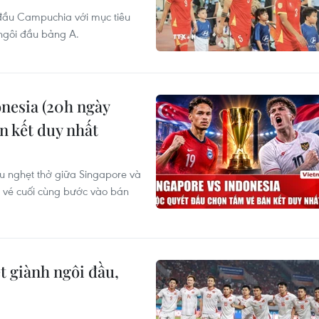
 đầu Campuchia với mục tiêu
ngôi đầu bảng A.
nesia (20h ngày
n kết duy nhất
ầu nghẹt thở giữa Singapore và
m vé cuối cùng bước vào bán
 giành ngôi đầu,