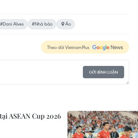
#Dani Alves
#Nhà báo
Áo
Theo dõi VietnamPlus
GỬI BÌNH LUẬN
 tại ASEAN Cup 2026