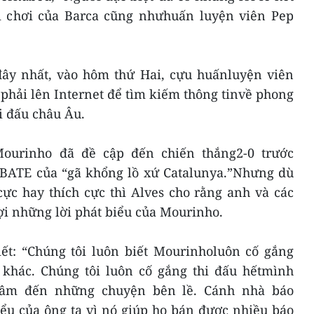
lối chơi của Barca cũng nhưhuấn luyện viên Pep
ây nhất, vào hôm thứ Hai, cựu huấnluyện viên
 phải lên Internet để tìm kiếm thông tinvề phong
ải đấu châu Âu.
Mourinho đã đề cập đến chiến thắng2-0 trước
c BATE của “gã khổng lồ xứ Catalunya.”Nhưng dù
cực hay thích cực thì Alves cho rằng anh và các
i những lời phát biểu của Mourinho.
iết: “Chúng tôi luôn biết Mourinholuôn cố gắng
khác. Chúng tôi luôn cố gắng thi đấu hếtmình
tâm đến những chuyện bên lề. Cánh nhà báo
iểu của ông ta vì nó giúp họ bán được nhiều báo