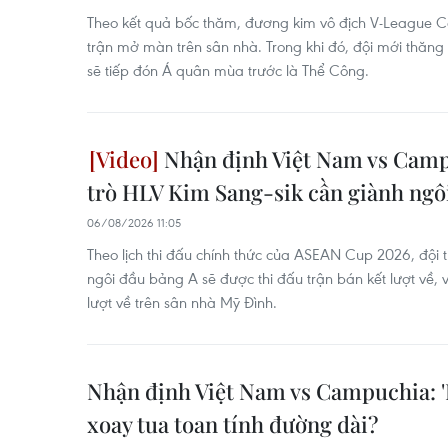
Theo kết quả bốc thăm, đương kim vô địch V-League 
trận mở màn trên sân nhà. Trong khi đó, đội mới thăn
sẽ tiếp đón Á quân mùa trước là Thể Công.
Nhận định Việt Nam vs Campu
trò HLV Kim Sang-sik cần giành ngô
06/08/2026 11:05
Theo lịch thi đấu chính thức của ASEAN Cup 2026, đội t
ngôi đầu bảng A sẽ được thi đấu trận bán kết lượt về, 
lượt về trên sân nhà Mỹ Đình.
Nhận định Việt Nam vs Campuchia: '
xoay tua toan tính đường dài?