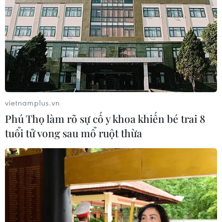
vietnamplus.vn
Phú Thọ làm rõ sự cố y khoa khiến bé trai 8
tuổi tử vong sau mổ ruột thừa