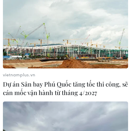
(TTXVN/Vietnam+)
vietnamplus.vn
Dự án Sân bay Phú Quốc tăng tốc thi công, sẽ
cán mốc vận hành từ tháng 4/2027
#Chủ tịch nước Nguyễn Xuân Phúc
#Kiều bào
#Xuân quê hương
#Kiều hối
#Xuân Nhâm dần
#tiêm vaccine
#Giao lưu nghệ thuật