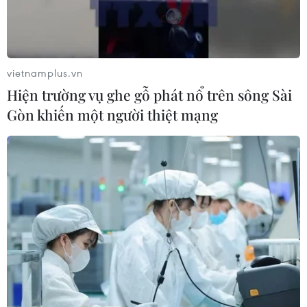
vietnamplus.vn
Hiện trường vụ ghe gỗ phát nổ trên sông Sài
Gòn khiến một người thiệt mạng
Vinh danh kiều bào có nhiều đóng góp
tích cực hướng về quê hương
22/01/2022 08:08
33 tập thể, 45 cá nhân là người Việt Nam ở nước ngoài
đã được nhận Bằng khen của Ủy ban Trung ương Mặt
trận Tổ quốc Việt Nam, ghi nhận những đóng góp góp
phần xây dựng, củng cố khối đại đoàn kết tộc.