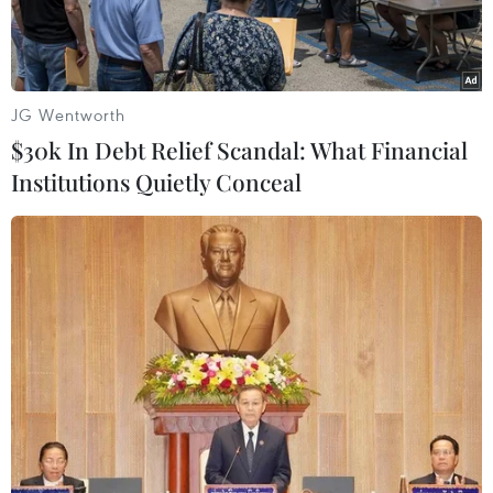
kiều bào.
JG Wentworth
$30k In Debt Relief Scandal: What Financial
Institutions Quietly Conceal
Chủ tịch nước Nguyễn Xuân Phúc đọc diễn văn chúc Tết Nhâm
Dần. (Ảnh: Lâm Khánh/TTXVN)
Tối 22/1, tại Nhà hát Lớn (Hà Nội), Ủy ban Nhà
nước về người Việt Nam ở nước ngoài (Bộ Ngoại