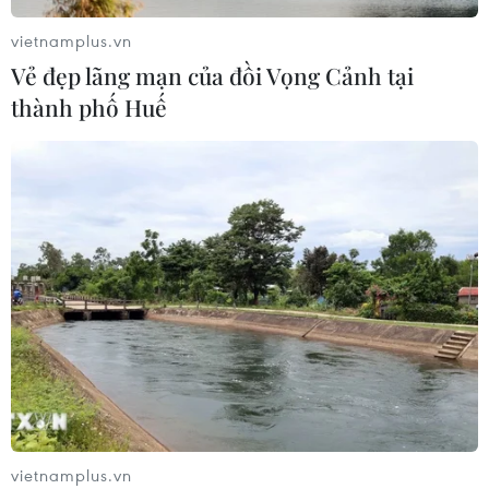
vietnamplus.vn
Vẻ đẹp lãng mạn của đồi Vọng Cảnh tại
TIN CÙNG CHUYÊN MỤC
thành phố Huế
Thánh đường Emir Abdelkader -
biểu tượng của kiến trúc, văn hóa và
tri thức
08/08/2026 22:05
Khám phá vẻ đẹp Văn Miếu-Quốc Tử
Giám qua 120 tác phẩm nghệ thuật
đa chất liệu
08/08/2026 11:27
Thánh đường Emir
vietnamplus.vn