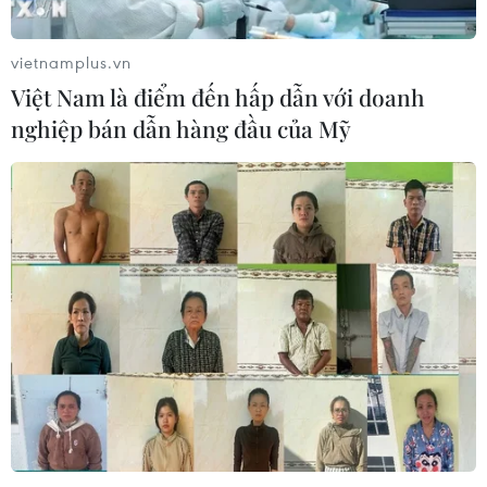
vietnamplus.vn
Việt Nam là điểm đến hấp dẫn với doanh
nghiệp bán dẫn hàng đầu của Mỹ
Hình ảnh Thủ tướng gặp mặt kiều
bào dự Xuân quê hương năm 2022
22/01/2022 09:40
Chiều 22/1, tại Hà Nội, Thủ tướng Phạm Minh Chính