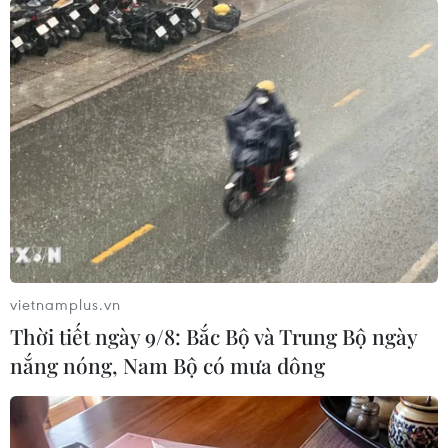
nước khẳng định với tinh thần đoàn kết, “trên,
dưới” đồng lòng, “trong, ngoài” như một, với
bản lĩnh vững vàng, hành động mạnh mẽ, sáng
tạo, chúng ta đã thực hiện “nhiệm vụ kép,” vừa
thích ứng, linh hoạt kiểm soát dịch, vừa giữ
vững ổn định kinh tế-xã hội, đạt nhiều thành
tích và dấu ấn lớn. Nhiều sự kiện chính trị trọng
đại của đất nước được tổ chức thành công.
vietnamplus.vn
Thời tiết ngày 9/8: Bắc Bộ và Trung Bộ ngày
nắng nóng, Nam Bộ có mưa dông