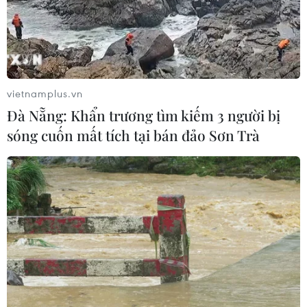
vietnamplus.vn
Đà Nẵng: Khẩn trương tìm kiếm 3 người bị
sóng cuốn mất tích tại bán đảo Sơn Trà