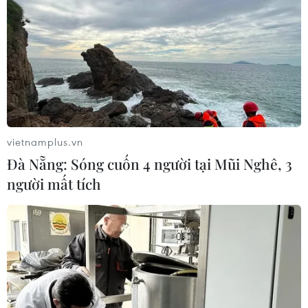
Theo dõi VietnamPlus
vietnamplus.vn
Đà Nẵng: Sóng cuốn 4 người tại Mũi Nghê, 3
TIN LIÊN QUAN
người mất tích