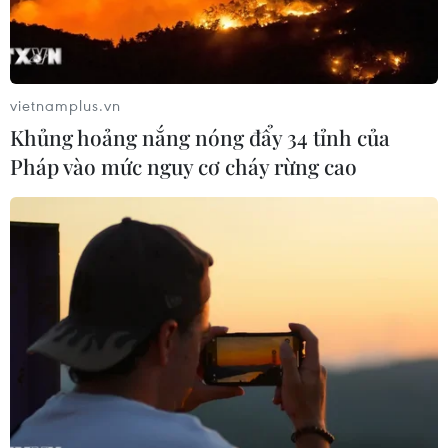
khăn do dịch COVD-19 mà bà con ta phải đối
mặt tại nơi xa Tổ quốc; bày tỏ vui mừng, tự hào
khi cộng đồng nhiều nơi đã đoàn kết, “tương
thân, tương ái,” nỗ lực thích ứng với dịch bệnh,
vietnamplus.vn
giúp nhau phục hồi công việc làm ăn, kinh
Khủng hoảng nắng nóng đẩy 34 tỉnh của
doanh...; hỗ trợ nhân dân, chính quyền sở tại
Pháp vào mức nguy cơ cháy rừng cao
trong dịch bệnh, tô đẹp thêm hình ảnh cộng
đồng Việt ta; nhiều trí thức giỏi, nhất là thế hệ
trẻ người Việt ở nước ngoài ngày càng thành
đạt, có nhiều thành công nổi bật, hoan nghênh
một số trí thức, doanh nhân đã về nước khởi
nghiệp, hợp tác hiệu quả...
Vượt lên khó khăn, bà con ta đã có nhiều đóng
góp quý báu cho đất nước, cho thành công bước
đầu của ngoại giao vaccine, mạng lưới chuyên
gia trí thức kiều bào ta có nhiều tư vấn, sáng