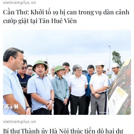
vietnamplus.vn
gặp mặt kiều bào về dự chương trình Xuân Quê hương
Cần Thơ: Khởi tố 19 bị can trong vụ dàn cảnh
năm 2022.
cướp giật tại Tân Huê Viên
Thủ tướng: Cội nguồn Việt Nam luôn hiện
vietnamplus.vn
Bí thư Thành ủy Hà Nội thúc tiến độ hai dự
hữu ở mỗi trái tim người Việt