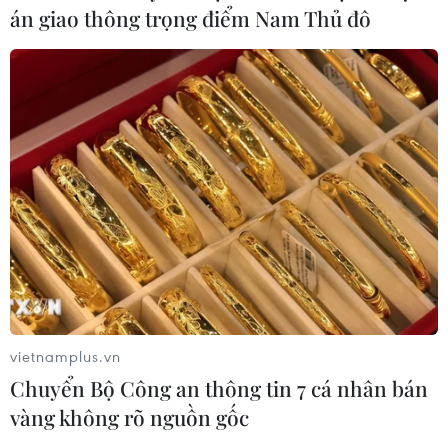
án giao thông trọng điểm Nam Thủ đô
22/01/2022 11:02
Thủ tướng Phạm Minh Chính khẳng định Đảng, Nhà
nước sẽ tiếp tục hoàn thiện, xây dựng chính sách nhằm
huy động nguồn lực, lắng nghe, tạo môi trường thuận
lợi để kiều bào đóng góp phát triển đất nước.
vietnamplus.vn
Chuyển Bộ Công an thông tin 7 cá nhân bán
vàng không rõ nguồn gốc