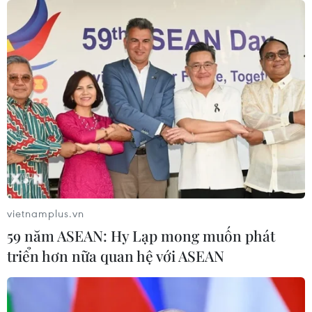
Kiều bào kỳ vọng kinh tế Việt Nam sớm
phục hồi và phát triển mạnh mẽ
22/01/2022 12:28
Dự chương trình Xuân Quê hương 2022, kiều bào bày
tỏ nguyện vọng tiếp tục đóng góp cho đất nước, đồng
thời kỳ vọng kinh tế Việt Nam sớm phục hồi và phát
triển mạnh mẽ trong năm 2022.
vietnamplus.vn
59 năm ASEAN: Hy Lạp mong muốn phát
triển hơn nữa quan hệ với ASEAN