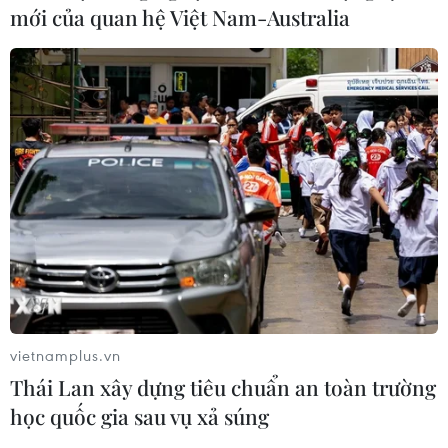
mới của quan hệ Việt Nam-Australia
18/04/2019 11:00
Các chuyên gia nhận định việc Amazon rút khỏi mảng
kinh doanh thị trường nội địa ở Trung Quốc đánh dấu
một thất bại của gã khổng lồ này.
vietnamplus.vn
Thái Lan xây dựng tiêu chuẩn an toàn trường
học quốc gia sau vụ xả súng