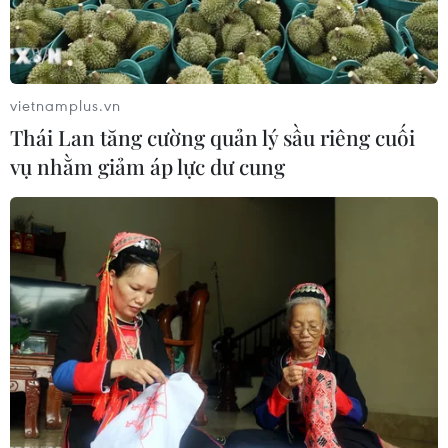
vietnamplus.vn
Thái Lan tăng cường quản lý sầu riêng cuối
vụ nhằm giảm áp lực dư cung
Apple công bố kết quả kinh doanh quý:
Mảng dịch vụ đạt mức cao kỷ lục
30/01/2019 13:40
Apple đã báo cáo thu nhập quý 1 năm tài chính 2019,
kết thúc vào ngày 29/12/2018, trong đó doanh thu dịch
vụ đạt mức cao nhất từ trước tới nay.