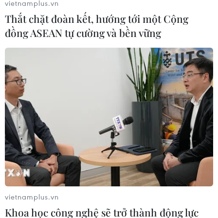
vietnamplus.vn
trong năm 2018, chiếm một phần ba lợi nhuận của
Thắt chặt đoàn kết, hướng tới một Cộng
Apple trong khối kinh doanh dịch vụ.
đồng ASEAN tự cường và bền vững
vietnamplus.vn
Không cạnh tranh nổi, Amazon dừng kinh
Khoa học công nghệ sẽ trở thành động lực
doanh trực tuyến ở Trung Quốc