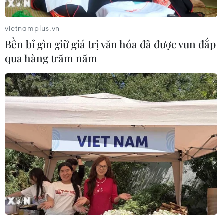
vietnamplus.vn
Bền bỉ gìn giữ giá trị văn hóa đã được vun đắp
qua hàng trăm năm
Google đang đóng góp hơn 20% doanh thu
dịch vụ cho Apple
13/02/2019 12:50
Goldman Sachs ước tính Google đã trả cho Apple gần
9,5 tỷ USD chi phí mua lại lưu lượng truy cập (TAC)