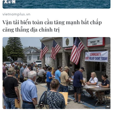
triệu USD mỗi tháng cho dịch vụ lưu trữ đám
mây Amazon.
vietnamplus.vn
Chi tiêu trên nền tảng đám mây của Apple phản
Vận tải biển toàn cầu tăng mạnh bất chấp
ánh quyết tâm cung cấp các dịch vụ trực tuyến
căng thẳng địa chính trị
như iCloud một cách nhanh chóng và đáng tin
cậy, ngay cả khi phải phụ thuộc vào đối thủ.
[Apple công bố kết quả kinh doanh quý:
Mảng dịch vụ đạt mức cao kỷ lục]
Trong bối cảnh những sản phẩm hàng đầu như
iPhone, tiếp cận bão hòa thị trường, Apple đã
bắt đầu hướng nhiều hơn đến các dịch vụ trực
tuyến.
Gần đây, Apple đã ngừng tiết lộ số liệu kinh
doanh iPhone và các sản phẩm phần cứng khác