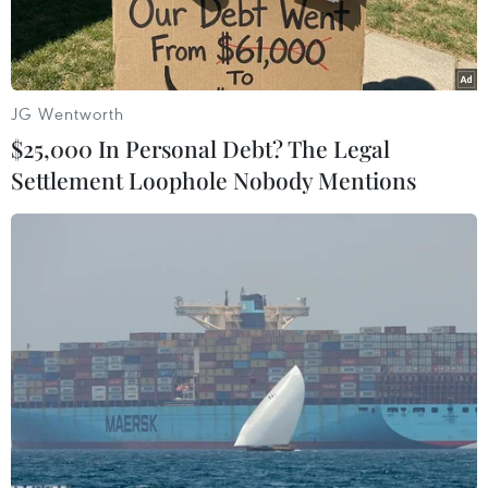
Amazon.
JG Wentworth
$25,000 In Personal Debt? The Legal
Settlement Loophole Nobody Mentions
(Nguồn: The Standard)
Theo CNBC, trong khi Apple và Amazon cạnh
tranh để thu hút người tiêu dùng, hai hãng công
nghệ khổng lồ này cũng có mối quan hệ kinh
doanh đặc biệt mật thiết: Apple đang chi hơn 30