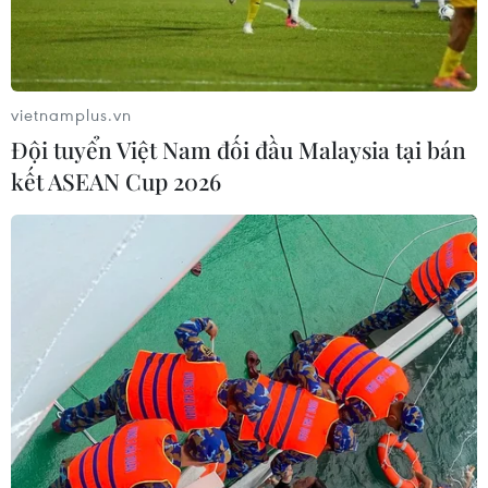
vietnamplus.vn
Đội tuyển Việt Nam đối đầu Malaysia tại bán
kết ASEAN Cup 2026
HLV Arsene Wenger sẽ đến Munich trong
một ngày không xa?
07/11/2019 13:42
Arsene Wenger được đánh giá sáng cửa nhất để trở
thành huấn luyện viên trưởng của Bayern Munich sau
khi "mối lương duyên" giữa Niko Kovac và Hùm xám kết
thúc.