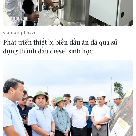
Chủ sân Azteca lỗ hơn 47 triệu USD vì
World Cup 2026
vietnamplus.vn
08/08/2026 06:43
Phát triển thiết bị biến dầu ăn đã qua sử
dụng thành dầu diesel sinh học
ASEAN Cup 2026 ngày 8/8: Xác định
đối thủ của đội tuyển Việt Nam ở bán
kết
08/08/2026 03:50
Tuyển Việt Nam giành vé vào
bán kết, vì sao ông Kim Sang-sik vẫn
không vui?
08/08/2026 03:37