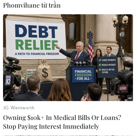
Phomvihane từ trần
#Arsenal
#Unai Emery
#Sa thải
#Freddie Ljungberg
Anh
JG Wentworth
Theo dõi VietnamPlus
Owning $10k+ In Medical Bills Or Loans?
Stop Paying Interest Immediately