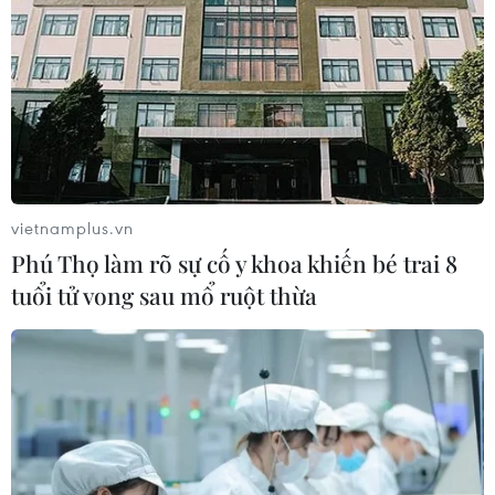
vietnamplus.vn
Phú Thọ làm rõ sự cố y khoa khiến bé trai 8
tuổi tử vong sau mổ ruột thừa