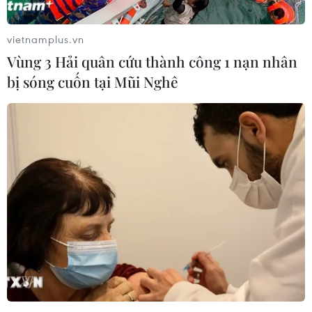
vietnamplus.vn
Vùng 3 Hải quân cứu thành công 1 nạn nhân
bị sóng cuốn tại Mũi Nghê
Europa League: Thêm 8 đội giành vé đi
tiếp, Arsenal gây thất vọng
29/11/2019 02:22
8 đội bóng mới giành quyền đi tiếp gồm có APOEL