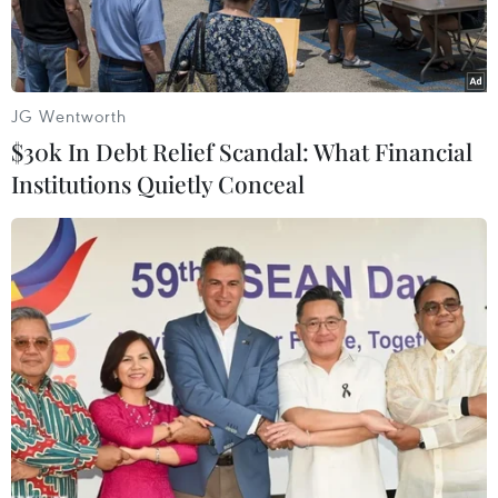
JG Wentworth
$30k In Debt Relief Scandal: What Financial
Institutions Quietly Conceal
HLV Unai Emery bị Arsenal sa thải. (Nguồn: Getty Images)
Ban lãnh đạo Arsenal cuối cùng cũng đã chính
thức đưa ra quyết định sa thải huấn luyện viên
Unai Emery, chưa đầy 1 ngày sau trận thua 1-2
trước Frankfurt tại vòng bảng Europa League.
Việc Emery phải rời Emirates là điều tất yếu sau