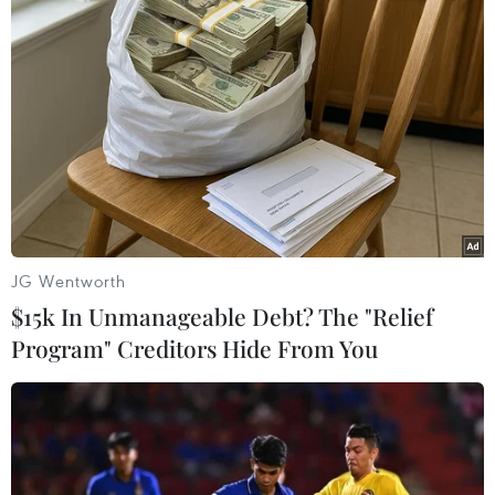
M.U xuống vị trí thứ 14
22/10/2019 00:06
Đánh bại Arsenal, Sheffield United leo lên lên vị trí thứ 9
Premier League với 12 điểm, đồng thời đẩy Manchester
United rơi xuống vị trí thứ 14.
JG Wentworth
$15k In Unmanageable Debt? The "Relief
Program" Creditors Hide From You